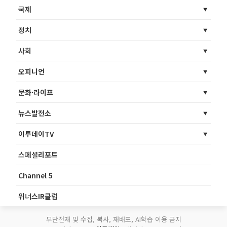
국제
정치
사회
오피니언
문화·라이프
뉴스발전소
이투데이TV
스페셜리포트
Channel 5
위너스IR클럽
무단전재 및 수집, 복사, 재배포, AI학습 이용 금지