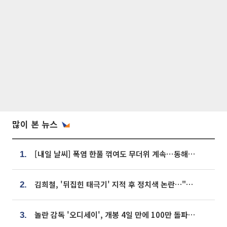
많이 본 뉴스
[내일 날씨] 폭염 한풀 꺾여도 무더위 계속⋯동해안 이틀 연속 비
1.
김희철, '뒤집힌 태극기' 지적 후 정치색 논란…"좌우 떠나 우리나라 국기"
2.
놀란 감독 '오디세이', 개봉 4일 만에 100만 돌파⋯'왕사남' 보다 빠르다
3.