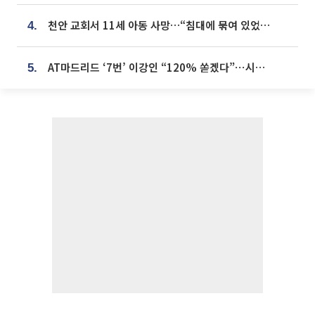
천안 교회서 11세 아동 사망…“침대에 묶여 있었다” 진술 확보
4.
AT마드리드 ‘7번’ 이강인 “120% 쏟겠다”⋯시메오네 감독 “필요한 선수”
5.