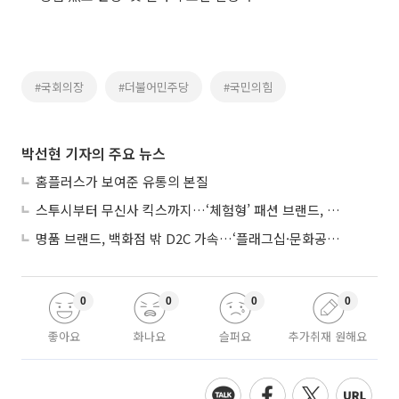
#국회의장
#더불어민주당
#국민의힘
박선현 기자의 주요 뉴스
홈플러스가 보여준 유통의 본질
스투시부터 무신사 킥스까지…‘체험형’ 패션 브랜드, 잇단 제주행
명품 브랜드, 백화점 밖 D2C 가속…‘플래그십·문화공간’ 전략 눈길
0
0
0
0
좋아요
화나요
슬퍼요
추가취재 원해요