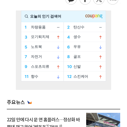
주요뉴스
22일 만에 다시 문 연 홈플러스…정상화 바
쁜데 재고 없어 ‘발동동’[가보니]