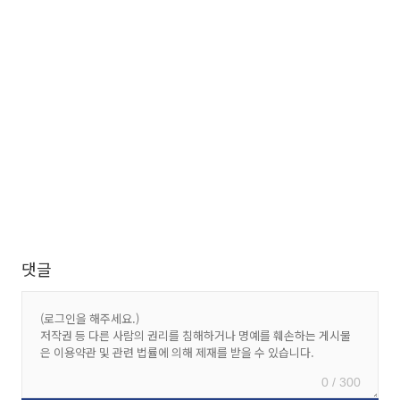
댓글
0 / 300