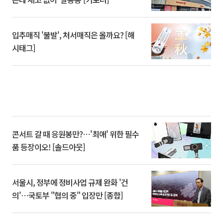
입추매직 '불발', 처서매직은 올까요? [해
시태그]
콘서트 갈 때 응원봉만?⋯'최애' 위한 필수
품 등장이오! [솔드아웃]
서울시, 정부에 정비사업 규제 완화 '건
의'⋯국토부 "협의 중" 입장만 [종합]