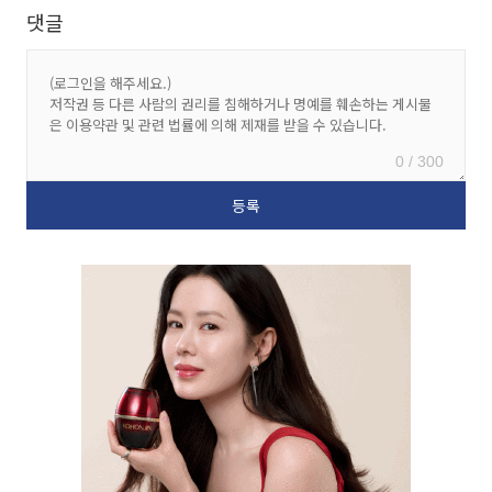
댓글
0 / 300