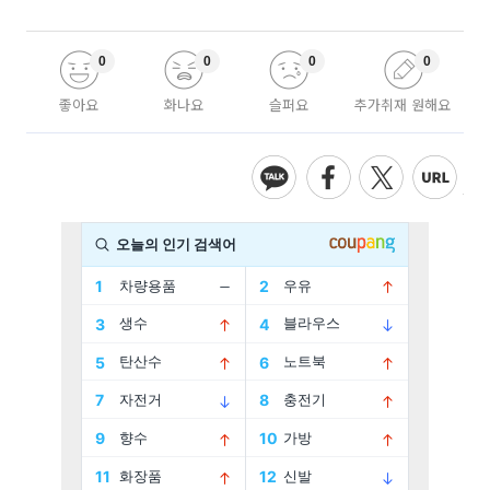
0
0
0
0
좋아요
화나요
슬퍼요
추가취재 원해요