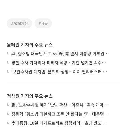
#2026지선
#서울
윤혜원 기자의 주요 뉴스
與, 형소법 대국민 보고 vs 野, 靑 앞서 대통령 거부권 촉구
경찰 수사 기다리다 피의자 석방…기한 넘기면 속수무책
‘보완수사권 폐지법’ 본회의 상정…여야 필리버스터 대치
정상원 기자의 주요 뉴스
野, ‘보완수사권 폐지’ 반발 확산…이준석 “졸속 개악 입법”
장동혁 “형소법 의결하고 조문 안 봤다는 李…대통령 맞나”
李대통령, 10일 메가프로젝트 점검회의…호남 반도체 속도전