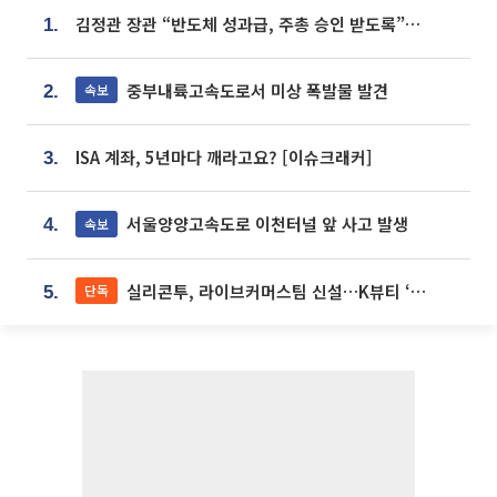
김정관 장관 “반도체 성과급, 주총 승인 받도록”…상법·자본시장법 개정 시사
1.
중부내륙고속도로서 미상 폭발물 발견
속보
2.
ISA 계좌, 5년마다 깨라고요? [이슈크래커]
3.
서울양양고속도로 이천터널 앞 사고 발생
속보
4.
실리콘투, 라이브커머스팀 신설…K뷰티 ‘글로벌 판매망’ 확대[K뷰티 라방戰]
단독
5.