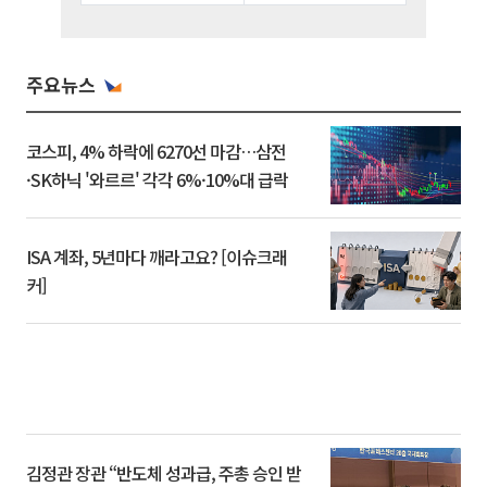
주요뉴스
코스피, 4% 하락에 6270선 마감…삼전
·SK하닉 '와르르' 각각 6%·10%대 급락
ISA 계좌, 5년마다 깨라고요? [이슈크래
커]
김정관 장관 “반도체 성과급, 주총 승인 받