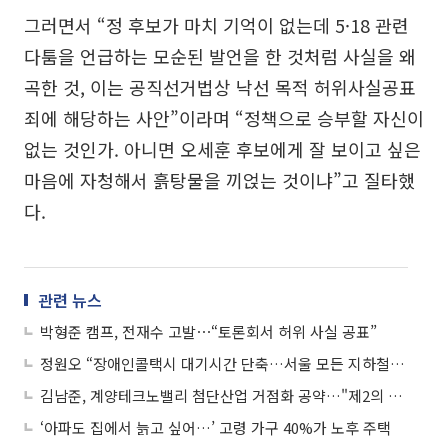
그러면서 “정 후보가 마치 기억이 없는데 5·18 관련
다툼을 언급하는 모순된 발언을 한 것처럼 사실을 왜
곡한 것, 이는 공직선거법상 낙선 목적 허위사실공표
죄에 해당하는 사안”이라며 “정책으로 승부할 자신이
없는 것인가. 아니면 오세훈 후보에게 잘 보이고 싶은
마음에 자청해서 흙탕물을 끼얹는 것이냐”고 질타했
다.
관련 뉴스
박형준 캠프, 전재수 고발⋯“토론회서 허위 사실 공표”
정원오 “장애인콜택시 대기시간 단축…서울 모든 지하철 15분 재승차 무료”
김남준, 계양테크노밸리 첨단산업 거점화 공약…"제2의 판교 완성"
‘아파도 집에서 늙고 싶어…’ 고령 가구 40%가 노후 주택