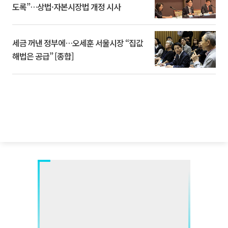
도록”…상법·자본시장법 개정 시사
세금 꺼낸 정부에…오세훈 서울시장 “집값
해법은 공급” [종합]