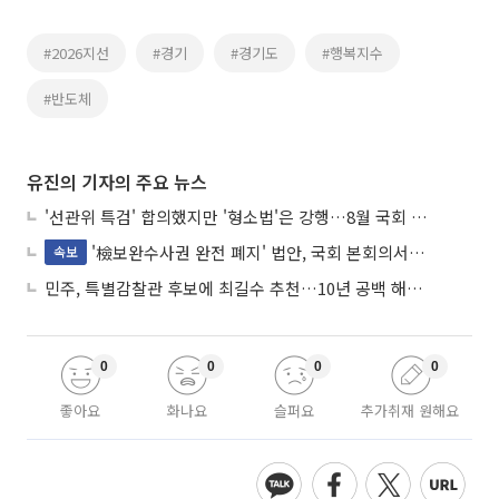
#2026지선
#경기
#경기도
#행복지수
#반도체
유진의 기자의 주요 뉴스
'선관위 특검' 합의했지만 '형소법'은 강행…8월 국회 '입법 2차전' 예고
'檢보완수사권 완전 폐지' 법안, 국회 본회의서 민주당 주도 통과
속보
민주, 특별감찰관 후보에 최길수 추천…10년 공백 해소 속도
0
0
0
0
좋아요
화나요
슬퍼요
추가취재 원해요