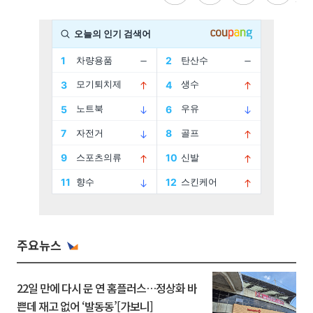
주요뉴스
22일 만에 다시 문 연 홈플러스…정상화 바
쁜데 재고 없어 ‘발동동’[가보니]