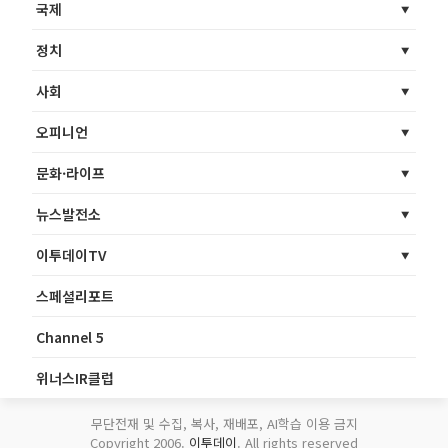
국제
정치
사회
오피니언
문화·라이프
뉴스발전소
이투데이TV
스페셜리포트
Channel 5
위너스IR클럽
무단전재 및 수집, 복사, 재배포, AI학습 이용 금지
Copyright 2006.
이투데이
. All rights reserved