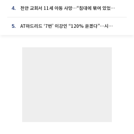
천안 교회서 11세 아동 사망…“침대에 묶여 있었다” 진술 확보
4.
AT마드리드 ‘7번’ 이강인 “120% 쏟겠다”⋯시메오네 감독 “필요한 선수”
5.