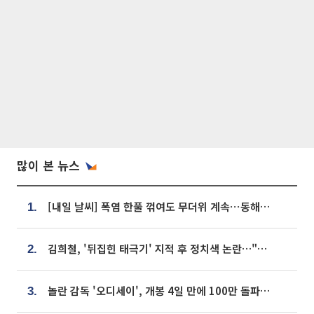
많이 본 뉴스
[내일 날씨] 폭염 한풀 꺾여도 무더위 계속⋯동해안 이틀 연속 비
1.
김희철, '뒤집힌 태극기' 지적 후 정치색 논란…"좌우 떠나 우리나라 국기"
2.
놀란 감독 '오디세이', 개봉 4일 만에 100만 돌파⋯'왕사남' 보다 빠르다
3.