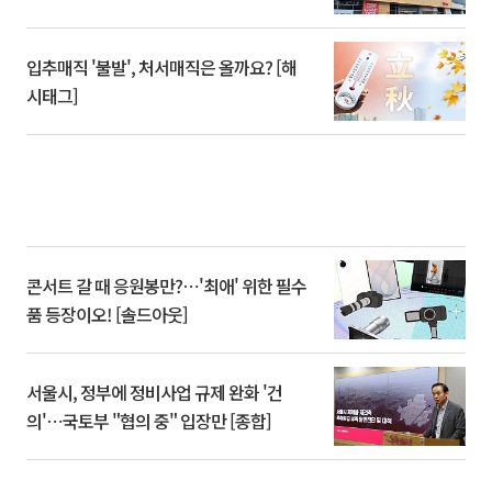
입추매직 '불발', 처서매직은 올까요? [해
시태그]
콘서트 갈 때 응원봉만?⋯'최애' 위한 필수
품 등장이오! [솔드아웃]
서울시, 정부에 정비사업 규제 완화 '건
의'⋯국토부 "협의 중" 입장만 [종합]