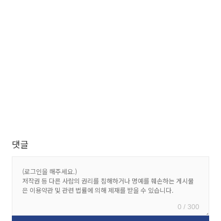
댓글
0 / 300