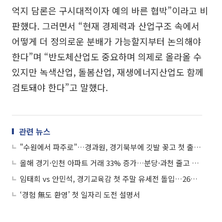
억지 담론은 구시대적이자 예의 바른 협박”이라고 비
판했다. 그러면서 “현재 경제력과 산업구조 속에서
어떻게 더 정의로운 분배가 가능할지부터 논의해야
한다”며 “반도체산업도 중요하며 의제로 올라올 수
있지만 녹색산업, 돌봄산업, 재생에너지산업도 함께
검토돼야 한다”고 말했다.
관련 뉴스
"수원에서 파주로"…경과원, 경기북부에 깃발 꽂고 첫 출근은 봉사활동이었다
올해 경기·인천 아파트 거래 33% 증가…분당·과천 줄고 구리·동탄 늘었다
임태희 vs 안민석, 경기교육감 첫 주말 유세전 돌입…26일 SBS 토론서 진검승부
‘경험 無도 환영’ 첫 일자리 도전 설명서