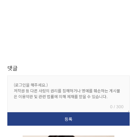
댓글
0 / 300