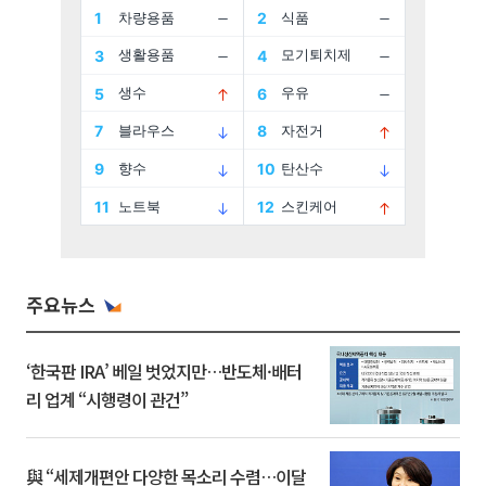
주요뉴스
‘한국판 IRA’ 베일 벗었지만…반도체·배터
리 업계 “시행령이 관건”
與 “세제개편안 다양한 목소리 수렴…이달