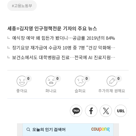
#고용노동부
세종=김지영 인구정책전문 기자의 주요 뉴스
예식장 예약 왜 힘든가 봤더니⋯공급률 2019년의 84%
장기요양 재가급여 수급자 10명 중 7명 “건강 악화해도 집에서”
보건소에서도 대학병원급 진료…전국에 AI 진료지원도구 보급
0
0
0
0
좋아요
화나요
슬퍼요
추가취재 원해요