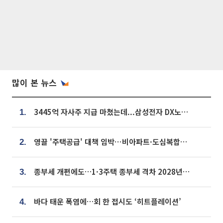
많이 본 뉴스
3445억 자사주 지급 마쳤는데...삼성전자 DX노조, 뒤늦은 '떼쓰기 집회'
1.
영끌 '주택공급' 대책 임박⋯비아파트·도심복합까지 총동원
2.
종부세 개편에도…1·3주택 종부세 격차 2028년부터 확대
3.
바다 태운 폭염에…회 한 접시도 ‘히트플레이션’
4.