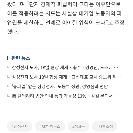
왔다”며 “단지 경제적 파급력이 크다는 이유만으로
이를 적용하려는 시도는 사실상 대기업 노동자의 파
업권을 제한하는 선례로 이어질 위험이 크다”고 주장
했다.
관련 뉴스
삼성전자 노사, 18일 협상 재개…총수ㆍ경영진, 노조에 잇단 대화 손짓
삼성전자 노사 18일 협상 재개…교섭대표 교체·중노위 위원장 직접 참관
‘총파업’ 앞둔 삼성전자...노동부 장관, 경영진과 면담
美 클래리티 법안 연내 통과 가능성 13%…상원 문턱서 제동
#삼성전자
#SK하이닉스
#성과급
#사후조정