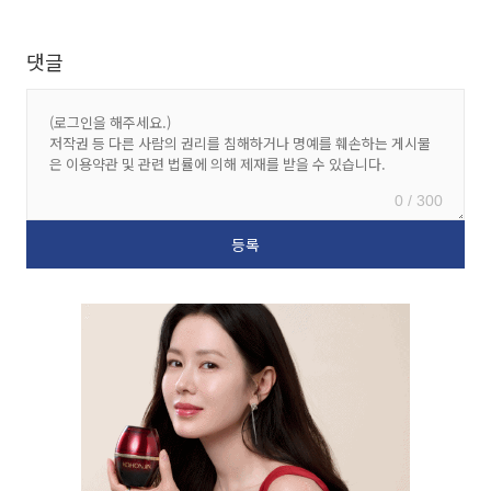
댓글
0 / 300