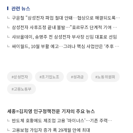
관련 뉴스
구윤철 "삼성전자 파업 절대 안돼…협상으로 해결되도록 지원"
삼성전자 사후조정 끝내 불발⋯"호르무즈 단계적 기여 검토" 外
샤브올데이, 송명주 전 삼성전자 부사장 신임 대표로 선임
싸이월드, 10월 부활 예고…그러나 핵심 사업안은 ‘추후 공개’
#삼성전자
#초기업노조
#성과급
#노동위원회
#고용노동부
세종=김지영 인구정책전문 기자의 주요 뉴스
반도체 호황에도 제조업 고용 '마이너스'⋯기존 주력산업 부진에 발복
고용보험 가입자 증가 폭 29개월 만에 최대