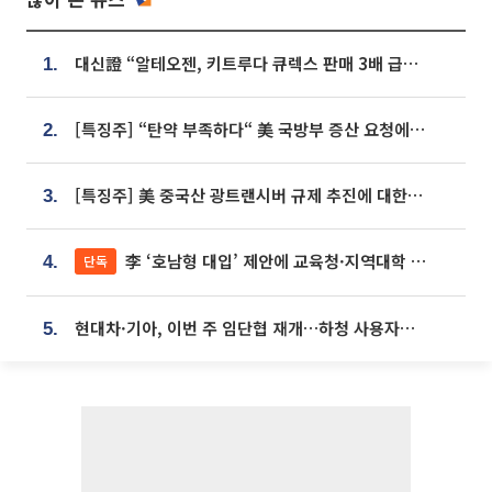
대신證 “알테오젠, 키트루다 큐렉스 판매 3배 급증…목표가 41만원 상향”
1.
[특징주] “탄약 부족하다“ 美 국방부 증산 요청에⋯국내 방산주 급등세
2.
[특징주] 美 중국산 광트랜시버 규제 추진에 대한광통신 등 광통신株 강세
3.
李 ‘호남형 대입’ 제안에 교육청·지역대학 서·논술형 입시 연계 '착수'
단독
4.
현대차·기아, 이번 주 임단협 재개…하청 사용자성 재심도 ‘변수’
5.