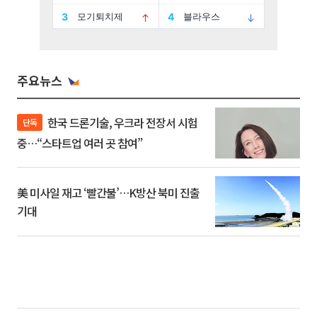
주요뉴스
한국 드론기술, 우크라 전장서 시험
단독
중…“스타트업 여러 곳 참여”
美 미사일 재고 ‘빨간불’…K방산 북미 진출
기대