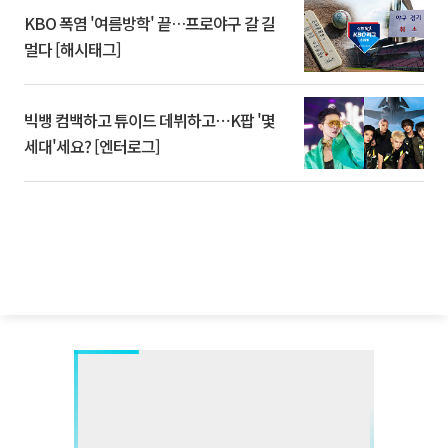
KBO 폭염 '여름방학' 끝…프로야구 갈 길
멀다 [해시태그]
빅뱅 컴백하고 튜이드 데뷔하고⋯K팝 '몇
세대'세요? [엔터로그]