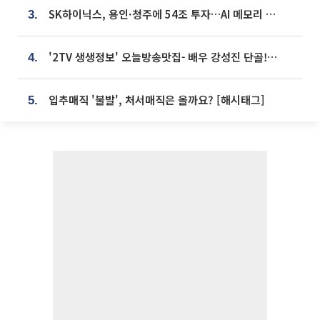
SK하이닉스, 용인·청주에 54조 투자…AI 메모리 생산기지 키운다
3.
'2TV 생생정보' 오늘방송맛집- 배우 강성진 단골! 쌀국수ㆍ푸팟퐁 커리 맛집 '블○○○'
4.
입추매직 '불발', 처서매직은 올까요? [해시태그]
5.