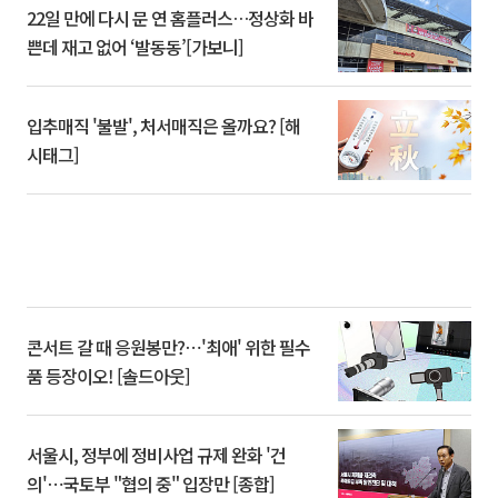
22일 만에 다시 문 연 홈플러스…정상화 바
쁜데 재고 없어 ‘발동동’[가보니]
입추매직 '불발', 처서매직은 올까요? [해
시태그]
콘서트 갈 때 응원봉만?⋯'최애' 위한 필수
품 등장이오! [솔드아웃]
서울시, 정부에 정비사업 규제 완화 '건
의'⋯국토부 "협의 중" 입장만 [종합]