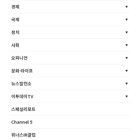
경제
국제
정치
사회
오피니언
문화·라이프
뉴스발전소
이투데이TV
스페셜리포트
Channel 5
위너스IR클럽