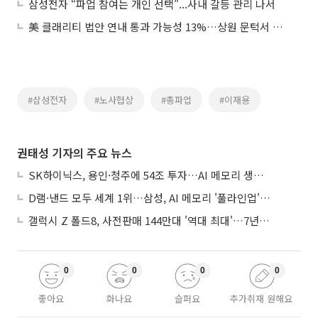
삼성전자 “파업 참여는 개인 선택"...사내 갈등 관리 나서
美 클래리티 법안 연내 통과 가능성 13%…상원 문턱서 제동
#삼성전자
#노사협상
#총파업
#이재용
권태성 기자의 주요 뉴스
SK하이닉스, 용인·청주에 54조 투자…AI 메모리 생산기지 키운다
D램·낸드 모두 세계 1위…삼성, AI 메모리 '풀라인업'으로 승부
갤럭시 Z 폴드8, 사전판매 144만대 '역대 최대'…7년만에 갤노트10 기록 넘어
0
0
0
0
좋아요
화나요
슬퍼요
추가취재 원해요