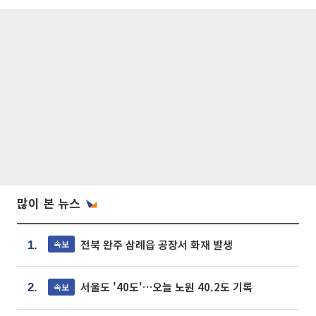
많이 본 뉴스
전북 완주 삼례읍 공장서 화재 발생
속보
1.
서울도 '40도'…오늘 노원 40.2도 기록
속보
2.