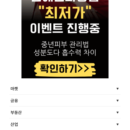
마켓
금융
부동산
산업