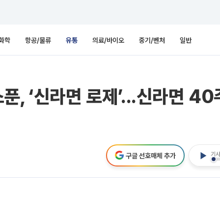
화학
항공/물류
유통
의료/바이오
중기/벤처
일반
, ‘신라면 로제’...신라면 4
기사
구글 선호매체 추가