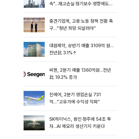
속"…재고손실·정기보수 영향에도
흑자 유지
중견기업계, 고용·노동 정책 전환 촉
구…“청년 희망 되살려야”
대원제약, 상반기 매출 3109억 원…
전년比 3.1%↑
씨젠, 2분기 매출 1360억원…전년
比 19.2% 증가
진에어, 2분기 영업손실 731
억…“고유가에 수익성 악화”
SK하이닉스, 용인·청주에 54조 투
자…AI 메모리 생산기지 키운다