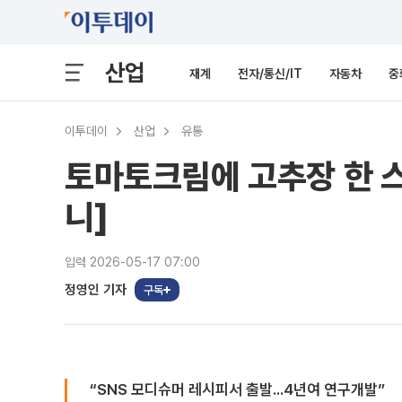
산업
재계
전자/통신/IT
자동차
중
이투데이
산업
유통
토마토크림에 고추장 한 스푼
니]
입력 2026-05-17 07:00
정영인 기자
구독
“SNS 모디슈머 레시피서 출발...4년여 연구개발”