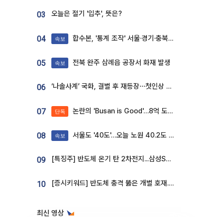
오늘은 절기 '입추', 뜻은?
03
합수본, '통계 조작' 서울·경기·충북 선관위 등 추가 압수수색
04
속보
전북 완주 삼례읍 공장서 화재 발생
05
속보
‘나솔사계’ 국화, 결별 후 재등장⋯첫인상 투표 휩쓸고 ‘인기녀’ 등극
06
논란의 'Busan is Good'…8억 도시브랜드, 용산 대통령실 CI 업체가 수행
07
단독
서울도 '40도'…오늘 노원 40.2도 기록
08
속보
[특징주] 반도체 온기 탄 2차전지...삼성SDI, 장 초반 7% 넘게 껑충
09
[증시키워드] 반도체 충격 뚫은 개별 호재...포스코퓨처엠·에코프로·한화솔루션 '눈길'
10
최신 영상