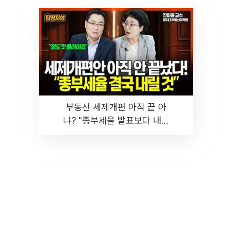
부동산 세제개편 아직 끝 아
냐? "종부세율 발표보다 내릴
것" 장기거주·양도세 전망 I 집
땅지성 I 김인만, 진미윤