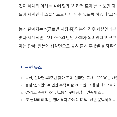
것이 세계적’이라는 말에 맞게 ‘신라면 로제’를 선보인 
드가 세계인의 소울푸드로 이어질 수 있도록 하겠다”고 
농심 관계자는 “(글로벌 시장 중)일본의 경우 세븐일레
맛과 세계적인 로제 소스의 만남 자체가 의미있다고 보고
제는 한국, 일본에 컵라면으로 동시 출시 후 6월 봉지 
관련 뉴스
농심, 신라면 40주년 맞아 ‘로제 신라면’ 공개...“2030년 매
농심 ‘신라면’, 40년간 누적 매출 20조원…조용철 대표 “해외
CNN도 주목한 K라면…농심 구미공장·라면축제 조명
美 클래리티 법안 연내 통과 가능성 13%…상원 문턱서 제동