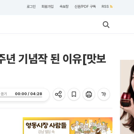
로그인
회원가입
속보창
신문/PDF 구독
RSS
0주년 기념작 된 이유[맛보
00:00 / 04:28
 듣기