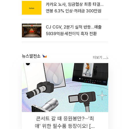
카카오 노사, 임금협상 최종 타결…
연봉 6.3% 인상·격려금 300만원
CJ CGV, 2분기 실적 반등…매출
5939억원·세전이익 흑자 전환
뉴스발전소
콘서트 갈 때 응원봉만?⋯'최
애' 위한 필수품 등장이오! [솔