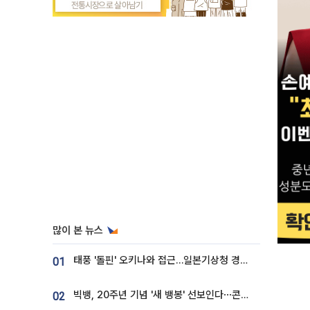
많이 본 뉴스
태풍 '돌핀' 오키나와 접근…일본기상청 경로 업데이트
01
빅뱅, 20주년 기념 '새 뱅봉' 선보인다⋯콘서트 앞두고 팝업 개최
02