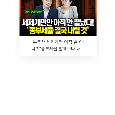
부동산 세제개편 아직 끝 아
냐? "종부세율 발표보다 내릴
것" 장기거주·양도세 전망 I 집
땅지성 I 김인만, 진미윤