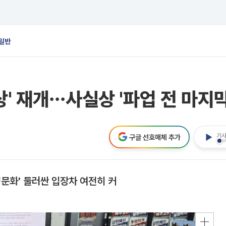
일반
' 재개⋯사실상 '파업 전 마지막
기사
구글 선호매체 추가
명문화' 둘러싼 입장차 여전히 커