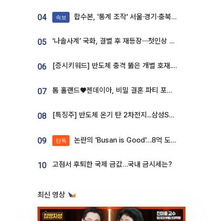
합수본, '통계 조작' 서울·경기·충북 선관위 등 추가 압수수색
04
속보
‘나솔사계’ 국화, 결별 후 재등장⋯첫인상 투표 휩쓸고 ‘인기녀’ 등극
05
[증시키워드] 반도체 충격 뚫은 개별 호재...포스코퓨처엠·에코프로·한화솔루션 '눈길'
06
톰 홀랜드♥젠데이아, 비밀 결혼 파티 포착⋯호텔 대관비만 9억
07
[특징주] 반도체 온기 탄 2차전지...삼성SDI, 장 초반 7% 넘게 껑충
08
논란의 'Busan is Good'…8억 도시브랜드, 용산 대통령실 CI 업체가 수행
09
단독
고점서 후퇴한 국제 금값…국내 금시세는?
10
최신 영상