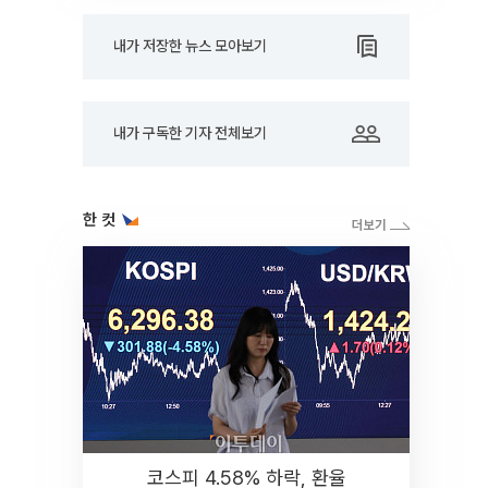
내가 저장한 뉴스 모아보기
내가 구독한 기자 전체보기
한 컷
코스피 4.58% 하락, 환율