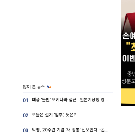
많이 본 뉴스
태풍 '돌핀' 오키나와 접근…일본기상청 경로 업데이트
01
오늘은 절기 '입추', 뜻은?
02
빅뱅, 20주년 기념 '새 뱅봉' 선보인다⋯콘서트 앞두고 팝업 개최
03