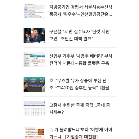
지방공기업 경평서 서울시농수산식
품공사 '취우수'⋯인천환경공단은
'낙제점'
구윤철 "서민 실수요자 '핀셋 지원'
고민…조만간 대책 발표"
산업부·기후부 '사용후 배터리' 부처
칸막이 허문다⋯통합 플랫폼 구축
호르무즈발 유가 상승에 투심 난
조⋯"1420원 중후반 등락" [환율전
망]
고점서 후퇴한 국제 금값…국내 금
시세는?
‘누가 물려받느냐’보다 ‘어떻게 이어
가느냐” [기업승계 대전환]