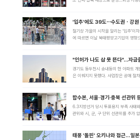
소 인력·압축 매장으로 운영…회생 가능성
영업을 시작한다. 핵심 점포 67개에는 
'입추'에도 39도⋯수도권ㆍ강원
절기상 가을의 시작을 알리는 ‘입추’이자
에 따르면 이날 북태평양고기압의 영향으
도, 낮 최고기온은 31~39도로, 전국
"인허가 나도 삽 못 뜬다"…자금
경기도 동두천시 송내동의 한 아파트 개
은 이뤄지지 못했다. 사업장은 공매 절차
3차 공매까지 진행됐으나 모두 유찰됐다.
후
합수본, 서울·경기·충북 선관위 등
6.3지방선거 당시 투표용지 부족 사태
관위와 시, 군, 구 단위 선관위를 추가
부(김태훈 서울중앙지검 3차장검사)는 
태풍 '돌핀' 오키나와 접근…일