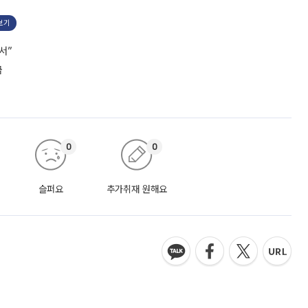
보기
서”
급
0
0
슬퍼요
추가취재 원해요