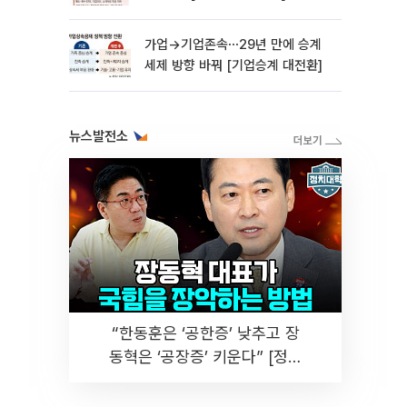
가업→기업존속⋯29년 만에 승계
세제 방향 바꿔 [기업승계 대전환]
뉴스발전소
“한동훈은 ‘공한증’ 낮추고 장
동혁은 ‘공장증’ 키운다” [정치
대학]