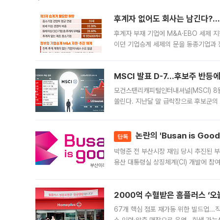
후계자 없어도 회사는 남긴다?…‘
후계자 부재 기업에 M&A·EBO 세제 
이던 기업승계 세제의 문을 동종기업과 
대신 M&A나 임직원 인수(EBO)를 통
늘
MSCI 발표 D-7…후보주 반등
모건스탠리캐피털인터내셔널(MSCI) 8
쏠린다. 지난달 말 급락장으로 후보군의
가능성과 지수 추종 자금 유입 기대가 
논란의 'Busan is Go
단독
박형준 전 부산시장 재임 당시 추진된 부산
용산 대통령실 상징체계(CI) 개발에 참
도시브랜드 사업이 공개 이후 시민 공감
2000억 수혈받은 홈플러스 ‘오늘
67개 핵심 점포 재가동 위한 빌드업..