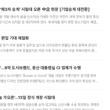
제3자 승계’ 시험대 오른 中企 현장 [기업승계 대전환]
지원 첫발 매수자 발굴·인수자금·거래망 이전은 여전히 과제 정부가 혈연 중심
장기근속 임직원 등 제3자에게 연다. 후계자를 찾지 못한 중소기업이 폐업
해 기술과 일자리를 남기도록 하겠다는 취지다. 다만 세금 감면만으로 거래를
에 편입 기대 재점화
월 정기 리뷰 발표가 일주일 앞으로 다가오면서 편출입 후보 종목에 관심이
 시가총액이 크게 흔들렸지만 저점 이후 주가가 상당 부분 회복되면서 편입
다시 부각되고 있다. 7일 금융투자업계에 따르면 MSCI는 한국시간으로 오는
od'…8억 도시브랜드, 용산 대통령실 CI 업체가 수행
시 도시브랜드 ‘Busan is Good’ 개발 사업의 수행기관이 윤석열 정부
여했던 디자인 전문업체 피앤(P&)인 것으로 확인됐다. 8억 원이 투입된 부산
 부족과 디자인 정체성 논란에 휩싸였던 만큼, 사업 선정 과정과 결과물에
 가오픈’...13일 정식 개장 시험대
.직원들 현장 배치PB·일반상품 순차 입고에도 신선식품 수급 정상화는 과제최