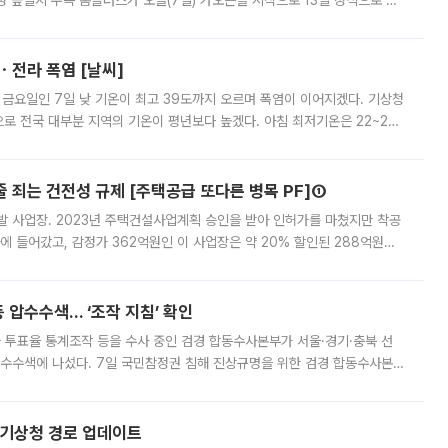
 높일지 주목 홈플러스가 오늘(7일) 가오픈을 시작으로 13일 정식으로 재
직원들이 현장 배치되고, PB 상품과 함께 일반 상품 납품도 순차적으로 진행
ㆍ전라 폭염 [날씨]
 금요일인 7일 낮 기온이 최고 39도까지 오르며 폭염이 이어지겠다. 기상청
로 전국 대부분 지역의 기온이 평년보다 높겠다. 아침 최저기온은 22~27
 대부분 지역에 폭염특보가 발효된 가운데 최고체감온도는 35도 안팎까지 올라
줄 죄는 건전성 규제 [주택공급 또다른 병목 PF]①
발 사업장. 2023년 주택건설사업계획 승인을 받아 인허가를 마쳤지만 착공
에 들어갔고, 감정가 362억원인 이 사업장은 약 20% 할인된 288억원에
 현재는 4차 공매를 위한 조건 협의가 진행 중이다. 수도권의 주요 주거 배
 압수수색… ‘조작 지침’ 확인
와 투표율 통계조작 등을 수사 중인 검경 합동수사본부가 서울·경기·충북 선
 압수수색에 나섰다. 7일 국민참정권 침해 진상규명을 위한 검경 합동수사본
추가 증거 확보를 위해 중앙선관위, 서울시·경기도·충청북도 선관위, 김포시
본기상청 경로 업데이트