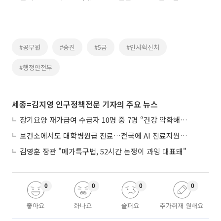
#공무원
#승진
#5급
#인사혁신처
#행정안전부
세종=김지영 인구정책전문 기자의 주요 뉴스
장기요양 재가급여 수급자 10명 중 7명 “건강 악화해도 집에서”
보건소에서도 대학병원급 진료…전국에 AI 진료지원도구 보급
김영훈 장관 "메가특구법, 52시간 논쟁이 과잉 대표돼"
0
0
0
0
좋아요
화나요
슬퍼요
추가취재 원해요