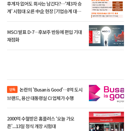
후계자 없어도 회사는 남긴다?…‘제3자 승
계’ 시험대 오른 中企 현장 [기업승계 대전
환]
MSCI 발표 D-7…후보주 반등에 편입 기대
재점화
논란의 'Busan is Good'…8억 도시
단독
브랜드, 용산 대통령실 CI 업체가 수행
2000억 수혈받은 홈플러스 ‘오늘 가오
픈’...13일 정식 개장 시험대