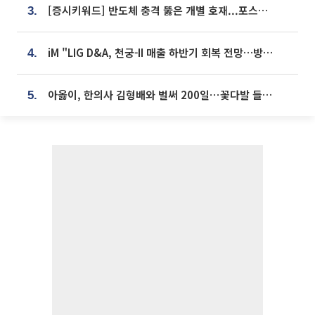
[증시키워드] 반도체 충격 뚫은 개별 호재...포스코퓨처엠·에코프로·한화솔루션 '눈길'
3.
iM "LIG D&A, 천궁-II 매출 하반기 회복 전망…방산 톱픽 유지"
4.
아옳이, 한의사 김형배와 벌써 200일⋯꽃다발 들고 "프러포즈 아냐"
5.