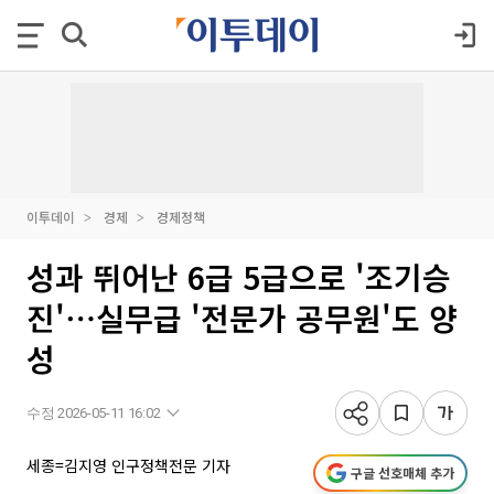
이투데이
경제
경제정책
성과 뛰어난 6급 5급으로 '조기승
진'⋯실무급 '전문가 공무원'도 양
성
수정 2026-05-11 16:02
세종=김지영 인구정책전문 기자
구글 선호매체 추가