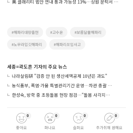
美 클래리티 법안 연내 통과 가능성 13%…상원 문턱서 제동
#해파리대량출현
#고수온
#보름달물해파리
#노무라입깃해파리
#해파리쏘임사고
세종=곽도흔 기자의 주요 뉴스
나라살림硏 "검증 안 된 생산세액공제 10년은 과도"
농식품부, 폭염·가뭄 특별관리기간 운영…차관 총괄 대응체계 격상
한성숙, 방학 중 초등돌봄 현장 점검…"돌봄 사각지대 없애야"
0
0
0
0
좋아요
화나요
슬퍼요
추가취재 원해요