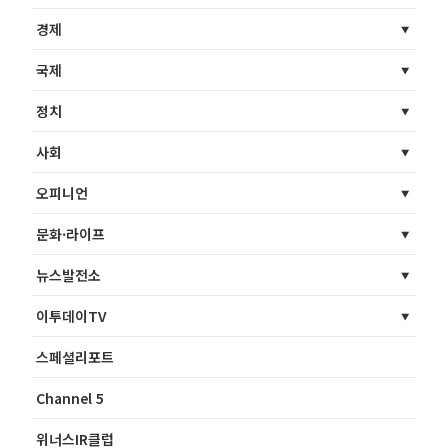
경제
국제
정치
사회
오피니언
문화·라이프
뉴스발전소
이투데이TV
스페셜리포트
Channel 5
위너스IR클럽