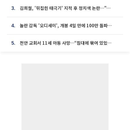
김희철, '뒤집힌 태극기' 지적 후 정치색 논란…"좌우 떠나 우리나라 국기"
3.
놀란 감독 '오디세이', 개봉 4일 만에 100만 돌파⋯'왕사남' 보다 빠르다
4.
천안 교회서 11세 아동 사망…“침대에 묶여 있었다” 진술 확보
5.