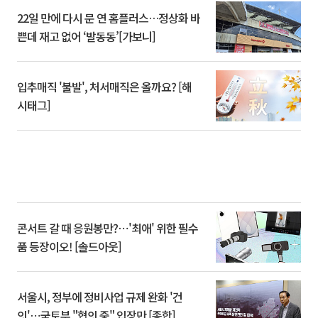
22일 만에 다시 문 연 홈플러스…정상화 바
쁜데 재고 없어 ‘발동동’[가보니]
입추매직 '불발', 처서매직은 올까요? [해
시태그]
콘서트 갈 때 응원봉만?⋯'최애' 위한 필수
품 등장이오! [솔드아웃]
서울시, 정부에 정비사업 규제 완화 '건
의'⋯국토부 "협의 중" 입장만 [종합]