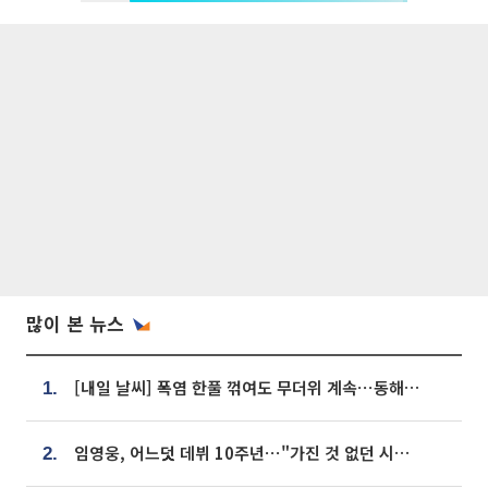
많이 본 뉴스
[내일 날씨] 폭염 한풀 꺾여도 무더위 계속⋯동해안 이틀 연속 비
1.
임영웅, 어느덧 데뷔 10주년⋯"가진 것 없던 시절, 내 앞엔 20명의 팬뿐"
2.