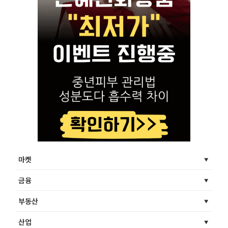
마켓
금융
부동산
산업