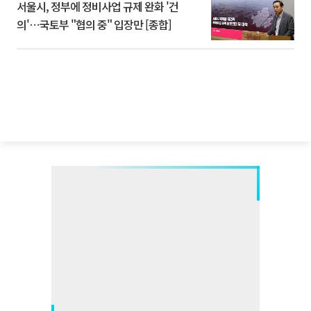
서울시, 정부에 정비사업 규제 완화 '건
의'⋯국토부 "협의 중" 입장만 [종합]