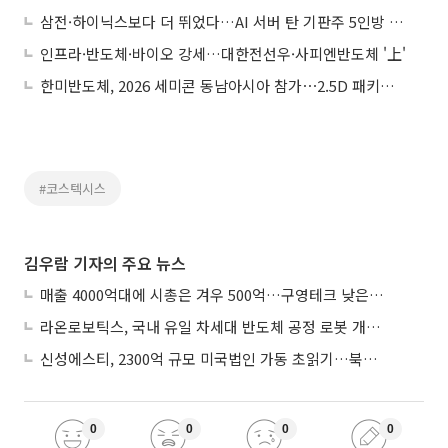
삼전·하이닉스보다 더 뛰었다…AI 서버 탄 기판주 5인방 평균 116% '급등'
인프라·반도체·바이오 강세…대한전선우·사피엔반도체 '上'
한미반도체, 2026 세미콘 동남아시아 참가⋯2.5D 패키징 TC 본더 소개
#코스텍시스
김우람 기자의 주요 뉴스
매출 4000억대에 시총은 겨우 500억…구영테크 낮은 몸값에 저가 승계 마무리
라온로보틱스, 국내 유일 차세대 반도체 공정 로봇 개발 ‘고객사 테스트 진행’
신성에스티, 2300억 규모 미국법인 가동 초읽기…북미 ESS 공략 본격화
0
0
0
0