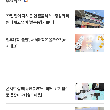
주요뉴스
22일 만에 다시 문 연 홈플러스…정상화 바
쁜데 재고 없어 ‘발동동’[가보니]
입추매직 '불발', 처서매직은 올까요? [해
시태그]
콘서트 갈 때 응원봉만?⋯'최애' 위한 필수
품 등장이오! [솔드아웃]