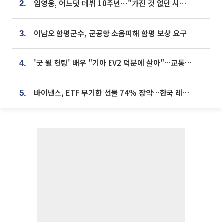
임영웅, 어느덧 데뷔 10주년⋯"가진 것 없던 시절, 내 앞엔 20명의 팬뿐"
2.
이남오 함평군수, 군공항 소음피해 함평 보상 요구
3.
'굿 윌 헌팅' 배우 "기아 EV2 덕분에 살아"…교통사고 후 안전성 극찬
4.
바이낸스, ETF 무기한 선물 74% 장악…한국 레버리지 ETF 거래 급증 [e가상자산]
5.