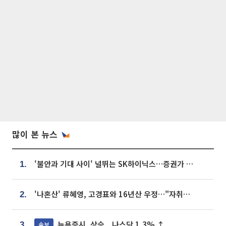
많이 본 뉴스
'불안과 기대 사이' 널뛰는 SK하이닉스…증권가 "HBM4·LTA 기반 펀터멘털 견고"
1.
'나혼산' 류혜영, 고경표와 16년산 우정…"자취방서 부모님과 마주쳐"
2.
뉴욕증시, 상승...나스닥 1.3% ↑
속보
3.