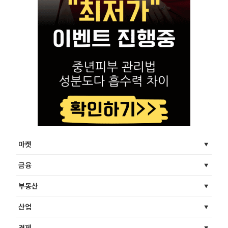
마켓
금융
부동산
산업
경제