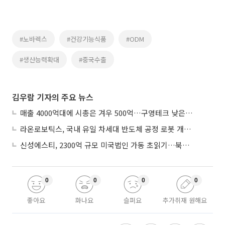
#노바렉스
#건강기능식품
#ODM
#생산능력확대
#중국수출
김우람 기자의 주요 뉴스
매출 4000억대에 시총은 겨우 500억…구영테크 낮은 몸값에 저가 승계 마무리
라온로보틱스, 국내 유일 차세대 반도체 공정 로봇 개발 ‘고객사 테스트 진행’
신성에스티, 2300억 규모 미국법인 가동 초읽기…북미 ESS 공략 본격화
0
0
0
0
좋아요
화나요
슬퍼요
추가취재 원해요