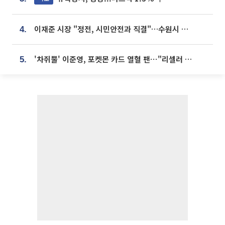
이재준 시장 "정전, 시민안전과 직결"…수원시 비상대응체계 가동
4.
'차쥐뿔' 이준영, 포켓몬 카드 열혈 팬⋯"리셀러 처단할 것"
5.