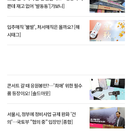
쁜데 재고 없어 ‘발동동’[가보니]
입추매직 '불발', 처서매직은 올까요? [해
시태그]
콘서트 갈 때 응원봉만?⋯'최애' 위한 필수
품 등장이오! [솔드아웃]
서울시, 정부에 정비사업 규제 완화 '건
의'⋯국토부 "협의 중" 입장만 [종합]