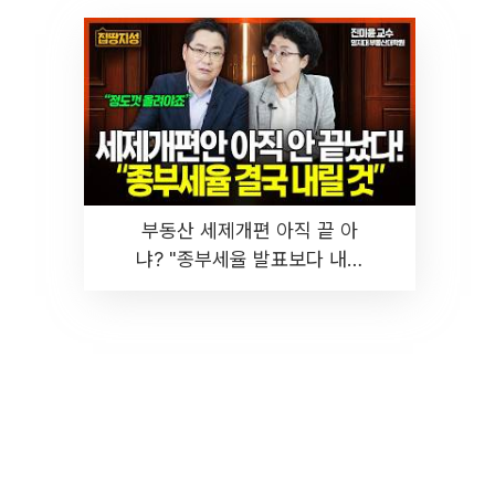
부동산 세제개편 아직 끝 아
냐? "종부세율 발표보다 내릴
것" 장기거주·양도세 전망 I 집
땅지성 I 김인만, 진미윤