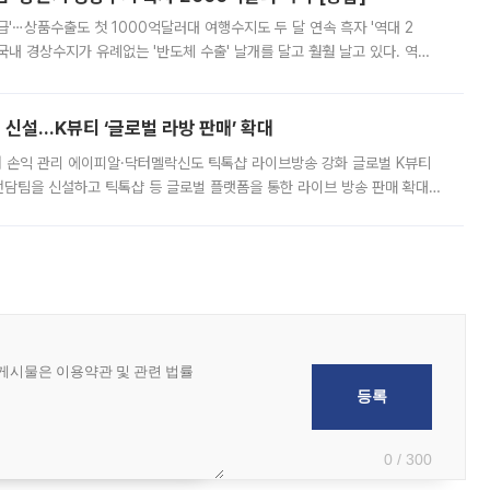
급'⋯상품수출도 첫 1000억달러대 여행수지도 두 달 연속 흑자 '역대 2
국내 경상수지가 유례없는 '반도체 수출' 날개를 달고 훨훨 날고 있다. 역대
경상수지 뿐 아니라 상반기 경상수지 흑자도 2000억달러에 근접하며 사상 최
신설…K뷰티 ‘글로벌 라방 판매’ 확대
터 손익 관리 에이피알·닥터멜락신도 틱톡샵 라이브방송 강화 글로벌 K뷰티
담팀을 신설하고 틱톡샵 등 글로벌 플랫폼을 통한 라이브 방송 판매 확대에
급하는 데서 한발 더 나아가 방송 기획과 상품 구성, 출연자 섭외, 손익
0 / 300