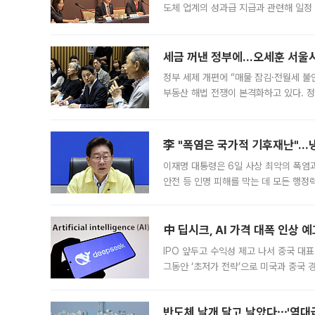
도체 업계의 성과급 지급과 관련해 일정
최근 상법·자본시장법 개정으로 기업 지
세금 꺼낸 정부에…오세훈 서울시장
정부 세제 개편에 “매물 잠김·전월세 불
부동산 해법 전쟁이 본격화하고 있다. 
드를 꺼내자 서울시는 전·월세 부담만 
李 "폭염은 국가적 기후재난"…냉
이재명 대통령은 6일 사상 최악의 폭염
안전 등 인명 피해를 막는 데 모든 행
인프라 확충 계획을 내년도 예산안에 반
中 딥시크, AI 가격 대폭 인상 
IPO 앞두고 수익성 제고 나서 중국 대표
그동안 ‘초저가 전략’으로 미국과 중국
가된다. 블룸버그통신에 따르면 딥시크는
반도체 날개 달고 날았다⋯'역대급