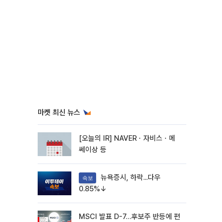
마켓 최신 뉴스
[오늘의 IR] NAVERㆍ자비스ㆍ메
쎄이상 등
뉴욕증시, 하락...다우
속보
0.85%↓
MSCI 발표 D-7…후보주 반등에 편