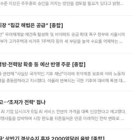
 수준 이상은 주주총회 승인을 거치는 방안을 검토할 필요가 있다고 밝혔다.
배구조와 주주권 강화 논의가 이어지는 가운데, 핵심 연구인력에 대한
 “집값 해법은 공급” [종합]
안” 우려재개발·재건축 활성화 및 비아파트 공급 확대 촉구 정부와 서울시의
정부가 고가주택과 비거주 1주택자 등의 세 부담을 높여 수요를 억제하는 카
키울 것이라며 세금이 아닌 공급이 근본적인 처방이라고 전면 반박했다.
방·전력망 확충 등 예산 반영 주문 [종합]
과 관련해 "사실상 국가적인 기후 재난"이라며 취약계층 보호와 야외 노동자
정력을 총동원하라고 지시했다. 아울러 반복되는 극한 기후에 대비해 폭염 대응
영하는 방안도 검토하라고 주문했다. 이 대통령은 이날 폭염·가뭄 대
예고⋯‘초저가 전략’ 접나
 AI 기업 딥시크가 6일 AI 서비스 전반의 가격을 대폭 인상한다고 예고했다.
 경쟁사들을 압박하며 시장 판도를 뒤흔들어온 만큼 이례적인 전략 변화로 평
 이날 공지를 통해 구체적인 인상 폭은 공개하지 않았지만 상당한 수
' 상반기 경상수지 흑자 2000억달러 육박 [종합]