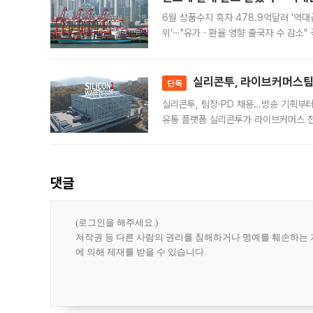
6월 상품수지 흑자 478.9억달러 '역대
위'⋯"유가ㆍ환율 영향 출국자 수 감소" 
급 수출 호조가 매달 이어지면서 6월 
대 기
실리콘투, 라이브커머스팀 
단독
실리콘투, 팀장·PD 채용…방송 기획부
유통 플랫폼 실리콘투가 라이브커머스 전
나섰다. 국내 화장품을 해외 유통망에 공
댓글