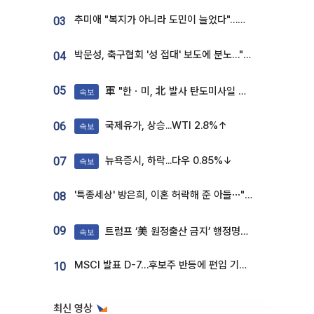
추미애 "복지가 아니라 도민이 늘었다"…재정난 책임론 정면돌파
03
박문성, 축구협회 '성 접대' 보도에 분노…"다 말아먹으려고 작정했나"
04
05
軍 "한ㆍ미, 北 발사 탄도미사일 제원 정밀분석 중"
속보
국제유가, 상승...WTI 2.8%↑
06
속보
뉴욕증시, 하락...다우 0.85%↓
07
속보
'특종세상' 방은희, 이혼 허락해 준 아들⋯"너무 잘 커줬다" 오열
08
09
트럼프 ‘美 원정출산 금지’ 행정명령 서명
속보
MSCI 발표 D-7…후보주 반등에 편입 기대 재점화
10
최신 영상