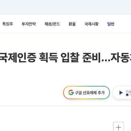
특징주
투자전략
채권/펀드
환율
국제시황
일반
 국제인증 획득 입찰 준비…자
기사
구글 선호매체 추가