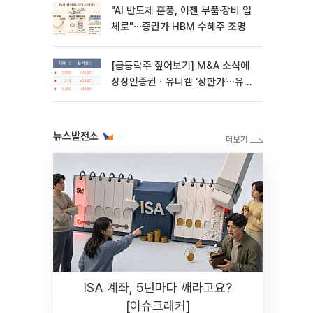
"AI 반도체 훈풍, 이젠 부품·장비 업
체로"⋯증권가 HBM 수혜주 조명
[급등락주 짚어보기] M&A 소식에
상상인증권ㆍ유니켐 ‘상한가’⋯유증
제동 걸린 SK디앤디↑
뉴스발전소
ISA 계좌, 5년마다 깨라고요?
[이슈크래커]