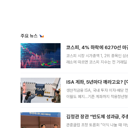
주요 뉴스
코스피, 4% 하락에 6270선 마
코스피 시장 시가총액 1, 2위 종목인 
래소에 따르면 코스피 지수는 전 거래일 대
1.81% 내린 6478.75에 출발한 코
다. 이날 오전
ISA 계좌, 5년마다 깨라고요? 
생산적금융 ISA, 국내 투자 이자·배당
이월도 폐지…기존 계좌까지 적용청년형 
는 5년마다 계좌를 해지하라는 건가요?”
편을
김정관 장관 “반도체 성과급, 
관훈클럽 초청 토론회 “이익 나눌 때 아