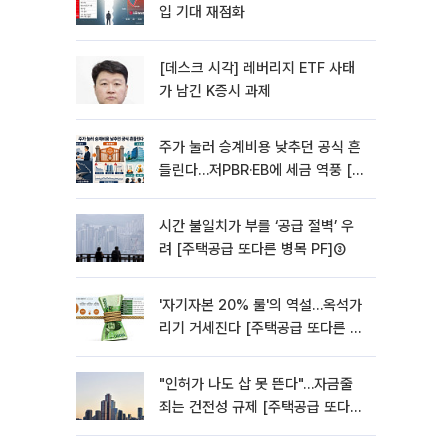
입 기대 재점화
[데스크 시각] 레버리지 ETF 사태
가 남긴 K증시 과제
주가 눌러 승계비용 낮추던 공식 흔
들린다…저PBR·EB에 세금 역풍 [기
업승계 대전환]
시간 불일치가 부를 ‘공급 절벽’ 우
려 [주택공급 또다른 병목 PF]③
'자기자본 20% 룰'의 역설…옥석가
리기 거세진다 [주택공급 또다른 병
목 PF] ②
"인허가 나도 삽 못 뜬다"…자금줄
죄는 건전성 규제 [주택공급 또다른
병목 PF]①