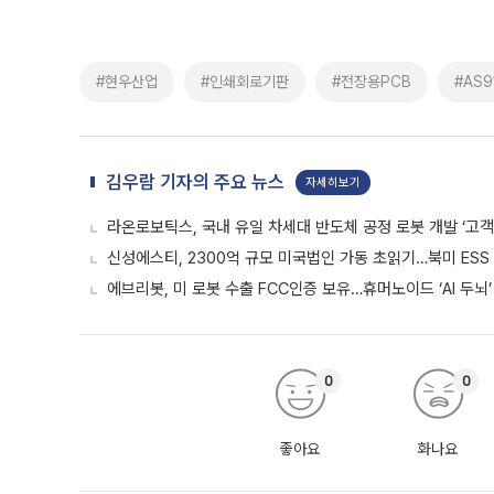
#현우산업
#인쇄회로기판
#전장용PCB
#AS9
김우람 기자의 주요 뉴스
자세히보기
라온로보틱스, 국내 유일 차세대 반도체 공정 로봇 개발 ‘고객
신성에스티, 2300억 규모 미국법인 가동 초읽기…북미 ESS
에브리봇, 미 로봇 수출 FCC인증 보유…휴머노이드 ‘AI 두뇌’
0
0
좋아요
화나요