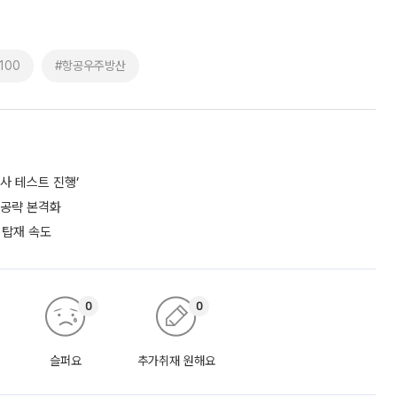
100
#항공우주방산
사 테스트 진행’
 공략 본격화
 탑재 속도
0
0
슬퍼요
추가취재 원해요