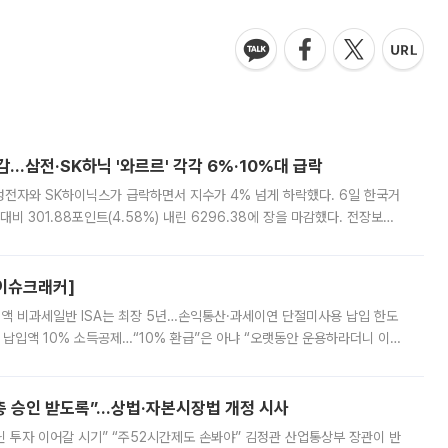
감…삼전·SK하닉 '와르르' 각각 6%·10%대 급락
삼성전자와 SK하이닉스가 급락하면서 지수가 4% 넘게 하락했다. 6일 한국거
비 301.88포인트(4.58%) 내린 6296.38에 장을 마감했다. 전장보다
스피는 장중 한때 6550.94까지 오르기도 했으나 6238.32까지 밀리기도 했
[이슈크래커]
 전액 비과세일반 ISA는 최장 5년…손익통산·과세이연 단절미사용 납입 한도
납입액 10% 소득공제…“10% 환급”은 아냐 “오랫동안 운용하라더니 이제
 ‘만능 절세 통장’으로 불리는 개인종합자산관리계좌(ISA)가 두 갈래로 개
주총 승인 받도록”…상법·자본시장법 개정 시사
닌 투자 이어갈 시기” “주52시간제도 손봐야” 김정관 산업통상부 장관이 반