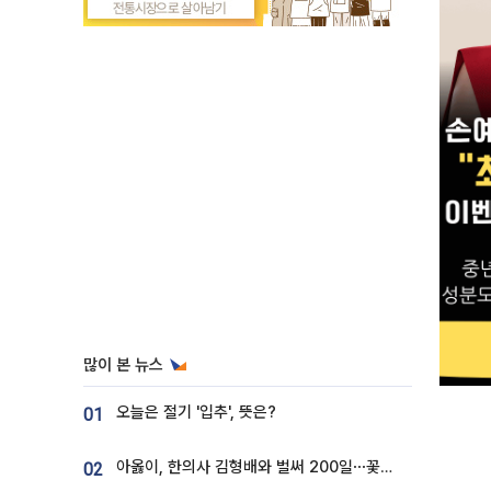
많이 본 뉴스
오늘은 절기 '입추', 뜻은?
01
아옳이, 한의사 김형배와 벌써 200일⋯꽃다발 들고 "프러포즈 아냐"
02