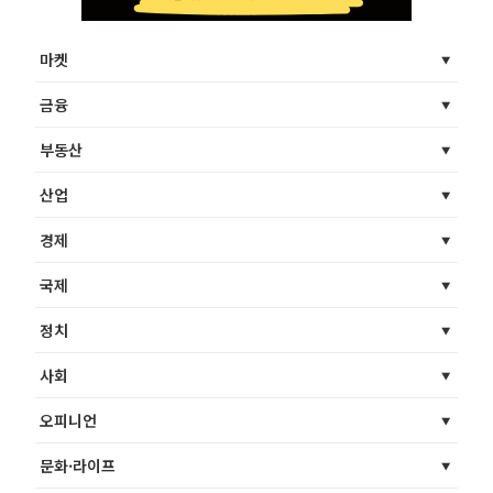
마켓
금융
부동산
산업
경제
국제
정치
사회
오피니언
문화·라이프