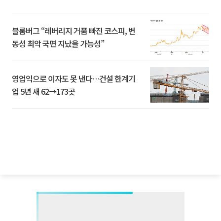
블룸버그 “레버리지 거품 빠진 코스피, 변
동성 최악 국면 지났을 가능성”
영업익으로 이자도 못 낸다…건설 한계기
업 5년 새 62→173곳