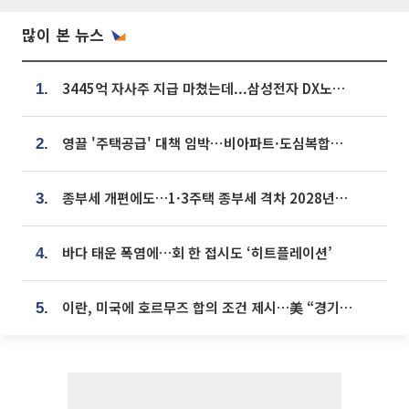
많이 본 뉴스
3445억 자사주 지급 마쳤는데...삼성전자 DX노조, 뒤늦은 '떼쓰기 집회'
1.
영끌 '주택공급' 대책 임박⋯비아파트·도심복합까지 총동원
2.
종부세 개편에도…1·3주택 종부세 격차 2028년부터 확대
3.
바다 태운 폭염에…회 한 접시도 ‘히트플레이션’
4.
이란, 미국에 호르무즈 합의 조건 제시…美 “경기 아직 안 끝나” [종합]
5.