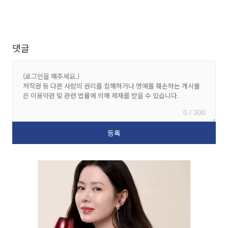
댓글
0 / 300