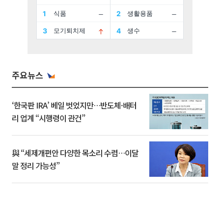
주요뉴스
‘한국판 IRA’ 베일 벗었지만…반도체·배터
리 업계 “시행령이 관건”
與 “세제개편안 다양한 목소리 수렴…이달
말 정리 가능성”