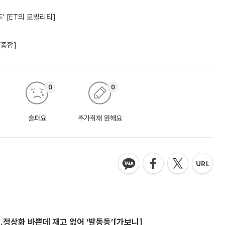
’ [ET의 모빌리티]
[종합]
0
0
슬퍼요
추가취재 원해요
…정상화 바쁜데 재고 없어 ‘발동동’[가보니]