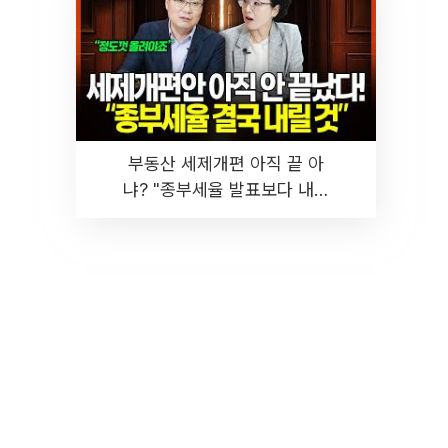
부동산 세제개편 아직 끝 아
냐? "종부세율 발표보다 내릴
것" 장기거주·양도세 전망 I 집
땅지성 I 김인만, 진미윤