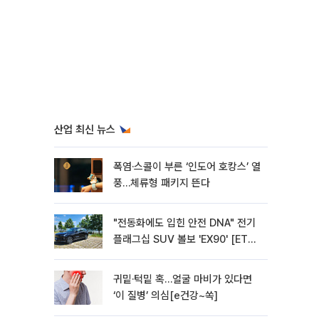
산업 최신 뉴스
폭염·스콜이 부른 ‘인도어 호캉스’ 열
풍…체류형 패키지 뜬다
"전동화에도 입힌 안전 DNA" 전기
플래그십 SUV 볼보 'EX90' [ET의
모빌리티]
귀밑·턱밑 혹…얼굴 마비가 있다면
‘이 질병’ 의심[e건강~쏙]