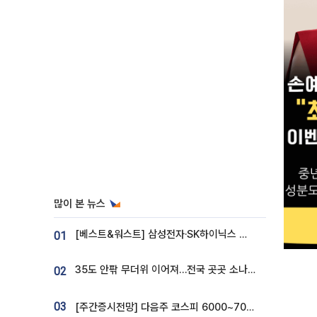
많이 본 뉴스
[베스트&워스트] 삼성전자·SK하이닉스 밀린 한 주…상상인증권은 85% 급등
01
35도 안팎 무더위 이어져…전국 곳곳 소나기 [오늘 날씨]
02
03
[주간증시전망] 다음주 코스피 6000~7000⋯“外人 수급은 정책이 변수”