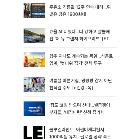
주유소 기름값 12주 연속 내려…휘
발유·경유 1800원대
효율·AI 더했다…더 강하고 알뜰해
진 ‘더 뉴 그랜저 하이브리드’ [ET의
모빌리티]
입추 지나도 계속되는 폭염…식음료
업계, ‘늦더위 잡기’ 전력 투구
여름철 마른기침, 냉방병‧감기 아닌
천식일 수도 [e건강~쏙]
‘집도 코칭 받으며 산다’…월급쟁이
부자들, ‘내집마련’ 신청 증가세
블루엘리펀트, 어펄마캐피탈서
1000억원 유치…글로벌 공략 속도