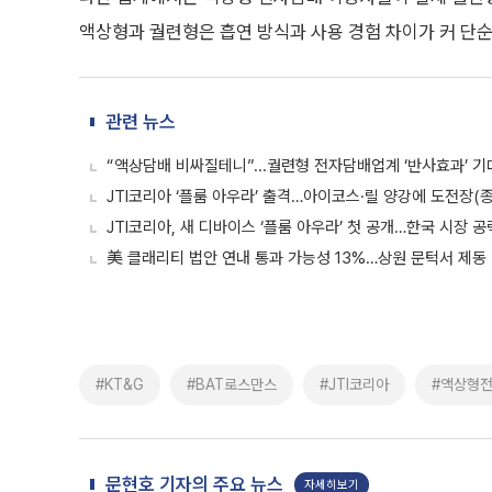
액상형과 궐련형은 흡연 방식과 사용 경험 차이가 커 단
관련 뉴스
“액상담배 비싸질테니”...궐련형 전자담배업계 ‘반사효과’ 기
JTI코리아 ‘플룸 아우라’ 출격…아이코스·릴 양강에 도전장(종
JTI코리아, 새 디바이스 ‘플룸 아우라’ 첫 공개…한국 시장 
美 클래리티 법안 연내 통과 가능성 13%…상원 문턱서 제동
#KT&G
#BAT로스만스
#JTI코리아
#액상형
문현호 기자의 주요 뉴스
자세히보기