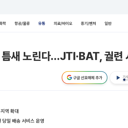
화학
항공/물류
유통
의료/바이오
중기/벤처
일반
 틈새 노린다…JTI·BAT, 궐련
기사
구글 선호매체 추가
널·지역 확대
권 당일 배송 서비스 운영