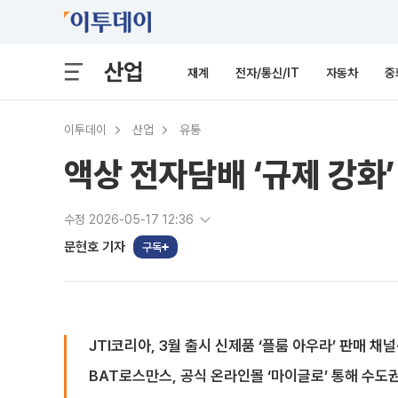
산업
재계
전자/통신/IT
자동차
중
이투데이
산업
유통
액상 전자담배 ‘규제 강화’
수정 2026-05-17 12:36
문현호 기자
구독
JTI코리아, 3월 출시 신제품 ‘플룸 아우라’ 판매 채
BAT로스만스, 공식 온라인몰 ‘마이글로’ 통해 수도