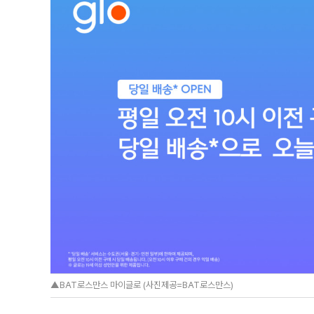
▲BAT로스만스 마이글로 (사진제공=BAT로스만스)