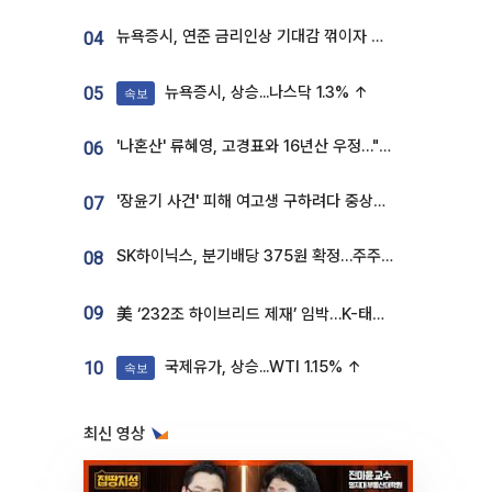
뉴욕증시, 연준 금리인상 기대감 꺾이자 상승...S&P500 사상 최고치 [종합]
04
뉴욕증시, 상승...나스닥 1.3% ↑
05
속보
'나혼산' 류혜영, 고경표와 16년산 우정…"자취방서 부모님과 마주쳐"
06
'장윤기 사건' 피해 여고생 구하려다 중상…고교생 의상자 지정
07
SK하이닉스, 분기배당 375원 확정…주주환원책 9월로 앞당겨 발표
08
09
美 ‘232조 하이브리드 제재’ 임박…K-태양광, 불확실성 털고 날개 다나
국제유가, 상승...WTI 1.15% ↑
10
속보
최신 영상