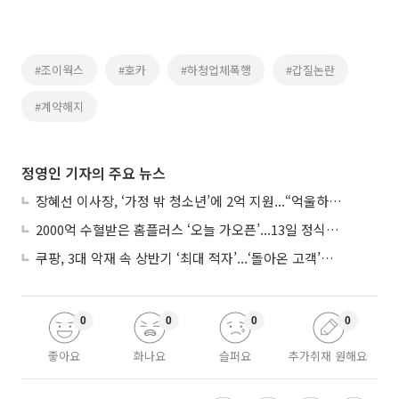
#조이웍스
#호카
#하청업체폭행
#갑질논란
#계약해지
정영인 기자의 주요 뉴스
장혜선 이사장, ‘가정 밖 청소년’에 2억 지원...“억울하고 아파도 단단해지길”
2000억 수혈받은 홈플러스 ‘오늘 가오픈’...13일 정식 개장 시험대
쿠팡, 3대 악재 속 상반기 ‘최대 적자’...‘돌아온 고객’에 수익성 반등 주목
0
0
0
0
좋아요
화나요
슬퍼요
추가취재 원해요