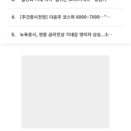
[주간증시전망] 다음주 코스피 6000~7000⋯“外人 수급은 정책이 변수”
4.
뉴욕증시, 연준 금리인상 기대감 꺾이자 상승...S&P500 사상 최고치 [종합]
5.