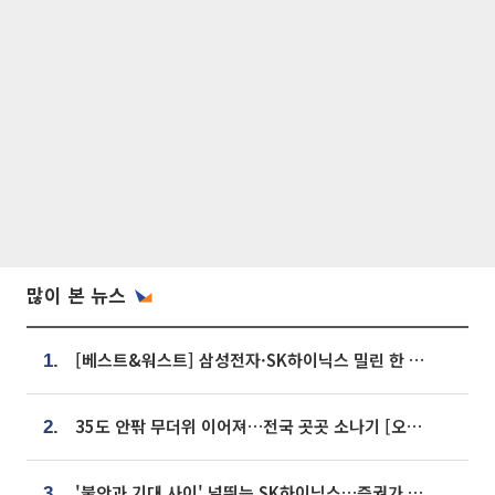
많이 본 뉴스
[베스트&워스트] 삼성전자·SK하이닉스 밀린 한 주…상상인증권은 85% 급등
1.
35도 안팎 무더위 이어져…전국 곳곳 소나기 [오늘 날씨]
2.
'불안과 기대 사이' 널뛰는 SK하이닉스…증권가 "HBM4·LTA 기반 펀터멘털 견고"
3.