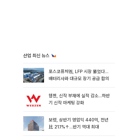
산업 최신 뉴스
포스코퓨처엠, LFP 시장 뚫었다…
배터리사와 대규모 장기 공급 합의
웹젠, 신작 부재에 실적 감소…하반
기 신작 마케팅 강화
보령, 상반기 영업익 440억, 전년
比 21.1%↑…반기 역대 최대