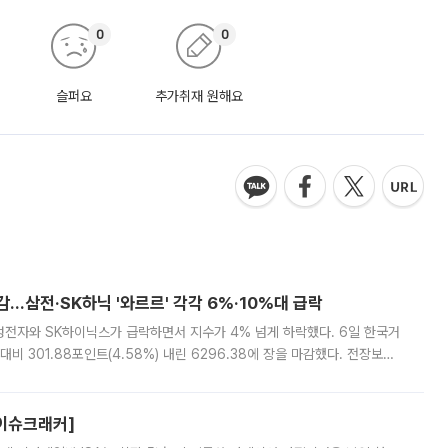
0
0
슬퍼요
추가취재 원해요
감…삼전·SK하닉 '와르르' 각각 6%·10%대 급락
삼성전자와 SK하이닉스가 급락하면서 지수가 4% 넘게 하락했다. 6일 한국거
비 301.88포인트(4.58%) 내린 6296.38에 장을 마감했다. 전장보다
스피는 장중 한때 6550.94까지 오르기도 했으나 6238.32까지 밀리기도 했
[이슈크래커]