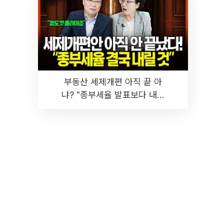
부동산 세제개편 아직 끝 아
냐? "종부세율 발표보다 내릴
것" 장기거주·양도세 전망 I 집
땅지성 I 김인만, 진미윤