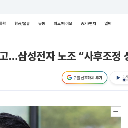
화학
항공/물류
유통
의료/바이오
중기/벤처
일반
경고…삼성전자 노조 “사후조정
기사
구글 선호매체 추가