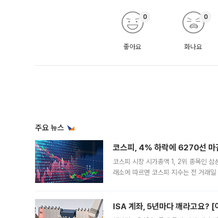
0
0
좋아요
화나요
주요 뉴스
코스피, 4% 하락에 6270선 마
코스피 시장 시가총액 1, 2위 종목인 
래소에 따르면 코스피 지수는 전 거래일 대
1.81% 내린 6478.75에 출발한 코
다. 이날 오전
ISA 계좌, 5년마다 깨라고요? 