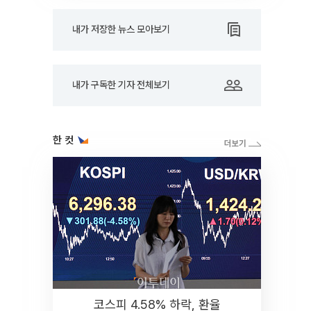
내가 저장한 뉴스 모아보기
내가 구독한 기자 전체보기
한 컷
코스피 4.58% 하락, 환율