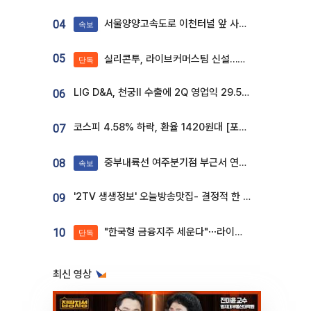
서울양양고속도로 이천터널 앞 사고 발생
04
속보
05
실리콘투, 라이브커머스팀 신설…K뷰티 ‘글로벌 판매망’ 확대[K뷰티 라방戰]
단독
LIG D&A, 천궁Ⅱ 수출에 2Q 영업익 29.5%↑…수주잔고 24.6조 [종합]
06
코스피 4.58% 하락, 환율 1420원대 [포토]
07
중부내륙선 여주분기점 부근서 연이은 추돌사고 발생
08
속보
'2TV 생생정보' 오늘방송맛집- 결정적 한 수, 3종 메밀면! 메밀 소바 맛집 '의○○○○'
09
"한국형 금융지주 세운다"⋯라이나생명, 대주주 변경으로 지주사 전환 첫발
10
단독
최신 영상