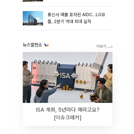
통신사 매출 효자된 AIDC…LG유
플, 2분기 역대 최대 실적
뉴스발전소
ISA 계좌, 5년마다 깨라고요?
[이슈크래커]