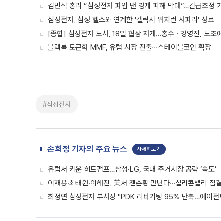
김민석 총리 “삼성전자 파업 땐 경제 피해 막대”…긴급조정 가
삼성전자, 삼성 헬스와 연계한 '갤럭시 워치런 사파리' 성료
[종합] 삼성전자 노사, 18일 협상 재개…총수ㆍ경영진, 노조
블랙록 토큰화 MMF, 유럽 시장 진출∙∙∙스테이블코인 확장
#삼성전자
손희정 기자의 주요 뉴스
자세히보기
유럽서 키운 히트펌프…삼성·LG, 국내 주거시장 공략 ‘속도’
이재용·최태원·이해진, 美서 젠슨황 만난다⋯실리콘밸리 집결
최정연 삼성전자 부사장 "PDK 리타기팅 95% 단축…에이전트