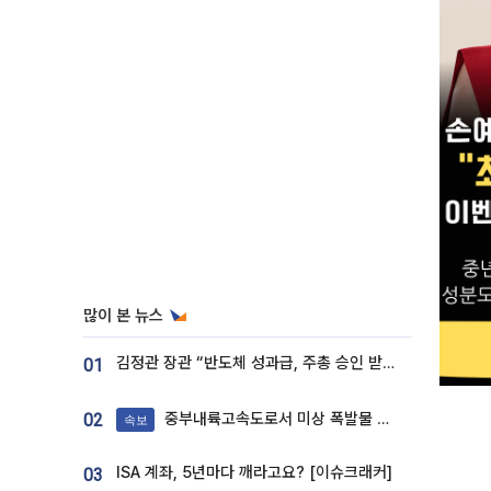
많이 본 뉴스
김정관 장관 “반도체 성과급, 주총 승인 받도록”…상법·자본시장법 개정 시사
01
중부내륙고속도로서 미상 폭발물 발견
02
속보
ISA 계좌, 5년마다 깨라고요? [이슈크래커]
03