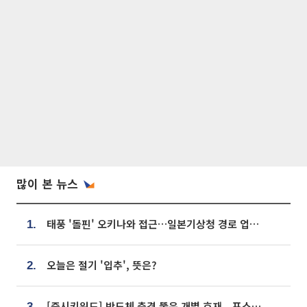
많이 본 뉴스
태풍 '돌핀' 오키나와 접근…일본기상청 경로 업데이트
1.
오늘은 절기 '입추', 뜻은?
2.
[증시키워드] 반도체 충격 뚫은 개별 호재...포스코퓨처엠·에코프로·한화솔루션 '눈길'
3.