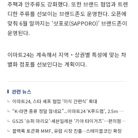
주팩과 안주류도 강화했다. 또한 브랜드 협업과 트렌
디한 주류를 선보이는 브랜드존도 운영한다. 오픈에
맞춰 6월 말까지는 ‘삿포로(SAPPORO)’ 브랜드존이
운영된다.
이마트24는 계속해서 지역‧상권별 특성에 맞는 차
별화 점포를 선보인다는 계획이다.
관련 뉴스
이마트24, 스타 셰프 협업 ‘미식 간편식’ 확대
“K-라면 종류 정말 많네요”...이마트24 ‘K푸드랩’, 2.5m 라면 벽·K굿즈로 외국인 홀려
GS25 ‘슈퍼 마리오’·세븐일레븐 ‘기아 타이거즈’⋯편의점 대형 IP 컬래버 바람
블랙록 토큰화 MMF, 유럽 시장 진출∙∙∙스테이블코인 확장