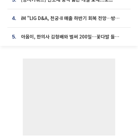
iM "LIG D&A, 천궁-II 매출 하반기 회복 전망…방산 톱픽 유지"
4.
아옳이, 한의사 김형배와 벌써 200일⋯꽃다발 들고 "프러포즈 아냐"
5.