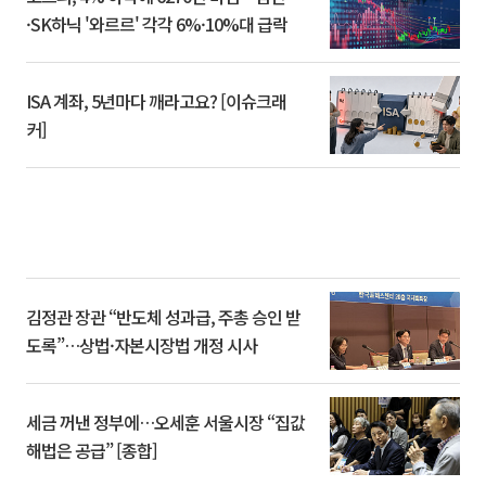
·SK하닉 '와르르' 각각 6%·10%대 급락
ISA 계좌, 5년마다 깨라고요? [이슈크래
커]
김정관 장관 “반도체 성과급, 주총 승인 받
도록”…상법·자본시장법 개정 시사
세금 꺼낸 정부에…오세훈 서울시장 “집값
해법은 공급” [종합]