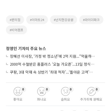
#편의점
#이마트24
#난지한강공원
#라이더파크
#비어캠프
정영인 기자의 주요 뉴스
장혜선 이사장, ‘가정 밖 청소년’에 2억 지원...“억울하고 아파도 단단해지길”
2000억 수혈받은 홈플러스 ‘오늘 가오픈’...13일 정식 개장 시험대
쿠팡, 3대 악재 속 상반기 ‘최대 적자’...‘돌아온 고객’에 수익성 반등 주목
0
0
0
0
좋아요
화나요
슬퍼요
추가취재 원해요