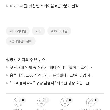
테더ㆍ써클, 엇갈린 스테이블코인 2분기 실적
#BGF리테일
#CU
#BGF리테일
#생과일샌드위치
정영인 기자의 주요 뉴스
쿠팡, 3대 악재 속 상반기 ‘최대 적자’...‘돌아온 고객’에 수익성 반등 주목
홈플러스, 2000억 긴급자금 유입됐다…13일 ‘영업 재개’
“고객 돌아왔다” 쿠팡 김범석 “회복된 성장 흐름...신사업 확대 위한 투자 유지”
0
0
0
0
좋아요
화나요
슬퍼요
추가취재 원해요