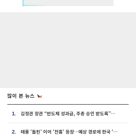
많이 본 뉴스
김정관 장관 “반도체 성과급, 주총 승인 받도록”…상법·자본시장법 개정 시사
1.
태풍 '돌핀' 이어 '찬홈' 등장…예상 경로에 한국 '한숨'
2.