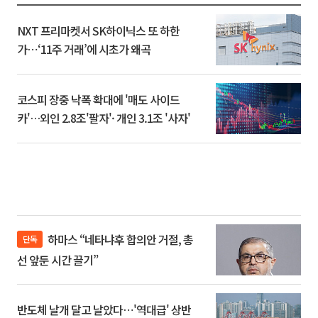
NXT 프리마켓서 SK하이닉스 또 하한
가⋯‘11주 거래’에 시초가 왜곡
코스피 장중 낙폭 확대에 '매도 사이드
카'…외인 2.8조'팔자'· 개인 3.1조 '사자'
하마스 “네타냐후 합의안 거절, 총
단독
선 앞둔 시간 끌기”
반도체 날개 달고 날았다⋯'역대급' 상반