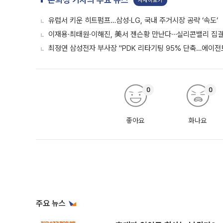
손희정 기자의 주요 뉴스
자세히보기
유럽서 키운 히트펌프…삼성·LG, 국내 주거시장 공략 ‘속도’
이재용·최태원·이해진, 美서 젠슨황 만난다⋯실리콘밸리 집결
최정연 삼성전자 부사장 "PDK 리타기팅 95% 단축…에이전트
0
0
좋아요
화나요
주요 뉴스