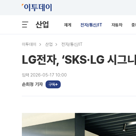
산업
재계
전자/통신/IT
자동차
중
이투데이
산업
전자/통신/IT
LG전자, ‘SKS·LG 시그
입력 2026-05-17 10:00
손희정 기자
구독