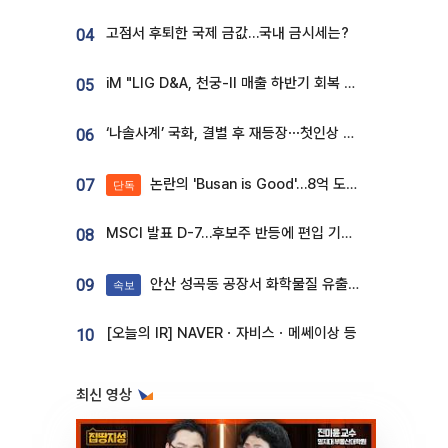
고점서 후퇴한 국제 금값…국내 금시세는?
04
iM "LIG D&A, 천궁-II 매출 하반기 회복 전망…방산 톱픽 유지"
05
‘나솔사계’ 국화, 결별 후 재등장⋯첫인상 투표 휩쓸고 ‘인기녀’ 등극
06
논란의 'Busan is Good'…8억 도시브랜드, 용산 대통령실 CI 업체가 수행
07
단독
MSCI 발표 D-7…후보주 반등에 편입 기대 재점화
08
안산 성곡동 공장서 화학물질 유출 사고 발생
09
속보
[오늘의 IR] NAVERㆍ자비스ㆍ메쎄이상 등
10
최신 영상