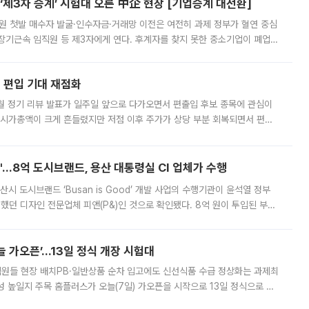
제3자 승계’ 시험대 오른 中企 현장 [기업승계 대전환]
지원 첫발 매수자 발굴·인수자금·거래망 이전은 여전히 과제 정부가 혈연 중심
장기근속 임직원 등 제3자에게 연다. 후계자를 찾지 못한 중소기업이 폐업
해 기술과 일자리를 남기도록 하겠다는 취지다. 다만 세금 감면만으로 거래를
에 편입 기대 재점화
월 정기 리뷰 발표가 일주일 앞으로 다가오면서 편출입 후보 종목에 관심이
 시가총액이 크게 흔들렸지만 저점 이후 주가가 상당 부분 회복되면서 편입
다시 부각되고 있다. 7일 금융투자업계에 따르면 MSCI는 한국시간으로 오는
od'…8억 도시브랜드, 용산 대통령실 CI 업체가 수행
시 도시브랜드 ‘Busan is Good’ 개발 사업의 수행기관이 윤석열 정부
여했던 디자인 전문업체 피앤(P&)인 것으로 확인됐다. 8억 원이 투입된 부산
 부족과 디자인 정체성 논란에 휩싸였던 만큼, 사업 선정 과정과 결과물에
 가오픈’...13일 정식 개장 시험대
.직원들 현장 배치PB·일반상품 순차 입고에도 신선식품 수급 정상화는 과제최
 높일지 주목 홈플러스가 오늘(7일) 가오픈을 시작으로 13일 정식으로 재
직원들이 현장 배치되고, PB 상품과 함께 일반 상품 납품도 순차적으로 진행