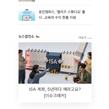
웅진컴퍼스, ‘랠리즈 스튜디오’ 출
시…교육자 수익 창출 지원
뉴스발전소
ISA 계좌, 5년마다 깨라고요?
[이슈크래커]