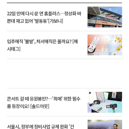
22일 만에 다시 문 연 홈플러스…정상화 바
쁜데 재고 없어 ‘발동동’[가보니]
입추매직 '불발', 처서매직은 올까요? [해
시태그]
콘서트 갈 때 응원봉만?⋯'최애' 위한 필수
품 등장이오! [솔드아웃]
서울시, 정부에 정비사업 규제 완화 '건