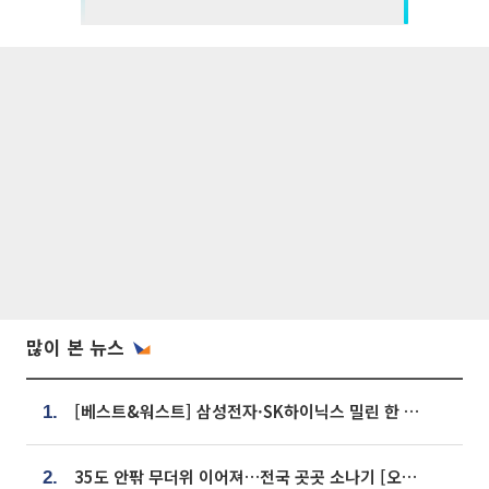
많이 본 뉴스
[베스트&워스트] 삼성전자·SK하이닉스 밀린 한 주…상상인증권은 85% 급등
1.
35도 안팎 무더위 이어져…전국 곳곳 소나기 [오늘 날씨]
2.