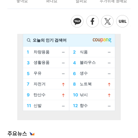
좋아요
화나요
슬퍼요
추가취재 원해요
주요뉴스