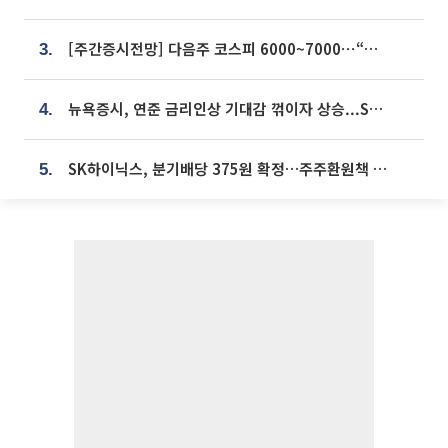
[주간증시전망] 다음주 코스피 6000~7000⋯“外人 수급은 정책이 변수”
3.
뉴욕증시, 연준 금리인상 기대감 꺾이자 상승...S&P500 사상 최고치 [종합]
4.
SK하이닉스, 분기배당 375원 확정…주주환원책 9월로 앞당겨 발표
5.