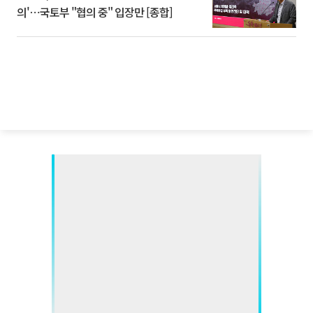
의'⋯국토부 "협의 중" 입장만 [종합]