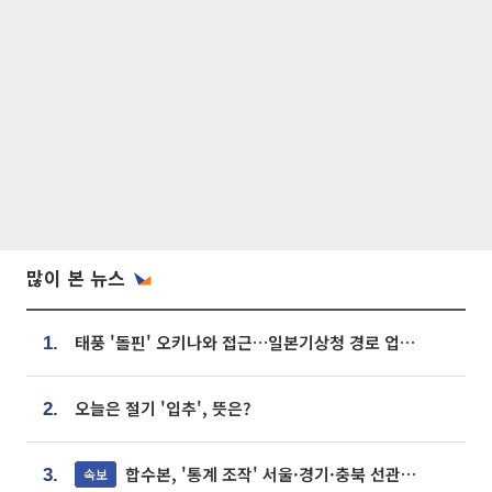
많이 본 뉴스
태풍 '돌핀' 오키나와 접근…일본기상청 경로 업데이트
1.
오늘은 절기 '입추', 뜻은?
2.
합수본, '통계 조작' 서울·경기·충북 선관위 등 추가 압수수색
속보
3.