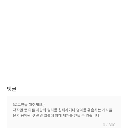
댓글
0 / 300