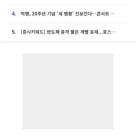
빅뱅, 20주년 기념 '새 뱅봉' 선보인다⋯콘서트 앞두고 팝업 개최
4.
[증시키워드] 반도체 충격 뚫은 개별 호재...포스코퓨처엠·에코프로·한화솔루션 '눈길'
5.