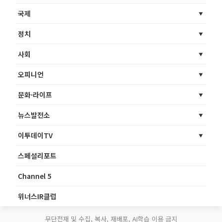
국제
정치
사회
오피니언
문화·라이프
뉴스발전소
이투데이TV
스페셜리포트
Channel 5
위너스IR클럽
무단전재 및 수집, 복사, 재배포, AI학습 이용 금지