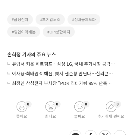
#삼성전자
#초기업노조
#성과급제도화
#영업이익배분
#OPI상한폐지
손희정 기자의 주요 뉴스
유럽서 키운 히트펌프…삼성·LG, 국내 주거시장 공략 ‘속도’
이재용·최태원·이해진, 美서 젠슨황 만난다⋯실리콘밸리 집결하는 AI리더
최정연 삼성전자 부사장 "PDK 리타기팅 95% 단축…에이전트 AI 시범 활용"
0
0
0
0
좋아요
화나요
슬퍼요
추가취재 원해요