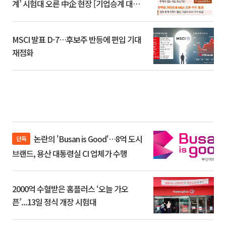
계’ 시험대 오른 中企 현장 [기업승계 대전
환]
MSCI 발표 D-7…후보주 반등에 편입 기대
재점화
논란의 'Busan is Good'…8억 도시
단독
브랜드, 용산 대통령실 CI 업체가 수행
2000억 수혈받은 홈플러스 ‘오늘 가오
픈’...13일 정식 개장 시험대