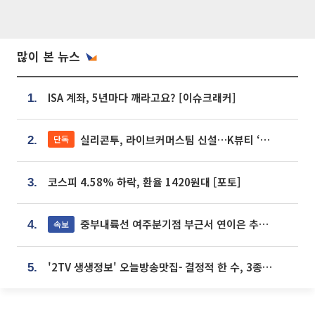
많이 본 뉴스
ISA 계좌, 5년마다 깨라고요? [이슈크래커]
1.
실리콘투, 라이브커머스팀 신설…K뷰티 ‘글로벌 판매망’ 확대[K뷰티 라방戰]
단독
2.
코스피 4.58% 하락, 환율 1420원대 [포토]
3.
중부내륙선 여주분기점 부근서 연이은 추돌사고 발생
속보
4.
'2TV 생생정보' 오늘방송맛집- 결정적 한 수, 3종 메밀면! 메밀 소바 맛집 '의○○○○'
5.