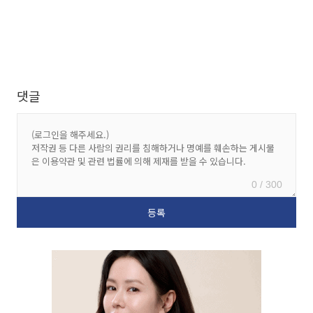
댓글
0 / 300