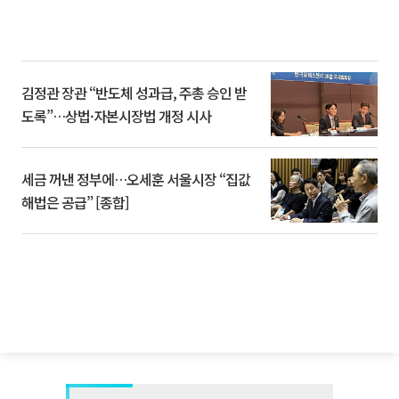
김정관 장관 “반도체 성과급, 주총 승인 받
도록”…상법·자본시장법 개정 시사
세금 꺼낸 정부에…오세훈 서울시장 “집값
해법은 공급” [종합]