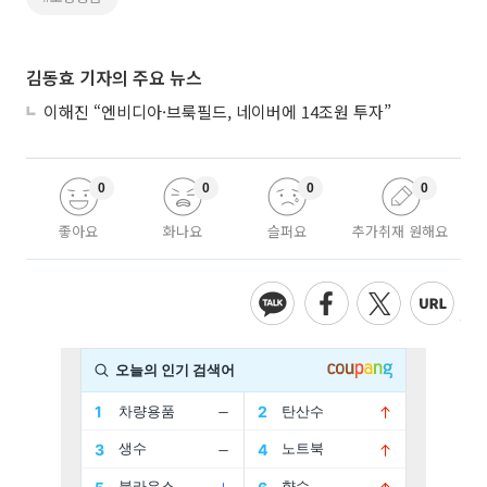
김동효 기자의 주요 뉴스
이해진 “엔비디아·브룩필드, 네이버에 14조원 투자”
0
0
0
0
좋아요
화나요
슬퍼요
추가취재 원해요