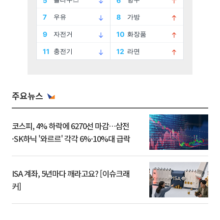
주요뉴스
코스피, 4% 하락에 6270선 마감…삼전
·SK하닉 '와르르' 각각 6%·10%대 급락
ISA 계좌, 5년마다 깨라고요? [이슈크래
커]