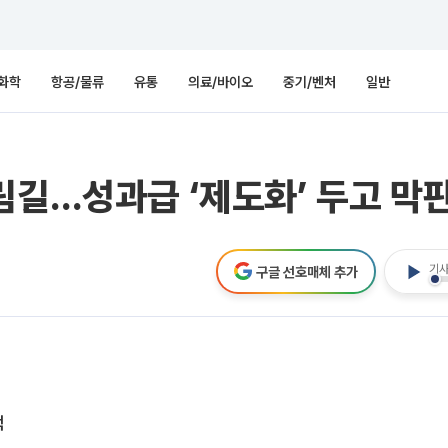
화학
항공/물류
유통
의료/바이오
중기/벤처
일반
림길…성과급 ‘제도화’ 두고 막
기사
구글 선호매체 추가
색