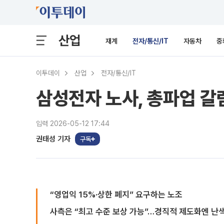
산업
재계
전자/통신/IT
자동차
중
이투데이
산업
전자/통신/IT
삼성전자 노사, 총파업 갈
입력 2026-05-12 17:44
권태성 기자
구독
“영업익 15%·상한 폐지” 요구하는 노조
사측은 “최고 수준 보상 가능”…경직적 제도화엔 난