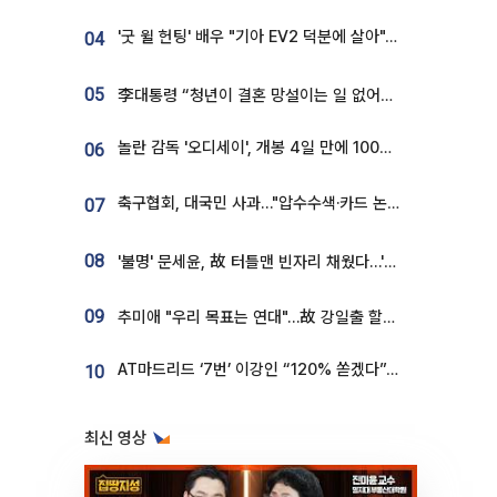
'굿 윌 헌팅' 배우 "기아 EV2 덕분에 살아"…교통사고 후 안전성 극찬
04
05
李대통령 “청년이 결혼 망설이는 일 없어야...제도상 불이익 조사”
놀란 감독 '오디세이', 개봉 4일 만에 100만 돌파⋯'왕사남' 보다 빠르다
06
축구협회, 대국민 사과…"압수수색·카드 논란 사죄, 강도 높은 쇄신"
07
08
'불명' 문세윤, 故 터틀맨 빈자리 채웠다…'거북이' 눈물의 최종 우승
09
추미애 "우리 목표는 연대"…故 강일출 할머니 흉상 제막
AT마드리드 ‘7번’ 이강인 “120% 쏟겠다”⋯시메오네 감독 “필요한 선수”
10
최신 영상