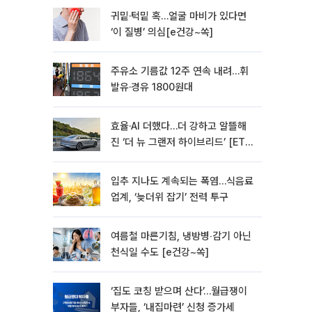
귀밑·턱밑 혹…얼굴 마비가 있다면
‘이 질병’ 의심[e건강~쏙]
주유소 기름값 12주 연속 내려…휘
발유·경유 1800원대
효율·AI 더했다…더 강하고 알뜰해
진 ‘더 뉴 그랜저 하이브리드’ [ET의
모빌리티]
입추 지나도 계속되는 폭염…식음료
업계, ‘늦더위 잡기’ 전력 투구
여름철 마른기침, 냉방병‧감기 아닌
천식일 수도 [e건강~쏙]
‘집도 코칭 받으며 산다’…월급쟁이
부자들, ‘내집마련’ 신청 증가세