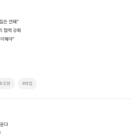
질은 안돼”
리 협력 강화
맞이해야”
후조정
#파업
키운다
부