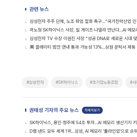
관련 뉴스
삼성전자 주주 단체, 노조 파업 철회 촉구…“국가전략산업 인
곽노정 SK하이닉스 사장, 빌 게이츠·나델라 만난다…AI 메모
삼성전자 TV 수장 이원진 사장 “성공 DNA로 새로운 시대 
美 클래리티 법안 연내 통과 가능성 13%…상원 문턱서 제동
#삼성전자
#SK하이닉스
#초기업노동조합
#사
권태성 기자의 주요 뉴스
자세히보기
SK하이닉스, 용인·청주에 54조 투자…AI 메모리 생산기지 
D램·낸드 모두 세계 1위…삼성, AI 메모리 '풀라인업'으로 승