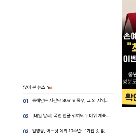
많이 본 뉴스
동해안은 시간당 80㎜ 폭우, 그 외 지역은 폭염…‘극과 극 날씨’
01
[내일 날씨] 폭염 한풀 꺾여도 무더위 계속⋯동해안 이틀 연속 비
02
임영웅, 어느덧 데뷔 10주년⋯"가진 것 없던 시절, 내 앞엔 20명의 팬뿐"
03