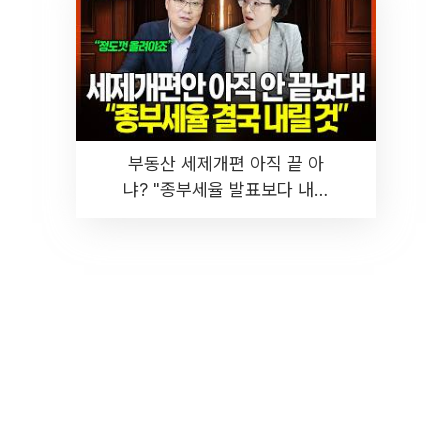
부동산 세제개편 아직 끝 아
냐? "종부세율 발표보다 내릴
것" 장기거주·양도세 전망 I 집
땅지성 I 김인만, 진미윤