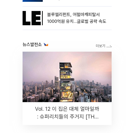
블루엘리펀트, 어펄마캐피탈서
1000억원 유치…글로벌 공략 속도
뉴스발전소
Vol. 12 이 집은 대체 얼마일까
: 슈퍼리치들의 주거지 [THE
RARE]