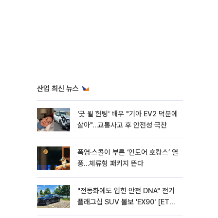
산업 최신 뉴스
'굿 윌 헌팅' 배우 "기아 EV2 덕분에
살아"…교통사고 후 안전성 극찬
폭염·스콜이 부른 ‘인도어 호캉스’ 열
풍…체류형 패키지 뜬다
"전동화에도 입힌 안전 DNA" 전기
플래그십 SUV 볼보 'EX90' [ET의
모빌리티]