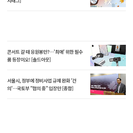
시태그]
콘서트 갈 때 응원봉만?⋯'최애' 위한 필수
품 등장이오! [솔드아웃]
서울시, 정부에 정비사업 규제 완화 '건
의'⋯국토부 "협의 중" 입장만 [종합]