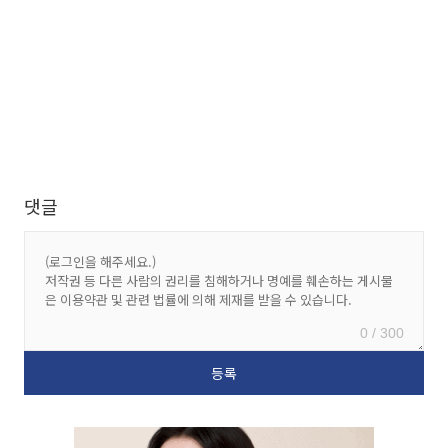
댓글
0 / 300