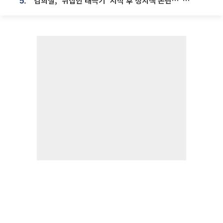
김희철, '뒤집힌 태극기' 지적 후 정치색 논란…"좌우 떠나 우리나라 국기"
5.