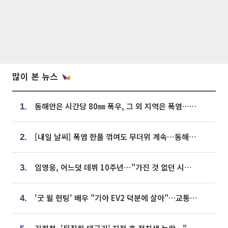
많이 본 뉴스
동해안은 시간당 80㎜ 폭우, 그 외 지역은 폭염…‘극과 극 날씨’
1.
[내일 날씨] 폭염 한풀 꺾여도 무더위 계속⋯동해안 이틀 연속 비
2.
임영웅, 어느덧 데뷔 10주년⋯"가진 것 없던 시절, 내 앞엔 20명의 팬뿐"
3.
'굿 윌 헌팅' 배우 "기아 EV2 덕분에 살아"…교통사고 후 안전성 극찬
4.