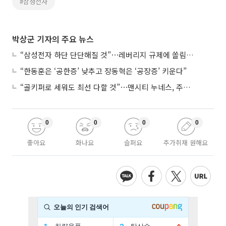
#삼성전자
박상군 기자의 주요 뉴스
“삼성전자 하단 단단해질 것”⋯레버리지 규제에 쏠림 완화
“한동훈은 ‘공한증’ 낮추고 장동혁은 ‘공장증’ 키운다”
“골키퍼로 세워도 최선 다할 것”⋯맨시티 누네스, 주전 경쟁 각오
0
0
0
0
좋아요
화나요
슬퍼요
추가취재 원해요