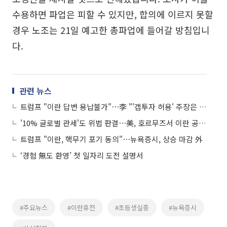
수용하면 파업은 피할 수 있지만, 합의에 이르지 못할
경우 노조는 21일 예고한 총파업에 들어갈 방침입니
다.
관련 뉴스
트럼프 "이란 답변 용납불가"⋯李 "'갭투자 허용' 주장은 억까" 外
'10% 글로벌 관세'도 위법 판결⋯美, 호르무즈서 이란 공습 外
트럼프 "이란, 핵무기 포기 동의"⋯뉴욕증시, 상승 마감 外
‘경험 無도 환영’ 첫 일자리 도전 설명서
#주요뉴스
#이란휴전
#초등생실종
#뉴욕증시