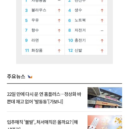
주요뉴스
22일 만에 다시 문 연 홈플러스…정상화 바
쁜데 재고 없어 ‘발동동’[가보니]
입추매직 '불발', 처서매직은 올까요? [해