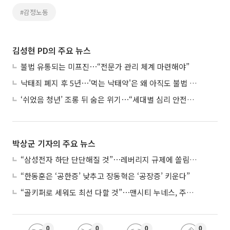
#감정노동
김성현 PD의 주요 뉴스
불법 유통되는 미프진⋯“전문가 관리 체계 마련해야”
낙태죄 폐지 후 5년⋯'먹는 낙태약'은 왜 아직도 불법 유통되나
‘쉬었음 청년’ 조롱 뒤 숨은 위기⋯“세대별 심리 안전망 시급”
박상군 기자의 주요 뉴스
“삼성전자 하단 단단해질 것”⋯레버리지 규제에 쏠림 완화
“한동훈은 ‘공한증’ 낮추고 장동혁은 ‘공장증’ 키운다”
“골키퍼로 세워도 최선 다할 것”⋯맨시티 누네스, 주전 경쟁 각오
0
0
0
0