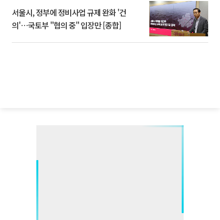
서울시, 정부에 정비사업 규제 완화 '건
의'⋯국토부 "협의 중" 입장만 [종합]