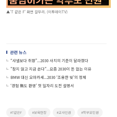
▲'T 같은 F' 화면 갈무리. (이투데이TV)
관련 뉴스
“샤넬보다 취향”...2030 사치의 기준이 달라졌다
"참지 않고 지금 쓴다"...요즘 2030이 돈 없는 이유
BMW 대신 오마카세...2030 ‘조용한 빚’의 정체
‘경험 無도 환영’ 첫 일자리 도전 설명서
#T같은F
#보육현장
#교사인권
#학부모민원