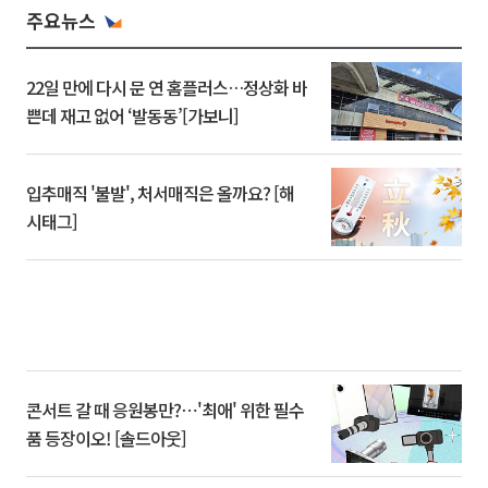
주요뉴스
22일 만에 다시 문 연 홈플러스…정상화 바
쁜데 재고 없어 ‘발동동’[가보니]
입추매직 '불발', 처서매직은 올까요? [해
시태그]
콘서트 갈 때 응원봉만?⋯'최애' 위한 필수
품 등장이오! [솔드아웃]