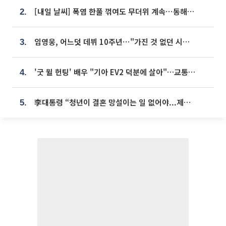
[내일 날씨] 폭염 한풀 꺾여도 무더위 계속⋯동해안 이틀 연속 비
2.
임영웅, 어느덧 데뷔 10주년⋯"가진 것 없던 시절, 내 앞엔 20명의 팬뿐"
3.
'굿 윌 헌팅' 배우 "기아 EV2 덕분에 살아"…교통사고 후 안전성 극찬
4.
李대통령 “청년이 결혼 망설이는 일 없어야...제도상 불이익 조사”
5.