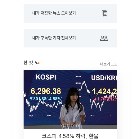
내가 저장한 뉴스 모아보기
내가 구독한 기자 전체보기
한 컷
코스피 4.58% 하락, 환율