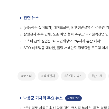
관련 뉴스
[급등락주 짚어보기] 에이프로젠, 퇴행성관절염 신약 승인 기
삼성전자 주주 단체, 노조 파업 철회 촉구…“국가전략산업 인
코스피 급락 원인은 ‘AI 국민배당’?..."투자자 혼란 커져"
STO 하위법규 예상안, 풀링·거래한도·정형증권 로드맵 제시
#코스피
#삼성전자
#SK하이닉스
#반도체
박상군 기자의 주요 뉴스
자세히보기
“골키퍼로 세워도 최선 다할 것”⋯맨시티 누네스, 주전 경쟁 