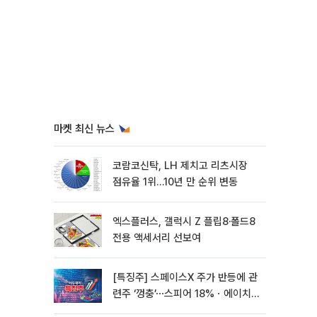
마켓 최신 뉴스
코람코신탁, LH 제치고 리츠시장
점유율 1위…10년 만 순위 변동
엑스플러스, 갤럭시 Z 플립8·폴드8
전용 액세서리 선보여
[특징주] 스페이스X 주가 반등에 관
련주 ‘껑충’⋯스피어 18%ㆍ에이치
브이엠 12%↑