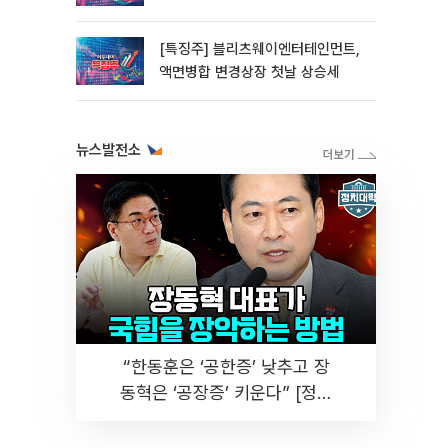
홀딩스 14%대 급등
[특징주] 블리츠웨이엔터테인먼트,
액면병합 변경상장 첫날 상승세
뉴스발전소
“한동훈은 ‘공한증’ 낮추고 장
동혁은 ‘공장증’ 키운다” [정치
대학]