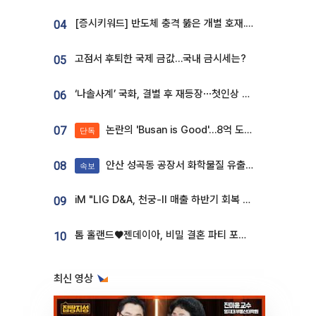
[증시키워드] 반도체 충격 뚫은 개별 호재...포스코퓨처엠·에코프로·한화솔루션 '눈길'
04
고점서 후퇴한 국제 금값…국내 금시세는?
05
‘나솔사계’ 국화, 결별 후 재등장⋯첫인상 투표 휩쓸고 ‘인기녀’ 등극
06
논란의 'Busan is Good'…8억 도시브랜드, 용산 대통령실 CI 업체가 수행
07
단독
안산 성곡동 공장서 화학물질 유출 사고 발생
08
속보
iM "LIG D&A, 천궁-II 매출 하반기 회복 전망…방산 톱픽 유지"
09
톰 홀랜드♥젠데이아, 비밀 결혼 파티 포착⋯호텔 대관비만 9억
10
최신 영상