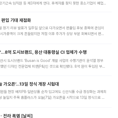
장기근속 임직원 등 제3자에게 연다. 후계자를 찾지 못한 중소기업이 폐업
해 기술과 일자리를 남기도록 하겠다는 취지다. 다만 세금 감면만으로 거래를
에 편입 기대 재점화
월 정기 리뷰 발표가 일주일 앞으로 다가오면서 편출입 후보 종목에 관심이
 시가총액이 크게 흔들렸지만 저점 이후 주가가 상당 부분 회복되면서 편입
다시 부각되고 있다. 7일 금융투자업계에 따르면 MSCI는 한국시간으로 오는
od'…8억 도시브랜드, 용산 대통령실 CI 업체가 수행
시 도시브랜드 ‘Busan is Good’ 개발 사업의 수행기관이 윤석열 정부
여했던 디자인 전문업체 피앤(P&)인 것으로 확인됐다. 8억 원이 투입된 부산
 부족과 디자인 정체성 논란에 휩싸였던 만큼, 사업 선정 과정과 결과물에
 가오픈’...13일 정식 개장 시험대
.직원들 현장 배치PB·일반상품 순차 입고에도 신선식품 수급 정상화는 과제최
 높일지 주목 홈플러스가 오늘(7일) 가오픈을 시작으로 13일 정식으로 재
직원들이 현장 배치되고, PB 상품과 함께 일반 상품 납품도 순차적으로 진행
ㆍ전라 폭염 [날씨]