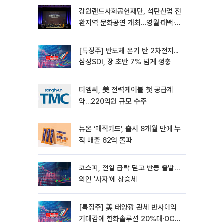
강원랜드사회공헌재단, 석탄산업 전
환지역 문화공연 개최…영월·태백·삼
척서 3회
[특징주] 반도체 온기 탄 2차전지...
삼성SDI, 장 초반 7% 넘게 껑충
티엠씨, 美 전력케이블 첫 공급계
약…220억원 규모 수주
뉴온 ‘매직키드’, 출시 8개월 만에 누
적 매출 62억 돌파
코스피, 전일 급락 딛고 반등 출발…
외인 '사자'에 상승세
[특징주] 美 태양광 관세 반사이익
기대감에 한화솔루션 20%대·OCI