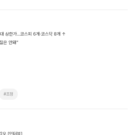
대 상한가…코스피 6개·코스닥 8개 ↑
질은 안돼”
#조정
각오 [인터뷰]