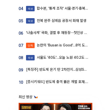
합수본, '통계 조작' 서울·경기·충북 선관위 등 추가 압수수색
04
속보
전북 완주 삼례읍 공장서 화재 발생
05
속보
‘나솔사계’ 국화, 결별 후 재등장⋯첫인상 투표 휩쓸고 ‘인기녀’ 등극
06
논란의 'Busan is Good'…8억 도시브랜드, 용산 대통령실 CI 업체가 수행
07
단독
서울도 '40도'…오늘 노원 40.2도 기록
08
속보
[특징주] 반도체 온기 탄 2차전지...삼성SDI, 장 초반 7% 넘게 껑충
09
[증시키워드] 반도체 충격 뚫은 개별 호재...포스코퓨처엠·에코프로·한화솔루션 '눈길'
10
최신 영상