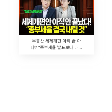
부동산 세제개편 아직 끝 아
냐? "종부세율 발표보다 내릴
것" 장기거주·양도세 전망 I 집
땅지성 I 김인만, 진미윤