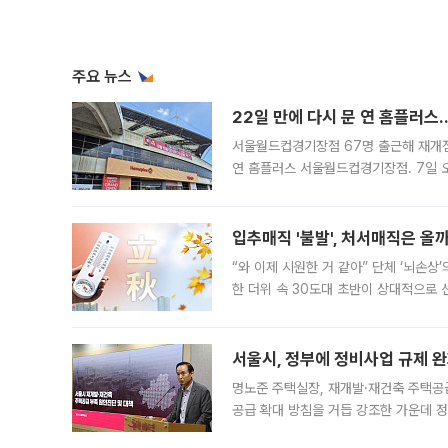
주요 뉴스
22일 만에 다시 문 연 홈플러스
서울월드컵경기장점 67명 출근해 재개점 
연 홈플러스 서울월드컵경기장점. 7일 
우유, 과일 같은 신선식품이 차근차근 자
입추매직 '불발', 처서매직은 올
“와 이제 시원한 거 같아” 단체 ‘뇌손상
한 더위 속 30도대 초반이 상대적으로
지역에 있었습니다. 7월 말에는 서풍과
서울시, 정부에 정비사업 규제 완화
명노준 주택실장, 재개발·재건축 주택공
공급 확대 방침을 거듭 강조한 가운데 정
면 반박하고 나섰다. 명노준 서울시 주택