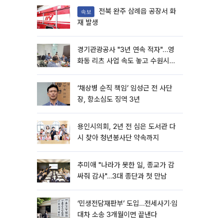
전북 완주 삼례읍 공장서 화
속보
재 발생
경기관광공사 "3년 연속 적자"…영
화동 리츠 사업 속도 놓고 수원시와
이견
‘채상병 순직 책임’ 임성근 전 사단
장, 항소심도 징역 3년
용인시의회, 2년 전 심은 도서관 다
시 찾아 청년봉사단 약속까지
추미애 "나라가 못한 일, 종교가 감
싸줘 감사"…3대 종단과 첫 만남
‘민생전담재판부’ 도입…전세사기·임
대차 소송 3개월이면 끝낸다