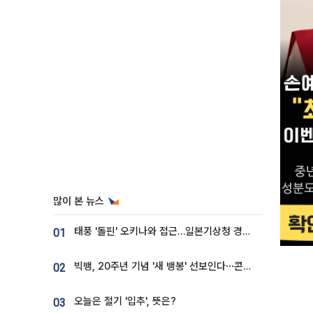
많이 본 뉴스
태풍 '돌핀' 오키나와 접근…일본기상청 경로 업데이트
01
빅뱅, 20주년 기념 '새 뱅봉' 선보인다⋯콘서트 앞두고 팝업 개최
02
오늘은 절기 '입추', 뜻은?
03