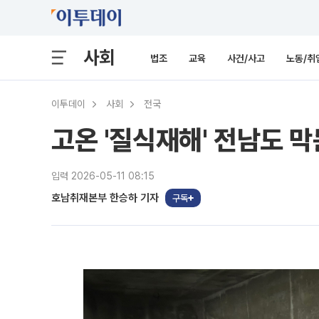
사회
법조
교육
사건/사고
노동/취
이투데이
사회
전국
고온 '질식재해' 전남도 
입력 2026-05-11 08:15
호남취재본부 한승하 기자
구독