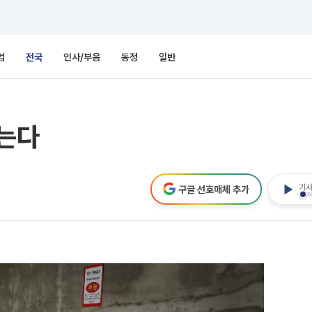
업
전국
인사/부음
동정
일반
막는다
기사
구글 선호매체 추가