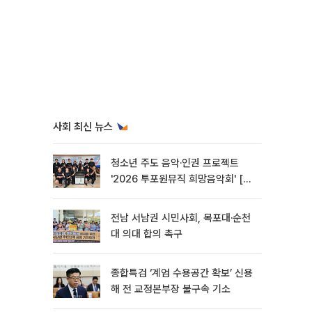
사회 최신 뉴스
청소년 주도 음악·인권 프로젝트
'2026 투포원뮤직 희망음악회' [포
토]
전남 서남권 시민사회, 목포대·순천
대 의대 합의 촉구
종합특검 ‘계엄 수용공간 확보’ 신용
해 전 교정본부장 불구속 기소