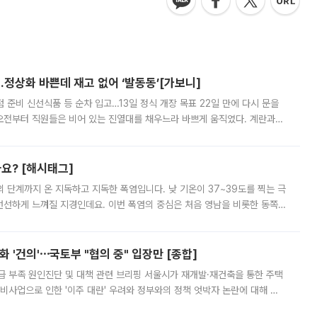
…정상화 바쁜데 재고 없어 ‘발동동’[가보니]
준비 신선식품 등 순차 입고…13일 정식 개장 목표 22일 만에 다시 문을
오전부터 직원들은 비어 있는 진열대를 채우느라 바쁘게 움직였다. 계란과
리를 잡기 시작했지만, 매장 곳곳엔 여전히 텅 빈 매대가 먼저 눈에 들어왔
까요? [해시태그]
’의 단계까지 온 지독하고 지독한 폭염입니다. 낮 기온이 37~39도를 찍는 극
 선선하게 느껴질 지경인데요. 이번 폭염의 중심은 처음 영남을 비롯한 동쪽
 북서풍이 산맥을 넘어 영남 쪽으로 내려오면서 뜨겁고 건조해졌는데요.
 '건의'⋯국토부 "협의 중" 입장만 [종합]
급 부족 원인진단 및 대책 관련 브리핑 서울시가 재개발·재건축을 통한 주택
비사업으로 인한 '이주 대란' 우려와 정부와의 정책 엇박자 논란에 대해 정
실장은 2031년까지 31만 가구 착공 목표에 차질이 없다는 입장이나,