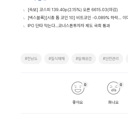
[속보] 코스피 139.40p(2.15%) 오른 6615.03(마감)
[넥스블록][시총 톱 코인 10] 비트코인 -0.089% 하락... 이
IPO 단타 막는다…코너스톤투자자 제도 국회 통과
#전남도
#질식재해
#밀폐공간
#안전관리
0
0
좋아요
화나요