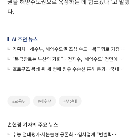
권을 해양수도권으로 육성하는 데 힘쓰겠다”고 말했
다.
AI 추천 뉴스
기획처ㆍ해수부, 해양수도권 조성 속도…북극항로 거점 전략 본격화
"북극항로는 부산의 기회"…전재수, '해양수도' 전면에 걸고 정책 승부수
호르무즈 봉쇄 뒤 세 번째 원유 수송선 홍해 통과…국내로 운송 중
#교육부
#해수부
#부산대
손현경 기자의 주요 뉴스
수능 절대평가·서논술형 공론화⋯입시업계 “변별력·사교육 대책 먼저”