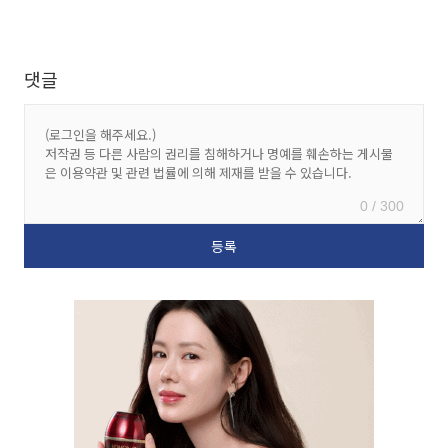
댓글
0 / 300