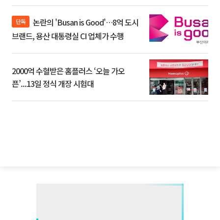
논란의 'Busan is Good'…8억 도시
단독
브랜드, 용산 대통령실 CI 업체가 수행
2000억 수혈받은 홈플러스 ‘오늘 가오
픈’...13일 정식 개장 시험대