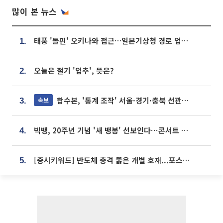
많이 본 뉴스
태풍 '돌핀' 오키나와 접근…일본기상청 경로 업데이트
1.
오늘은 절기 '입추', 뜻은?
2.
합수본, '통계 조작' 서울·경기·충북 선관위 등 추가 압수수색
속보
3.
빅뱅, 20주년 기념 '새 뱅봉' 선보인다⋯콘서트 앞두고 팝업 개최
4.
[증시키워드] 반도체 충격 뚫은 개별 호재...포스코퓨처엠·에코프로·한화솔루션 '눈길'
5.