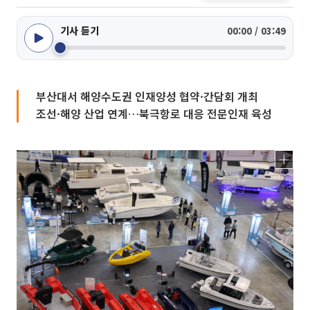
기사 듣기
00:00 / 03:49
부산대서 해양수도권 인재양성 협약·간담회 개최
조선·해양 산업 연계…북극항로 대응 전문인재 육성