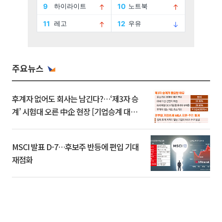
주요뉴스
후계자 없어도 회사는 남긴다?…‘제3자 승
계’ 시험대 오른 中企 현장 [기업승계 대전
환]
MSCI 발표 D-7…후보주 반등에 편입 기대
재점화