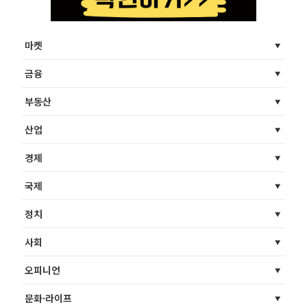
마켓
금융
부동산
산업
경제
국제
정치
사회
오피니언
문화·라이프