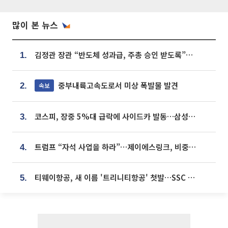
많이 본 뉴스
김정관 장관 “반도체 성과급, 주총 승인 받도록”…상법·자본시장법 개정 시사
1.
중부내륙고속도로서 미상 폭발물 발견
속보
2.
코스피, 장중 5%대 급락에 사이드카 발동…삼성·SK 동반 폭락
3.
트럼프 “자석 사업을 하라”…제이에스링크, 비중국 영구자석 공급망 구축 속도
4.
티웨이항공, 새 이름 '트리니티항공' 첫발…SSC 전략 본격화
5.