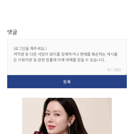
댓글
0 / 300