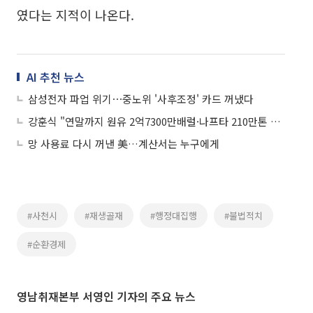
였다는 지적이 나온다.
AI 추천 뉴스
삼성전자 파업 위기⋯중노위 '사후조정' 카드 꺼냈다
강훈식 "연말까지 원유 2억7300만배럴·나프타 210만톤 도입"
망 사용료 다시 꺼낸 美…계산서는 누구에게
#사천시
#재생골재
#행정대집행
#불법적치
#순환경제
영남취재본부 서영인 기자의 주요 뉴스