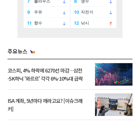
주요뉴스
코스피, 4% 하락에 6270선 마감…삼전
·SK하닉 '와르르' 각각 6%·10%대 급락
ISA 계좌, 5년마다 깨라고요? [이슈크래
커]