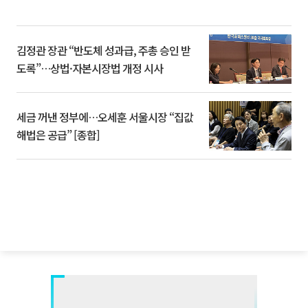
김정관 장관 “반도체 성과급, 주총 승인 받
도록”…상법·자본시장법 개정 시사
세금 꺼낸 정부에…오세훈 서울시장 “집값
해법은 공급” [종합]