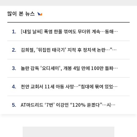
많이 본 뉴스
[내일 날씨] 폭염 한풀 꺾여도 무더위 계속⋯동해안 이틀 연속 비
1.
김희철, '뒤집힌 태극기' 지적 후 정치색 논란…"좌우 떠나 우리나라 국기"
2.
놀란 감독 '오디세이', 개봉 4일 만에 100만 돌파⋯'왕사남' 보다 빠르다
3.
천안 교회서 11세 아동 사망…“침대에 묶여 있었다” 진술 확보
4.
AT마드리드 ‘7번’ 이강인 “120% 쏟겠다”⋯시메오네 감독 “필요한 선수”
5.