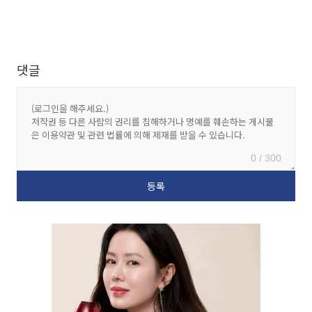
댓글
0 / 300