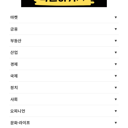
마켓
금융
부동산
산업
경제
국제
정치
사회
오피니언
문화·라이프