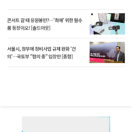
콘서트 갈 때 응원봉만?⋯'최애' 위한 필수
품 등장이오! [솔드아웃]
서울시, 정부에 정비사업 규제 완화 '건
의'⋯국토부 "협의 중" 입장만 [종합]