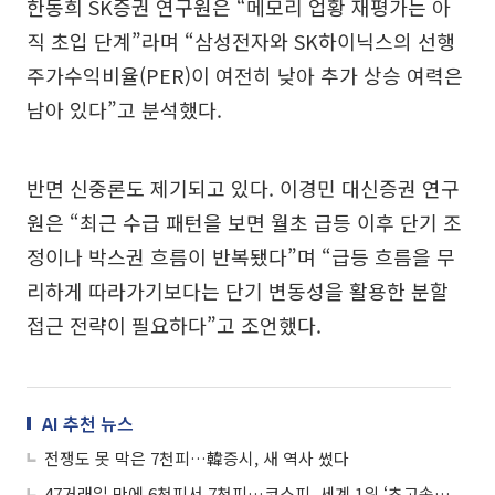
한동희 SK증권 연구원은 “메모리 업황 재평가는 아
직 초입 단계”라며 “삼성전자와 SK하이닉스의 선행
주가수익비율(PER)이 여전히 낮아 추가 상승 여력은
남아 있다”고 분석했다.
반면 신중론도 제기되고 있다. 이경민 대신증권 연구
원은 “최근 수급 패턴을 보면 월초 급등 이후 단기 조
정이나 박스권 흐름이 반복됐다”며 “급등 흐름을 무
리하게 따라가기보다는 단기 변동성을 활용한 분할
접근 전략이 필요하다”고 조언했다.
AI 추천 뉴스
전쟁도 못 막은 7천피…韓증시, 새 역사 썼다
47거래일 만에 6천피서 7천피…코스피, 세계 1위 ‘초고속 랠리’