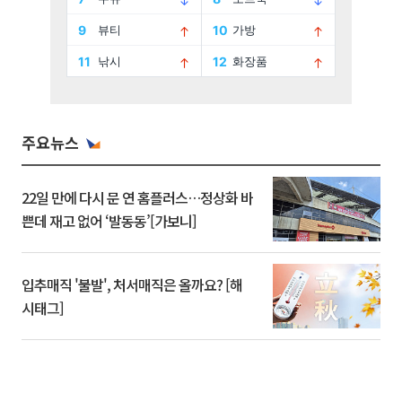
주요뉴스
22일 만에 다시 문 연 홈플러스…정상화 바
쁜데 재고 없어 ‘발동동’[가보니]
입추매직 '불발', 처서매직은 올까요? [해
시태그]