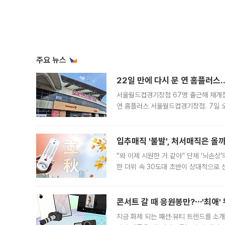
주요 뉴스
22일 만에 다시 문 연 홈플러스
서울월드컵경기장점 67명 출근해 재개점 
연 홈플러스 서울월드컵경기장점. 7일 
우유, 과일 같은 신선식품이 차근차근 자
입추매직 '불발', 처서매직은 올
“와 이제 시원한 거 같아” 단체 ‘뇌손상
한 더위 속 30도대 초반이 상대적으로
지역에 있었습니다. 7월 말에는 서풍과
콘서트 갈 때 응원봉만?⋯'최애'
지금 화제 되는 패션·뷰티 트렌드를 소개