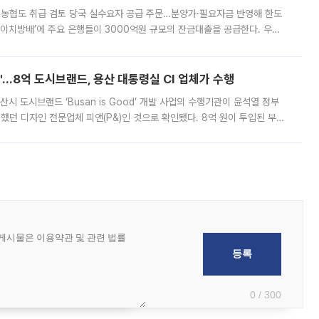
리·농협도 취급 검토 당국 실수요자 공급 주문…분양가·필요자금 반영해 한도
에이치방배’에 주요 은행들이 3000억원 규모의 잔금대출을 공급한다. 우리
하고 있어 향후 공급 규모가 늘어날 전망이다. 7일 금융권에 따르면 KB국
od'…8억 도시브랜드, 용산 대통령실 CI 업체가 수행
시 도시브랜드 ‘Busan is Good’ 개발 사업의 수행기관이 윤석열 정부
여했던 디자인 전문업체 피앤(P&)인 것으로 확인됐다. 8억 원이 투입된 부산
 부족과 디자인 정체성 논란에 휩싸였던 만큼, 사업 선정 과정과 결과물에
0 / 300