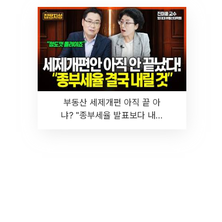
부동산 세제개편 아직 끝 아
냐? "종부세율 발표보다 내릴
것" 장기거주·양도세 전망 I 집
땅지성 I 김인만, 진미윤