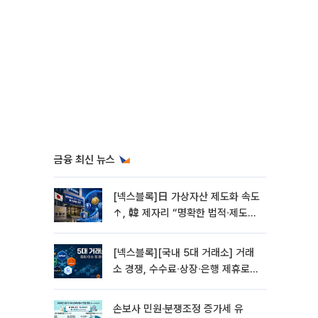
금융 최신 뉴스
[넥스블록]日 가상자산 제도화 속도
↑, 韓 제자리 “명확한 법적∙제도적
기반 마련 시급”
[넥스블록][국내 5대 거래소] 거래
소 경쟁, 수수료∙상장∙은행 제휴로
옮겨 붙었다
손보사 민원·분쟁조정 증가세 유