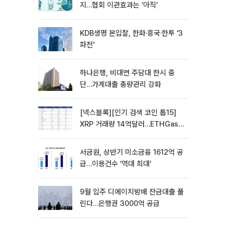
지…협회 이관효과는 ‘아직’
KDB생명 본입찰, 한화·흥국·한투 '3
파전'
하나은행, 비대면 주담대 한시 중
단…가계대출 총량관리 강화
[넥스블록][인기 검색 코인 톱15]
XRP 거래량 14억달러…ETHGas
급등·Bless 급락…고변동 알트 부각
서금원, 상반기 미소금융 1612억 공
급…이용건수 ‘역대 최대’
9월 입주 디에이치방배 잔금대출 풀
린다…은행권 3000억 공급