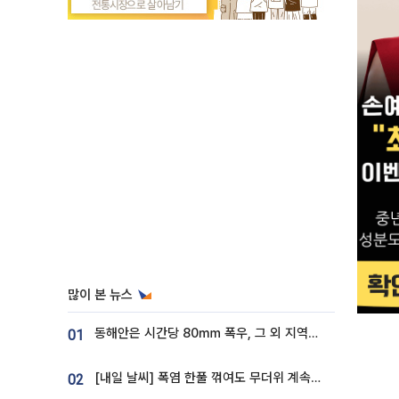
많이 본 뉴스
동해안은 시간당 80㎜ 폭우, 그 외 지역은 폭염…‘극과 극 날씨’
01
[내일 날씨] 폭염 한풀 꺾여도 무더위 계속⋯동해안 이틀 연속 비
02