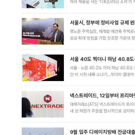
따라 제품을 사는 '디토(Ditto) 소비
어디일까요? 아이돌 콘서트 시작을 기다
서울시, 정부에 정비사업 규제 완화
명노준 주택실장, 재개발·재건축 주택공
공급 확대 방침을 거듭 강조한 가운데 정
면 반박하고 나섰다. 명노준 서울시 주택
서울 40도 찍더니 하남 40.8도
서울ㆍ노원 40.2도 이어 하남 40.8도
안 비 시작·내륙 소나기…무더위·열대야 
에서도 40도를 웃도는 기온이 관측됐다
의 극심한
넥스트레이드, 12일부터 프리마
대체거래소(ATS) 넥스트레이드가 프리
내 상·하한가 주문을 한시적으로 금지하
가 체결 사례와 관련해 설명자료를 내고
9월 입주 디에이치방배 잔금대출