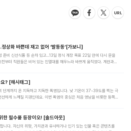
…정상화 바쁜데 재고 없어 ‘발동동’[가보니]
준비 신선식품 등 순차 입고…13일 정식 개장 목표 22일 만에 다시 문을
오전부터 직원들은 비어 있는 진열대를 채우느라 바쁘게 움직였다. 계란과
리를 잡기 시작했지만, 매장 곳곳엔 여전히 텅 빈 매대가 먼저 눈에 들어왔
까요? [해시태그]
’의 단계까지 온 지독하고 지독한 폭염입니다. 낮 기온이 37~39도를 찍는 극
 선선하게 느껴질 지경인데요. 이번 폭염의 중심은 처음 영남을 비롯한 동쪽
 북서풍이 산맥을 넘어 영남 쪽으로 내려오면서 뜨겁고 건조해졌는데요.
 위한 필수품 등장이오! [솔드아웃]
합니다. 자신의 취향, 가치관과 유사하거나 인기 있는 인물 혹은 콘텐츠를