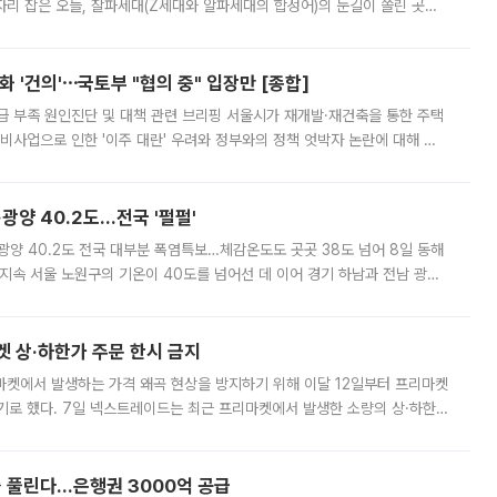
'가 자리 잡은 오늘, 잘파세대(Z세대와 알파세대의 합성어)의 눈길이 쏠린 곳은
리는 공연장. 응원봉만큼이나 눈에 띄는 게 있습니다. 공연이 시작되기
 '건의'⋯국토부 "협의 중" 입장만 [종합]
급 부족 원인진단 및 대책 관련 브리핑 서울시가 재개발·재건축을 통한 주택
비사업으로 인한 '이주 대란' 우려와 정부와의 정책 엇박자 논란에 대해 정
실장은 2031년까지 31만 가구 착공 목표에 차질이 없다는 입장이나,
·광양 40.2도…전국 '펄펄'
·광양 40.2도 전국 대부분 폭염특보…체감온도도 곳곳 38도 넘어 8일 동해
지속 서울 노원구의 기온이 40도를 넘어선 데 이어 경기 하남과 전남 광양
. 전국 대부분 지역에 폭염특보가 내려진 가운데 곳곳에서 39~40도 안팎
켓 상·하한가 주문 한시 금지
마켓에서 발생하는 가격 왜곡 현상을 방지하기 위해 이달 12일부터 프리마켓
기로 했다. 7일 넥스트레이드는 최근 프리마켓에서 발생한 소량의 상·하한
, 주문 오류로 인한 가격 급등락을 최소화하기 위한 비상 대응방안을 발표
 풀린다…은행권 3000억 공급