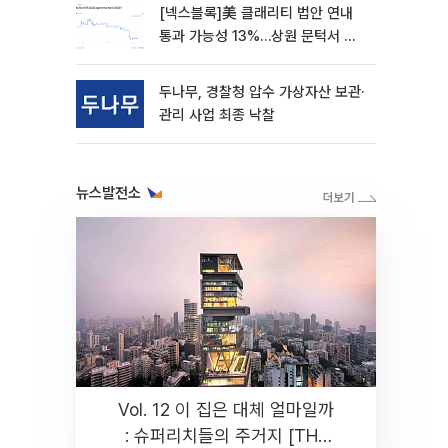
[넥스블록]美 클래리티 법안 연내
통과 가능성 13%…상원 문턱서 제
동
두나무, 경찰청 압수 가상자산 보관·
관리 사업 최종 낙찰
뉴스발전소
Vol. 12 이 집은 대체 얼마일까
: 슈퍼리치들의 주거지 [THE