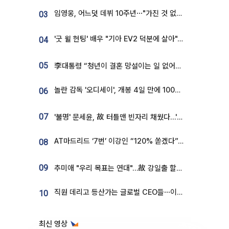
임영웅, 어느덧 데뷔 10주년⋯"가진 것 없던 시절, 내 앞엔 20명의 팬뿐"
03
'굿 윌 헌팅' 배우 "기아 EV2 덕분에 살아"…교통사고 후 안전성 극찬
04
05
李대통령 “청년이 결혼 망설이는 일 없어야...제도상 불이익 조사”
놀란 감독 '오디세이', 개봉 4일 만에 100만 돌파⋯'왕사남' 보다 빠르다
06
07
'불명' 문세윤, 故 터틀맨 빈자리 채웠다…'거북이' 눈물의 최종 우승
AT마드리드 ‘7번’ 이강인 “120% 쏟겠다”⋯시메오네 감독 “필요한 선수”
08
09
추미애 "우리 목표는 연대"…故 강일출 할머니 흉상 제막
직원 데리고 등산가는 글로벌 CEO들⋯이유 있었네
10
최신 영상