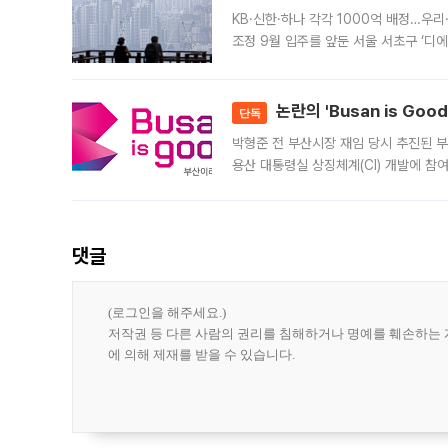
KB·신한·하나 각각 1000억 배정…우
조정 9월 입주를 앞둔 서울 서초구 ‘디
은행과 NH농협은행도 대출 취급을 검토
민은행
논란의 'Busan is Go
단독
박형준 전 부산시장 재임 당시 추진된 부산
용산 대통령실 상징체계(CI) 개발에 참
도시브랜드 사업이 공개 이후 시민 공감
댓글