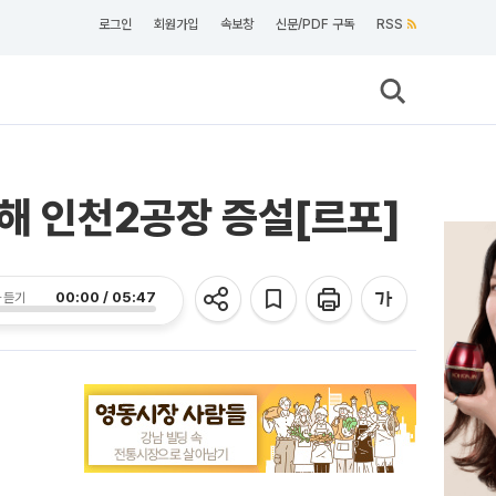
로그인
회원가입
속보창
신문/PDF 구독
RSS
자해 인천2공장 증설[르포]
00:00 / 05:47
 듣기