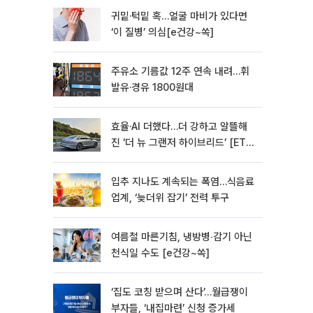
귀밑·턱밑 혹…얼굴 마비가 있다면
‘이 질병’ 의심[e건강~쏙]
주유소 기름값 12주 연속 내려…휘
발유·경유 1800원대
효율·AI 더했다…더 강하고 알뜰해
진 ‘더 뉴 그랜저 하이브리드’ [ET의
모빌리티]
입추 지나도 계속되는 폭염…식음료
업계, ‘늦더위 잡기’ 전력 투구
여름철 마른기침, 냉방병‧감기 아닌
천식일 수도 [e건강~쏙]
‘집도 코칭 받으며 산다’…월급쟁이
부자들, ‘내집마련’ 신청 증가세