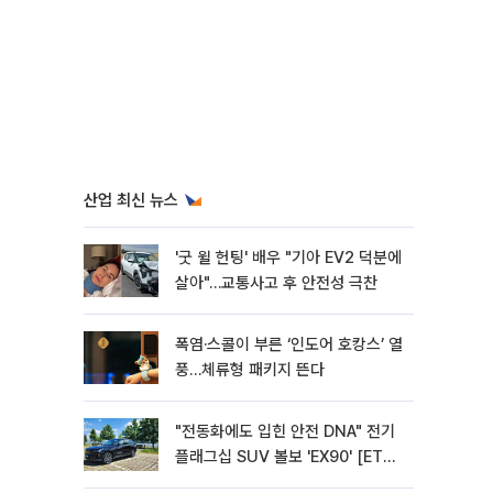
산업 최신 뉴스
'굿 윌 헌팅' 배우 "기아 EV2 덕분에
살아"…교통사고 후 안전성 극찬
폭염·스콜이 부른 ‘인도어 호캉스’ 열
풍…체류형 패키지 뜬다
"전동화에도 입힌 안전 DNA" 전기
플래그십 SUV 볼보 'EX90' [ET의
모빌리티]