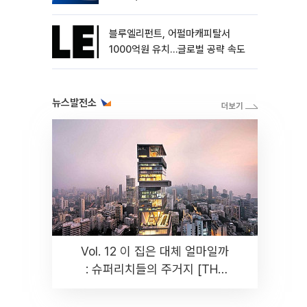
블루엘리펀트, 어펄마캐피탈서
1000억원 유치…글로벌 공략 속도
뉴스발전소
Vol. 12 이 집은 대체 얼마일까
: 슈퍼리치들의 주거지 [THE
RARE]