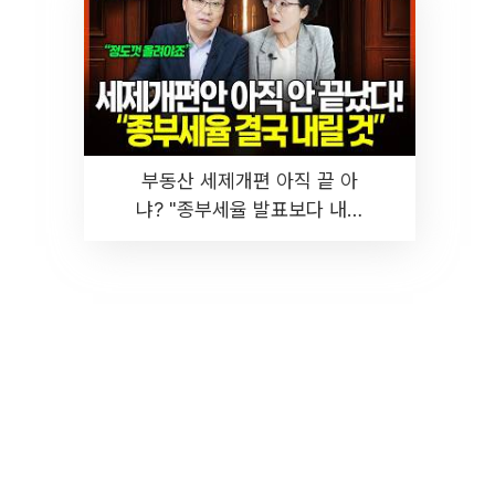
부동산 세제개편 아직 끝 아
냐? "종부세율 발표보다 내릴
것" 장기거주·양도세 전망 I 집
땅지성 I 김인만, 진미윤