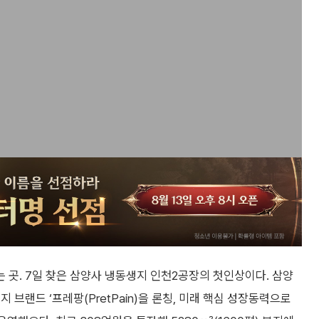
곳. 7일 찾은 삼양사 냉동생지 인천2공장의 첫인상이다. 삼양
브랜드 ‘프레팡(PretPain)을 론칭, 미래 핵심 성장동력으로