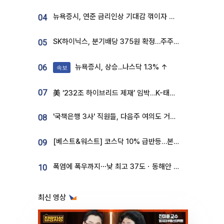
뉴욕증시, 연준 금리인상 기대감 꺾이자 상승...S&P500 사상 최고치 [종합]
04
SK하이닉스, 분기배당 375원 확정…주주환원책 9월로 앞당겨 발표
05
뉴욕증시, 상승...나스닥 1.3% ↑
06
속보
07
美 ‘232조 하이브리드 제재’ 임박…K-태양광, 불확실성 털고 날개 다나
'국책은행 3사' 직원들, 다음주 여의도 거리 나서는 까닭은
08
[베스트&워스트] 코스닥 10% 급반등…본느, 최대주주 변경 기대에 270% 폭등
09
폭염에 폭우까지⋯낮 최고 37도ㆍ동해안 강한 비 [날씨]
10
최신 영상