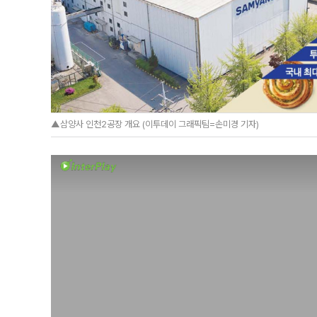
▲삼양사 인천2공장 개요 (이투데이 그래픽팀=손미경 기자)