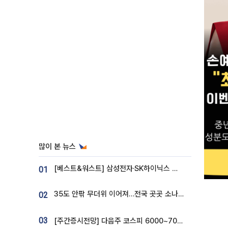
많이 본 뉴스
[베스트&워스트] 삼성전자·SK하이닉스 밀린 한 주…상상인증권은 85% 급등
01
35도 안팎 무더위 이어져…전국 곳곳 소나기 [오늘 날씨]
02
03
[주간증시전망] 다음주 코스피 6000~7000⋯“外人 수급은 정책이 변수”