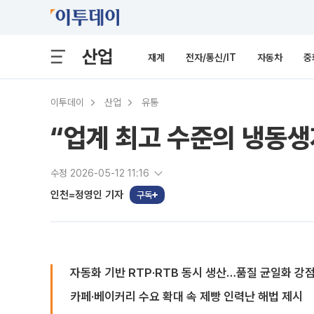
산업
재계
전자/통신/IT
자동차
중
이투데이
산업
유통
“업계 최고 수준의 냉동생
수정 2026-05-12 11:16
인천=정영인 기자
구독
자동화 기반 RTP·RTB 동시 생산…품질 균일화 강
카페·베이커리 수요 확대 속 제빵 인력난 해법 제시