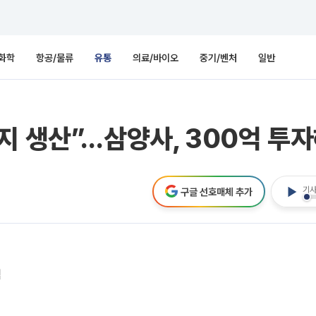
화학
항공/물류
유통
의료/바이오
중기/벤처
일반
지 생산”…삼양사, 300억 투
기사
구글 선호매체 추가
점