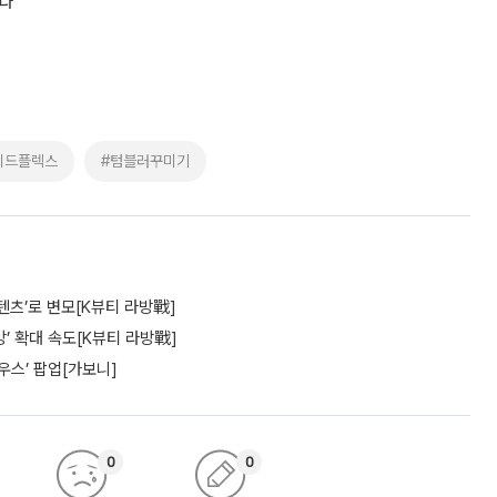
힌다
이드플렉스
#텀블러꾸미기
텐츠’로 변모[K뷰티 라방戰]
’ 확대 속도[K뷰티 라방戰]
우스’ 팝업[가보니]
0
0