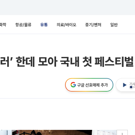
화학
항공/물류
유통
의료/바이오
중기/벤처
일반
러’ 한데 모아 국내 첫 페스티벌
기사
구글 선호매체 추가