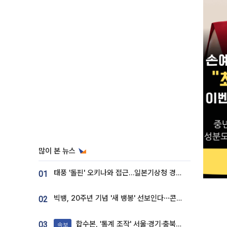
많이 본 뉴스
태풍 '돌핀' 오키나와 접근…일본기상청 경로 업데이트
01
빅뱅, 20주년 기념 '새 뱅봉' 선보인다⋯콘서트 앞두고 팝업 개최
02
합수본, '통계 조작' 서울·경기·충북 선관위 등 추가 압수수색
03
속보