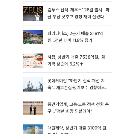
컴투스 신작 ‘제우스’ 26일 출시…과
금 부담 낮추고 경쟁 재미 살렸다
파라다이스, 2분기 매출 3181억
원…전년 대비 11.8% 증가
하림, 상반기 매출 7538억원…닭
가격 상승에 6.2%↑
롯데케미칼 "하반기 실적 개선 지
속"…재고손실·정기보수 영향에도
흑자 유지
중견기업계, 고용·노동 정책 전환 촉
구…“청년 희망 되살려야”
대원제약, 상반기 매출 3109억 원…