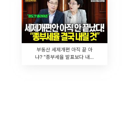
부동산 세제개편 아직 끝 아
냐? "종부세율 발표보다 내릴
것" 장기거주·양도세 전망 I 집
땅지성 I 김인만, 진미윤