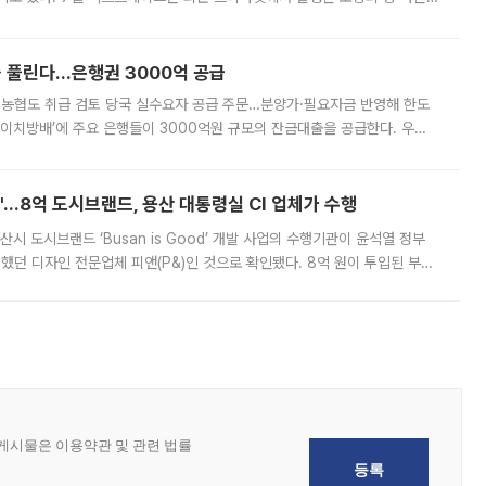
, 주문 오류로 인한 가격 급등락을 최소화하기 위한 비상 대응방안을 발표
 풀린다…은행권 3000억 공급
리·농협도 취급 검토 당국 실수요자 공급 주문…분양가·필요자금 반영해 한도
에이치방배’에 주요 은행들이 3000억원 규모의 잔금대출을 공급한다. 우리
하고 있어 향후 공급 규모가 늘어날 전망이다. 7일 금융권에 따르면 KB국
od'…8억 도시브랜드, 용산 대통령실 CI 업체가 수행
시 도시브랜드 ‘Busan is Good’ 개발 사업의 수행기관이 윤석열 정부
여했던 디자인 전문업체 피앤(P&)인 것으로 확인됐다. 8억 원이 투입된 부산
 부족과 디자인 정체성 논란에 휩싸였던 만큼, 사업 선정 과정과 결과물에