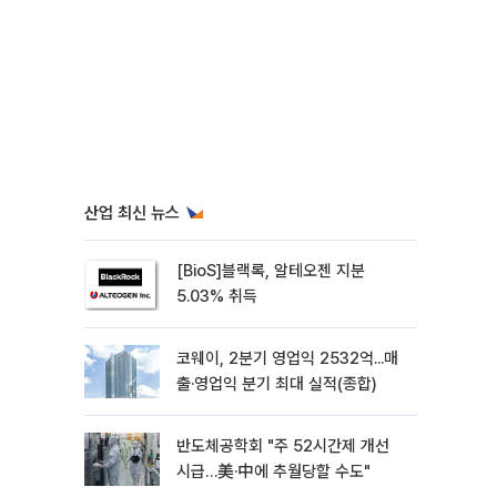
산업 최신 뉴스
[BioS]블랙록, 알테오젠 지분
5.03% 취득
코웨이, 2분기 영업익 2532억...매
출·영업익 분기 최대 실적(종합)
반도체공학회 "주 52시간제 개선
시급…美·中에 추월당할 수도"