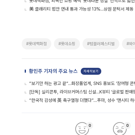
롯데백화점, 외국인 쇼핑 혜택 ‘롯데타운 잠실’ 전역으로 넓
美 클래리티 법안 연내 통과 가능성 13%…상원 문턱서 제동
#롯데백화점
#롯데쇼핑
#텀블러페스티벌
#와
황민주 기자의 주요 뉴스
자세히보기
“보기만 하는 광고 끝“…화장품업계, SNS 홍보도 ‘참여형 콘
[단독] 실리콘투, 라이브커머스팀 신설…K뷰티 ‘글로벌 판매망
“한국적 감성에 英 축구열정 더했다”...푸마, 성수 ‘맨시티 하
0
0