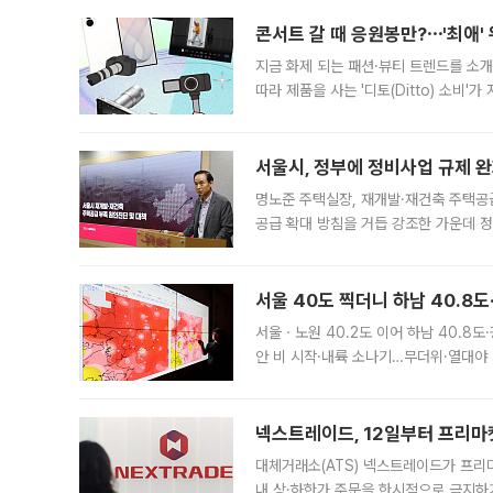
콘서트 갈 때 응원봉만?⋯'최애'
지금 화제 되는 패션·뷰티 트렌드를 소개
따라 제품을 사는 '디토(Ditto) 소비
어디일까요? 아이돌 콘서트 시작을 기다
서울시, 정부에 정비사업 규제 완화
명노준 주택실장, 재개발·재건축 주택공
공급 확대 방침을 거듭 강조한 가운데 정
면 반박하고 나섰다. 명노준 서울시 주택
서울 40도 찍더니 하남 40.8도
서울ㆍ노원 40.2도 이어 하남 40.8도
안 비 시작·내륙 소나기…무더위·열대야 
에서도 40도를 웃도는 기온이 관측됐다
의 극심한
넥스트레이드, 12일부터 프리마
대체거래소(ATS) 넥스트레이드가 프리
내 상·하한가 주문을 한시적으로 금지하