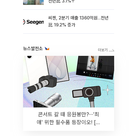
전년比 3.1%↑
씨젠, 2분기 매출 1360억원…전년
比 19.2% 증가
뉴스발전소
콘서트 갈 때 응원봉만?⋯'최
애' 위한 필수품 등장이오! [솔
드아웃]