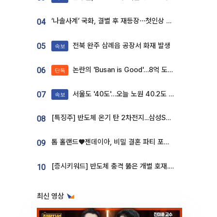
‘나솔사계’ 국화, 결별 후 재등장⋯첫인상 투표 휩쓸고 ‘인기녀’ 등극
04
전북 완주 삼례읍 공장서 화재 발생
05
속보
논란의 'Busan is Good'…8억 도시브랜드, 용산 대통령실 CI 업체가 수행
06
단독
서울도 '40도'…오늘 노원 40.2도 기록
07
속보
[특징주] 반도체 온기 탄 2차전지...삼성SDI, 장 초반 7% 넘게 껑충
08
톰 홀랜드♥젠데이아, 비밀 결혼 파티 포착⋯호텔 대관비만 9억
09
[증시키워드] 반도체 충격 뚫은 개별 호재...포스코퓨처엠·에코프로·한화솔루션 '눈길'
10
최신 영상