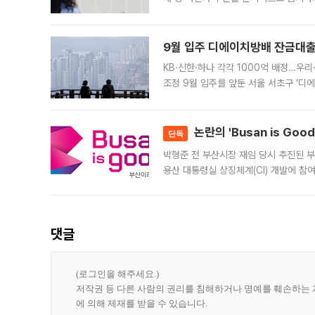
가 체결 사례와 관련해 설명자료를 내고
9월 입주 디에이치방배 잔금대출
KB·신한·하나 각각 1000억 배정…우
조정 9월 입주를 앞둔 서울 서초구 ‘디
은행과 NH농협은행도 대출 취급을 검토
민은행
논란의 'Busan is Go
단독
박형준 전 부산시장 재임 당시 추진된 부산
용산 대통령실 상징체계(CI) 개발에 참
도시브랜드 사업이 공개 이후 시민 공감
댓글