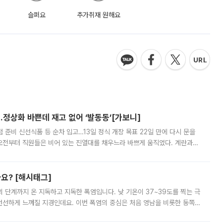
슬퍼요
추가취재 원해요
…정상화 바쁜데 재고 없어 ‘발동동’[가보니]
준비 신선식품 등 순차 입고…13일 정식 개장 목표 22일 만에 다시 문을
오전부터 직원들은 비어 있는 진열대를 채우느라 바쁘게 움직였다. 계란과
리를 잡기 시작했지만, 매장 곳곳엔 여전히 텅 빈 매대가 먼저 눈에 들어왔
까요? [해시태그]
’의 단계까지 온 지독하고 지독한 폭염입니다. 낮 기온이 37~39도를 찍는 극
 선선하게 느껴질 지경인데요. 이번 폭염의 중심은 처음 영남을 비롯한 동쪽
 북서풍이 산맥을 넘어 영남 쪽으로 내려오면서 뜨겁고 건조해졌는데요.