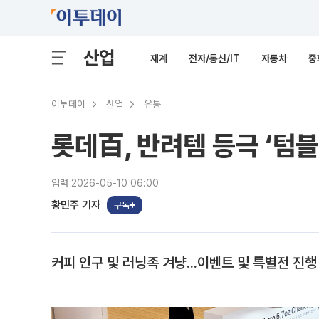
산업
재계
전자/통신/IT
자동차
중
이투데이
산업
유통
롯데百, 반려템 등극 ‘텀블
입력 2026-05-10 06:00
황민주 기자
구독
커피 인구 및 러닝족 겨냥...이벤트 및 특별전 진행