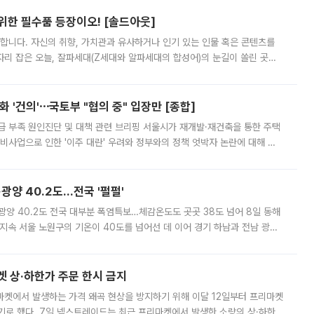
 위한 필수품 등장이오! [솔드아웃]
합니다. 자신의 취향, 가치관과 유사하거나 인기 있는 인물 혹은 콘텐츠를
'가 자리 잡은 오늘, 잘파세대(Z세대와 알파세대의 합성어)의 눈길이 쏠린 곳은
리는 공연장. 응원봉만큼이나 눈에 띄는 게 있습니다. 공연이 시작되기
 '건의'⋯국토부 "협의 중" 입장만 [종합]
급 부족 원인진단 및 대책 관련 브리핑 서울시가 재개발·재건축을 통한 주택
비사업으로 인한 '이주 대란' 우려와 정부와의 정책 엇박자 논란에 대해 정
실장은 2031년까지 31만 가구 착공 목표에 차질이 없다는 입장이나,
·광양 40.2도…전국 '펄펄'
·광양 40.2도 전국 대부분 폭염특보…체감온도도 곳곳 38도 넘어 8일 동해
지속 서울 노원구의 기온이 40도를 넘어선 데 이어 경기 하남과 전남 광양
. 전국 대부분 지역에 폭염특보가 내려진 가운데 곳곳에서 39~40도 안팎
켓 상·하한가 주문 한시 금지
마켓에서 발생하는 가격 왜곡 현상을 방지하기 위해 이달 12일부터 프리마켓
기로 했다. 7일 넥스트레이드는 최근 프리마켓에서 발생한 소량의 상·하한