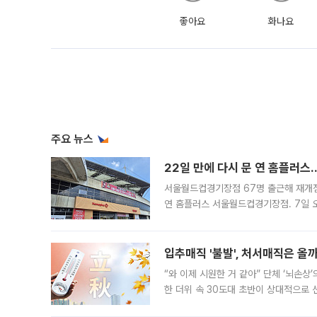
좋아요
화나요
주요 뉴스
22일 만에 다시 문 연 홈플러스
서울월드컵경기장점 67명 출근해 재개점 
연 홈플러스 서울월드컵경기장점. 7일 
우유, 과일 같은 신선식품이 차근차근 자
입추매직 '불발', 처서매직은 올
“와 이제 시원한 거 같아” 단체 ‘뇌손상
한 더위 속 30도대 초반이 상대적으로
지역에 있었습니다. 7월 말에는 서풍과