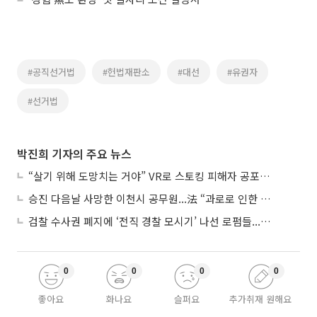
#공직선거법
#헌법재판소
#대선
#유권자
#선거법
박진희 기자의 주요 뉴스
“살기 위해 도망치는 거야” VR로 스토킹 피해자 공포 마주한 수형자들
승진 다음날 사망한 이천시 공무원...法 “과로로 인한 순직”
검찰 수사권 폐지에 ‘전직 경찰 모시기’ 나선 로펌들...“경찰수사 대응 강화”
0
0
0
0
좋아요
화나요
슬퍼요
추가취재 원해요