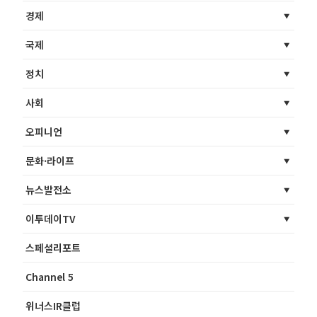
경제
국제
정치
사회
오피니언
문화·라이프
뉴스발전소
이투데이TV
스페셜리포트
Channel 5
위너스IR클럽