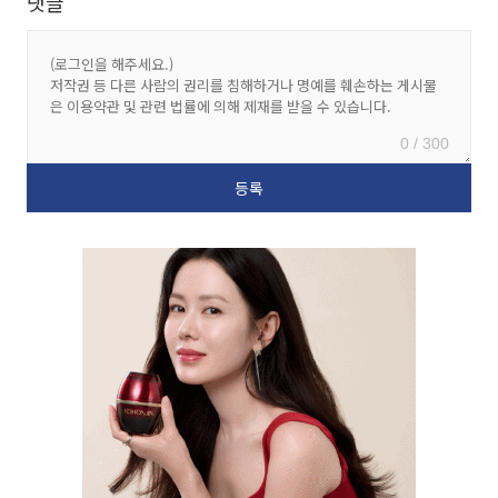
댓글
0 / 300