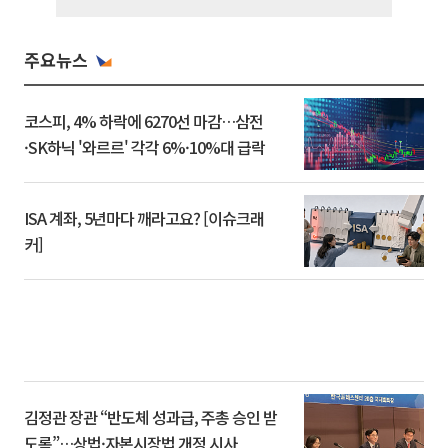
주요뉴스
코스피, 4% 하락에 6270선 마감…삼전
·SK하닉 '와르르' 각각 6%·10%대 급락
ISA 계좌, 5년마다 깨라고요? [이슈크래
커]
김정관 장관 “반도체 성과급, 주총 승인 받
도록”…상법·자본시장법 개정 시사