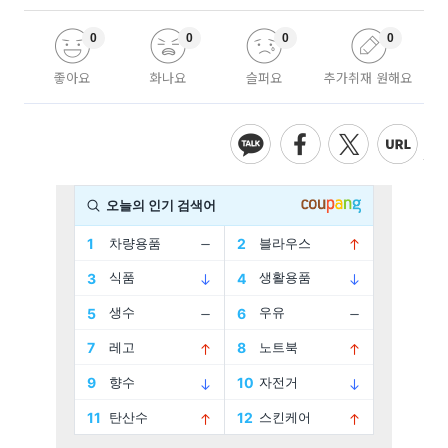
0
0
0
0
좋아요
화나요
슬퍼요
추가취재 원해요