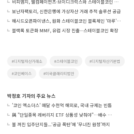
비피엠지, 웰컴페이먼츠·브이디크럭스와 스테이블코인 결제 인프라 구축 협력
보난자팩토리, 신한은행에 가상자산 거래 추적 솔루션 공급
해시드오픈파이낸스, 원화 스테이블코인 블록체인 ‘마루’ 테스트넷 공개
블랙록 토큰화 MMF, 유럽 시장 진출∙∙∙스테이블코인 확장
#디지털자산거래소
#스테이블코인
#디지털자산기본법
#코인베이스
#미국클래리티법안
박정호 기자의 주요 뉴스
'코인 엑소더스' 매달 수천억 해외로, 국내 규제는 빈틈
與 "단일종목 레버리지 ETF 상품성 낮춰야"…배수 조정안도 거론
불 꺼진 입주단지들...‘공급 폭탄’에 ‘무너진 원청’까지