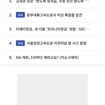
김정관 장관 “반도체 성과급, 주총 승인 받도록”…상법·자본시장법 개정 시사
1.
중부내륙고속도로서 미상 폭발물 발견
속보
2.
티웨이항공, 새 이름 '트리니티항공' 첫발…SSC 전략 본격화
3.
서울양양고속도로 이천터널 앞 사고 발생
속보
4.
ISA 계좌, 5년마다 깨라고요? [이슈크래커]
5.