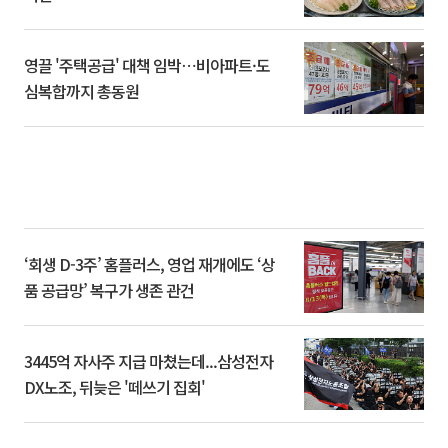
영끌 '주택공급' 대책 임박⋯비아파트·도
심복합까지 총동원
‘회생 D-3주’ 홈플러스, 영업 재개에도 ‘상
품 공급망’ 복구가 생존 관건
3445억 자사주 지급 마쳤는데...삼성전자
DX노조, 뒤늦은 '떼쓰기 집회'