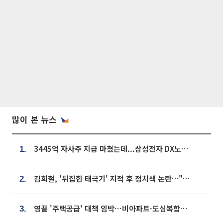
많이 본 뉴스
3445억 자사주 지급 마쳤는데...삼성전자 DX노조, 뒤늦은 '떼쓰기 집회'
1.
김희철, '뒤집힌 태극기' 지적 후 정치색 논란…"좌우 떠나 우리나라 국기"
2.
영끌 '주택공급' 대책 임박⋯비아파트·도심복합까지 총동원
3.