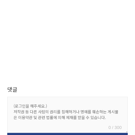
댓글
0 / 300