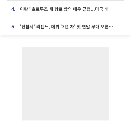
이란 “호르무즈 새 항로 합의 매우 근접...미국 배상 먼저”
4.
'전참시' 리센느, 데뷔 '3년 차' 첫 연말 무대 오른다⋯"그동안 섭외 안 와"
5.