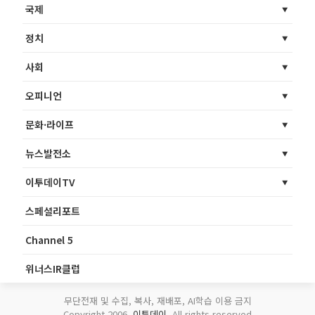
국제
정치
사회
오피니언
문화·라이프
뉴스발전소
이투데이TV
스페셜리포트
Channel 5
위너스IR클럽
무단전재 및 수집, 복사, 재배포, AI학습 이용 금지
Copyright 2006.
이투데이
. All rights reserved