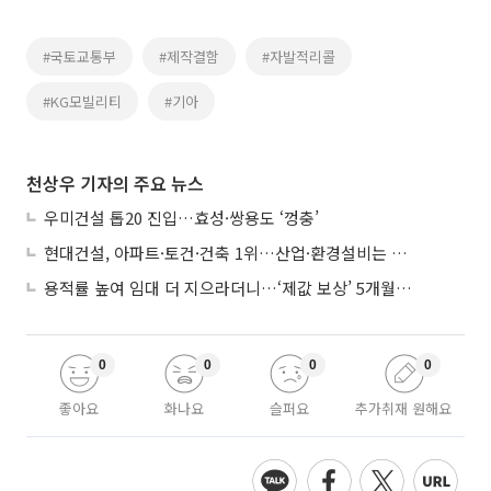
#국토교통부
#제작결함
#자발적리콜
#KG모빌리티
#기아
천상우 기자의 주요 뉴스
우미건설 톱20 진입…효성·쌍용도 ‘껑충’
현대건설, 아파트·토건·건축 1위…산업·환경설비는 삼성E&A
용적률 높여 임대 더 지으라더니…‘제값 보상’ 5개월째 국회에 발목
0
0
0
0
좋아요
화나요
슬퍼요
추가취재 원해요