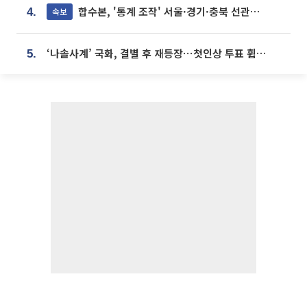
합수본, '통계 조작' 서울·경기·충북 선관위 등 추가 압수수색
속보
4.
‘나솔사계’ 국화, 결별 후 재등장⋯첫인상 투표 휩쓸고 ‘인기녀’ 등극
5.