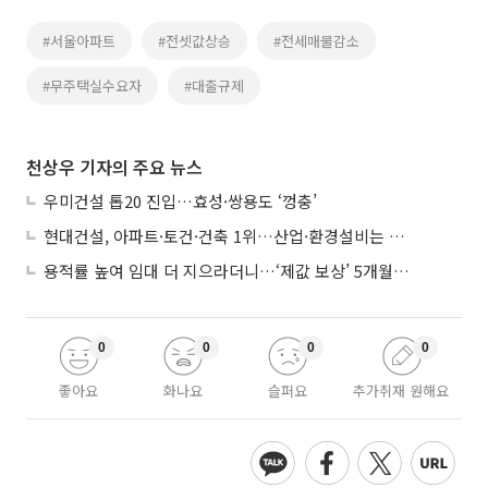
#서울아파트
#전셋값상승
#전세매물감소
#무주택실수요자
#대출규제
천상우 기자의 주요 뉴스
우미건설 톱20 진입…효성·쌍용도 ‘껑충’
현대건설, 아파트·토건·건축 1위…산업·환경설비는 삼성E&A
용적률 높여 임대 더 지으라더니…‘제값 보상’ 5개월째 국회에 발목
0
0
0
0
좋아요
화나요
슬퍼요
추가취재 원해요