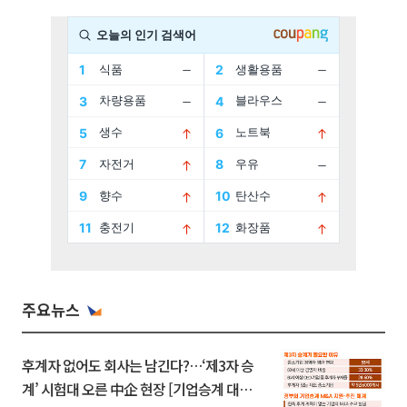
주요뉴스
후계자 없어도 회사는 남긴다?…‘제3자 승
계’ 시험대 오른 中企 현장 [기업승계 대전