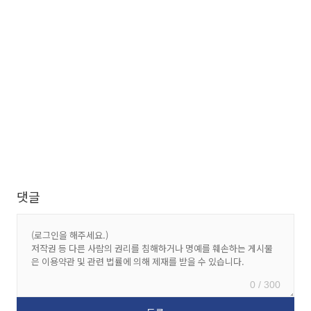
댓글
0 / 300