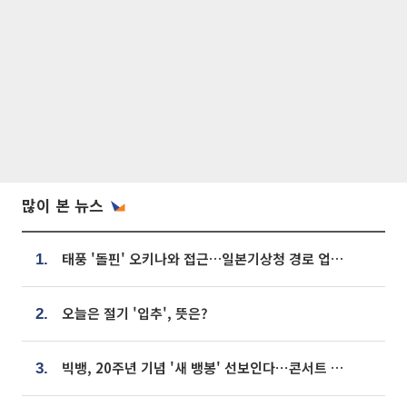
많이 본 뉴스
태풍 '돌핀' 오키나와 접근…일본기상청 경로 업데이트
1.
오늘은 절기 '입추', 뜻은?
2.
빅뱅, 20주년 기념 '새 뱅봉' 선보인다⋯콘서트 앞두고 팝업 개최
3.