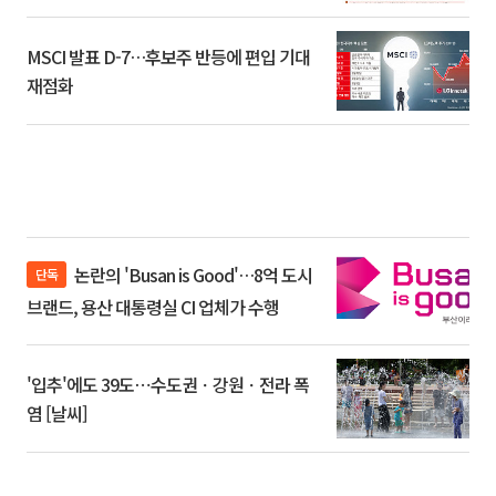
환]
MSCI 발표 D-7…후보주 반등에 편입 기대
재점화
논란의 'Busan is Good'…8억 도시
단독
브랜드, 용산 대통령실 CI 업체가 수행
'입추'에도 39도⋯수도권ㆍ강원ㆍ전라 폭
염 [날씨]