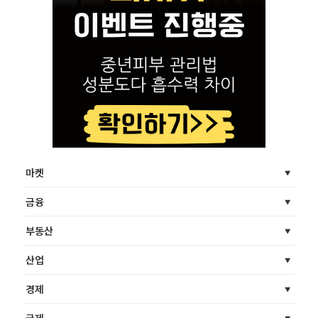
마켓
금융
부동산
산업
경제
국제