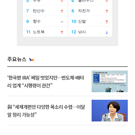
주요뉴스
‘한국판 IRA’ 베일 벗었지만…반도체·배터
리 업계 “시행령이 관건”
與 “세제개편안 다양한 목소리 수렴…이달
말 정리 가능성”