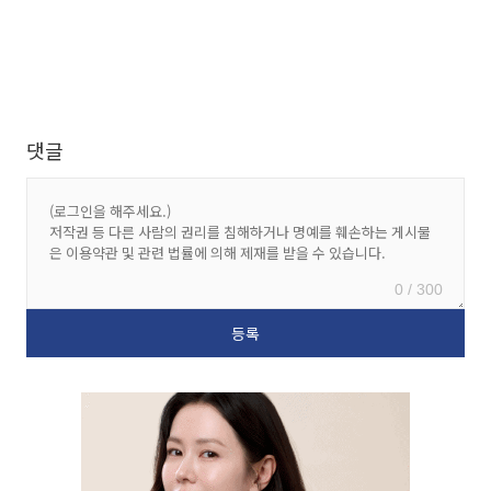
댓글
0 / 300