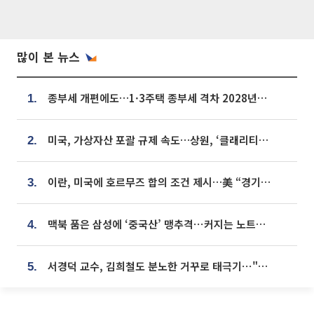
많이 본 뉴스
종부세 개편에도…1·3주택 종부세 격차 2028년부터 확대
1.
미국, 가상자산 포괄 규제 속도…상원, ‘클래리티법’ 9월 절차투표 추진
2.
이란, 미국에 호르무즈 합의 조건 제시…美 “경기 아직 안 끝나” [종합]
3.
맥북 품은 삼성에 ‘중국산’ 맹추격⋯커지는 노트북 OLED 시장
4.
서경덕 교수, 김희철도 분노한 거꾸로 태극기⋯"엉터리는 아냐, 아쉬울 뿐"
5.