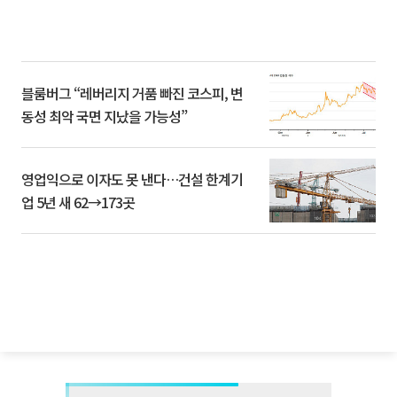
블룸버그 “레버리지 거품 빠진 코스피, 변
동성 최악 국면 지났을 가능성”
영업익으로 이자도 못 낸다…건설 한계기
업 5년 새 62→173곳