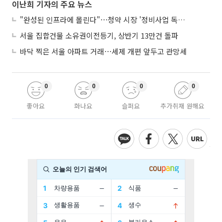
이난희 기자의 주요 뉴스
"완성된 인프라에 몰린다"⋯청약 시장 '정비사업 독주' 42배 격차
서울 집합건물 소유권이전등기, 상반기 13만건 돌파
바닥 찍은 서울 아파트 거래⋯세제 개편 앞두고 관망세
0
0
0
0
좋아요
화나요
슬퍼요
추가취재 원해요