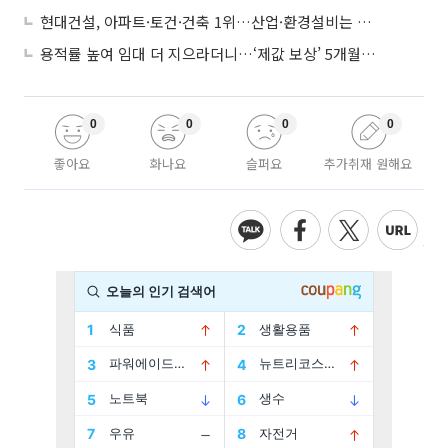
현대건설, 아파트·토건·건축 1위…산업·환경설비는 삼성E&A
용적률 높여 임대 더 지으라더니…‘제값 보상’ 5개월째 국회에 발목
0
0
0
0
좋아요
화나요
슬퍼요
추가취재 원해요