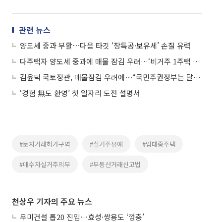
관련 뉴스
양도세 중과 부활⋯다음 타깃 ‘장특공·보유세’ 손질 유력
다주택자 양도세 중과에 매물 잠김 우려…‘비거주 1주택 예외 카드’ 먹힐까
김윤덕 국토장관, 매물잠김 우려에⋯“국민주권정부는 달라”
‘경험 無도 환영’ 첫 일자리 도전 설명서
#토지거래허가구역
#실거주유예
#임대중주택
#매수자실거주의무
#부동산거래신고법
천상우 기자의 주요 뉴스
우미건설 톱20 진입…효성·쌍용도 ‘껑충’