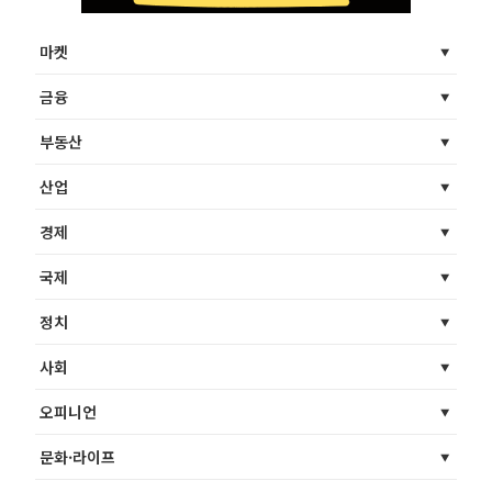
마켓
금융
부동산
산업
경제
국제
정치
사회
오피니언
문화·라이프