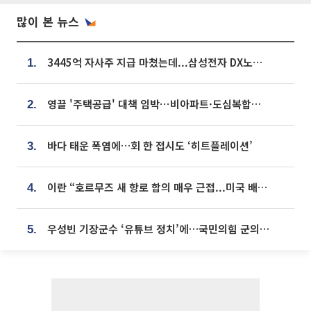
많이 본 뉴스
3445억 자사주 지급 마쳤는데...삼성전자 DX노조, 뒤늦은 '떼쓰기 집회'
1.
영끌 '주택공급' 대책 임박⋯비아파트·도심복합까지 총동원
2.
바다 태운 폭염에…회 한 접시도 ‘히트플레이션’
3.
이란 “호르무즈 새 항로 합의 매우 근접...미국 배상 먼저”
4.
우성빈 기장군수 ‘유튜브 정치’에…국민의힘 군의원들 집단 반발
5.