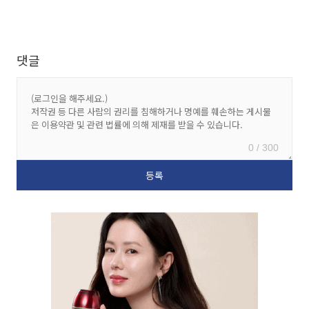
댓글
0 / 300