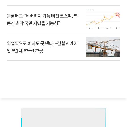
블룸버그 “레버리지 거품 빠진 코스피, 변
동성 최악 국면 지났을 가능성”
영업익으로 이자도 못 낸다…건설 한계기
업 5년 새 62→173곳