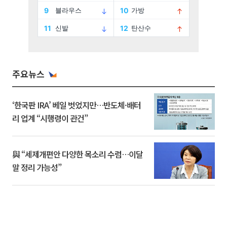
주요뉴스
‘한국판 IRA’ 베일 벗었지만…반도체·배터
리 업계 “시행령이 관건”
與 “세제개편안 다양한 목소리 수렴…이달
말 정리 가능성”