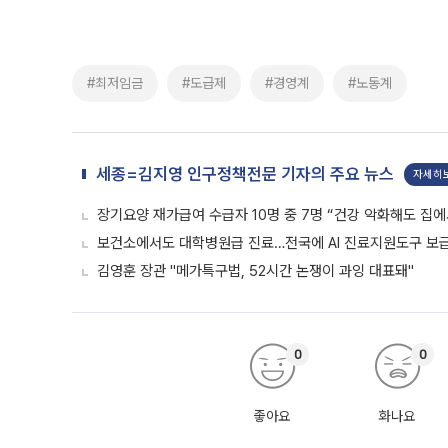
#최저임금
#도급제
#경영계
#노동계
세종=김지영 인구정책전문 기자의 주요 뉴스
자세히
장기요양 재가급여 수급자 10명 중 7명 “건강 악화해도 집에
보건소에서도 대학병원급 진료…전국에 AI 진료지원도구 보
김영훈 장관 "메가특구법, 52시간 논쟁이 과잉 대표돼"
0
0
좋아요
화나요