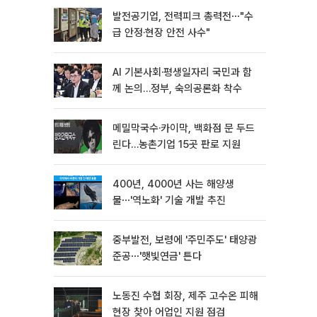
발전공기업, 전력피크 총력전⋯"수
급 안정·현장 안전 사수"
AI 기본사회·평생일자리 국민과 함
께 논의…정부, 숙의공론화 착수
메밀막국수·카이막, 백화점 문 두드
린다…농촌기업 15곳 판로 지원
400년, 4000년 사는 해양생
물⋯'역노화' 기술 개발 추진
중부발전, 보령에 '주민주도' 태양광
준공⋯'햇빛연금' 튼다
노동진 수협 회장, 제주 고수온 피해
현장 찾아 어업인 지원 점검