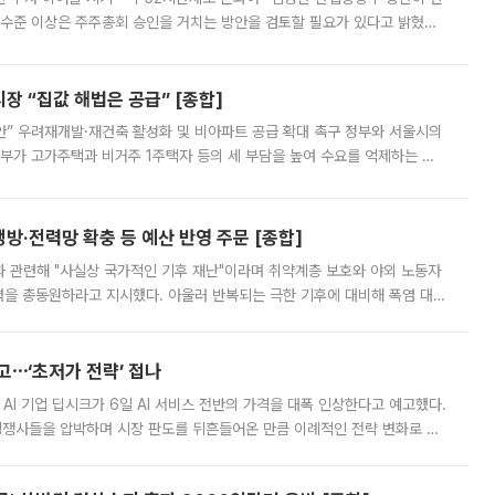
 수준 이상은 주주총회 승인을 거치는 방안을 검토할 필요가 있다고 밝혔다.
배구조와 주주권 강화 논의가 이어지는 가운데, 핵심 연구인력에 대한
 “집값 해법은 공급” [종합]
안” 우려재개발·재건축 활성화 및 비아파트 공급 확대 촉구 정부와 서울시의
정부가 고가주택과 비거주 1주택자 등의 세 부담을 높여 수요를 억제하는 카
키울 것이라며 세금이 아닌 공급이 근본적인 처방이라고 전면 반박했다.
방·전력망 확충 등 예산 반영 주문 [종합]
과 관련해 "사실상 국가적인 기후 재난"이라며 취약계층 보호와 야외 노동자
정력을 총동원하라고 지시했다. 아울러 반복되는 극한 기후에 대비해 폭염 대응
영하는 방안도 검토하라고 주문했다. 이 대통령은 이날 폭염·가뭄 대
예고⋯‘초저가 전략’ 접나
 AI 기업 딥시크가 6일 AI 서비스 전반의 가격을 대폭 인상한다고 예고했다.
 경쟁사들을 압박하며 시장 판도를 뒤흔들어온 만큼 이례적인 전략 변화로 평
 이날 공지를 통해 구체적인 인상 폭은 공개하지 않았지만 상당한 수