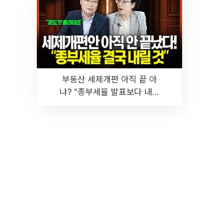
부동산 세제개편 아직 끝 아
냐? "종부세율 발표보다 내릴
것" 장기거주·양도세 전망 I 집
땅지성 I 김인만, 진미윤