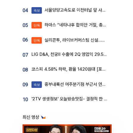
서울양양고속도로 이천터널 앞 사고 발생
04
속보
하마스 “네타냐후 합의안 거절, 총선 앞두고 시간 끌기”
05
단독
06
실리콘투, 라이브커머스팀 신설…K뷰티 ‘글로벌 판매망’ 확대[K뷰티 라방戰]
단독
LIG D&A, 천궁Ⅱ 수출에 2Q 영업익 29.5%↑…수주잔고 24.6조 [종합]
07
코스피 4.58% 하락, 환율 1420원대 [포토]
08
중부내륙선 여주분기점 부근서 연이은 추돌사고 발생
09
속보
'2TV 생생정보' 오늘방송맛집- 결정적 한 수, 3종 메밀면! 메밀 소바 맛집 '의○○○○'
10
최신 영상