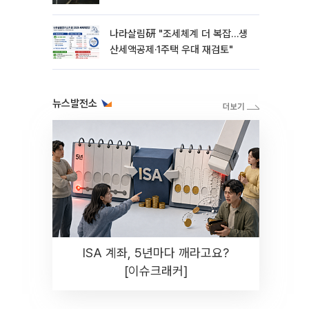
나라살림硏 "조세체계 더 복잡…생
산세액공제·1주택 우대 재검토"
뉴스발전소
ISA 계좌, 5년마다 깨라고요?
[이슈크래커]