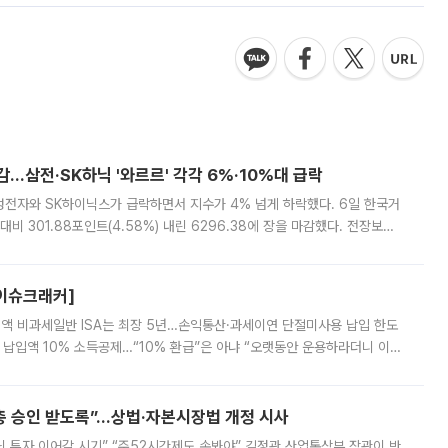
감…삼전·SK하닉 '와르르' 각각 6%·10%대 급락
삼성전자와 SK하이닉스가 급락하면서 지수가 4% 넘게 하락했다. 6일 한국거
비 301.88포인트(4.58%) 내린 6296.38에 장을 마감했다. 전장보다
스피는 장중 한때 6550.94까지 오르기도 했으나 6238.32까지 밀리기도 했
[이슈크래커]
 전액 비과세일반 ISA는 최장 5년…손익통산·과세이연 단절미사용 납입 한도
납입액 10% 소득공제…“10% 환급”은 아냐 “오랫동안 운용하라더니 이제
 ‘만능 절세 통장’으로 불리는 개인종합자산관리계좌(ISA)가 두 갈래로 개
주총 승인 받도록”…상법·자본시장법 개정 시사
닌 투자 이어갈 시기” “주52시간제도 손봐야” 김정관 산업통상부 장관이 반