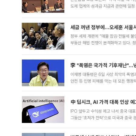
도체 업계의 성과급 지급과 관련해 일정
최근 상법·자본시장법 개정으로 기업 지
세금 꺼낸 정부에…오세훈 서울시장
정부 세제 개편에 “매물 잠김·전월세 불
부동산 해법 전쟁이 본격화하고 있다. 
드를 꺼내자 서울시는 전·월세 부담만 
李 "폭염은 국가적 기후재난"…냉
이재명 대통령은 6일 사상 최악의 폭염
안전 등 인명 피해를 막는 데 모든 행
인프라 확충 계획을 내년도 예산안에 반
中 딥시크, AI 가격 대폭 인상 
IPO 앞두고 수익성 제고 나서 중국 대표
그동안 ‘초저가 전략’으로 미국과 중국
가된다. 블룸버그통신에 따르면 딥시크는