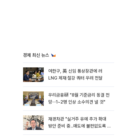
경제 최신 뉴스
여한구, 英 신임 통상장관에 러
LNG 제재·철강 쿼터 우려 전달
우리금융硏 "8월 기준금리 동결 전
망⋯1~2명 인상 소수의견 낼 것"
재경차관 "실거주 유예 추가 확대
방안 준비 중...매도에 불편없도록 노
력"