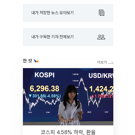
내가 저장한 뉴스 모아보기
내가 구독한 기자 전체보기
한 컷
코스피 4.58% 하락, 환율