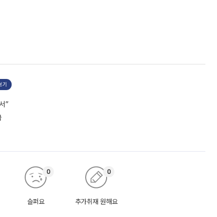
보기
서”
급
0
0
슬퍼요
추가취재 원해요