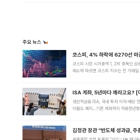
주요 뉴스
코스피, 4% 하락에 6270선 마
코스피 시장 시가총액 1, 2위 종목인 
래소에 따르면 코스피 지수는 전 거래일 대
1.81% 내린 6478.75에 출발한 코
다. 이날 오전
ISA 계좌, 5년마다 깨라고요? 
생산적금융 ISA, 국내 투자 이자·배당
이월도 폐지…기존 계좌까지 적용청년형 
는 5년마다 계좌를 해지하라는 건가요?”
편을
김정관 장관 “반도체 성과급, 
관훈클럽 초청 토론회 “이익 나눌 때 아