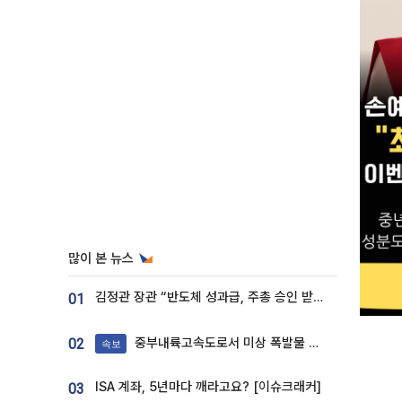
많이 본 뉴스
김정관 장관 “반도체 성과급, 주총 승인 받도록”…상법·자본시장법 개정 시사
01
중부내륙고속도로서 미상 폭발물 발견
02
속보
ISA 계좌, 5년마다 깨라고요? [이슈크래커]
03