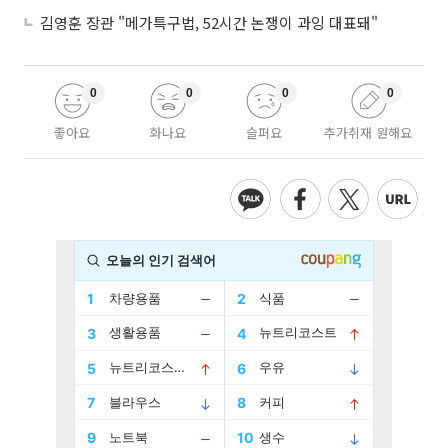
김영훈 장관 "메가특구법, 52시간 논쟁이 과잉 대표돼"
0
0
0
0
좋아요
화나요
슬퍼요
추가취재 원해요