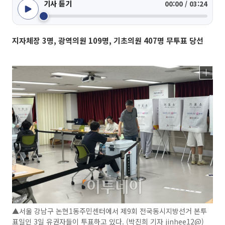
기사 듣기
00:00 / 03:24
지자체장 3명, 광역의원 109명, 기초의원 407명 무투표 당선
▲서울 강남구 논현1동주민센터에서 제9회 전국동시지방선거 본투
표일인 3일 유권자들이 투표하고 있다. (박진희 기자 jinhee12@)