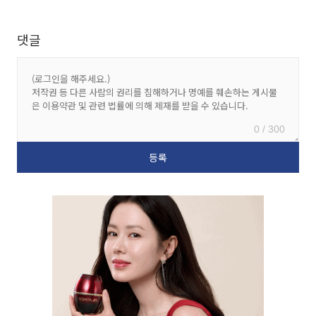
댓글
0 / 300