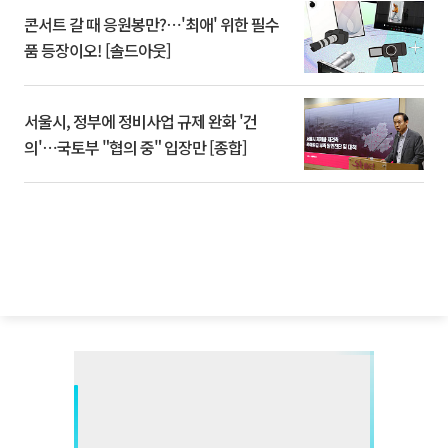
콘서트 갈 때 응원봉만?⋯'최애' 위한 필수
품 등장이오! [솔드아웃]
서울시, 정부에 정비사업 규제 완화 '건
의'⋯국토부 "협의 중" 입장만 [종합]