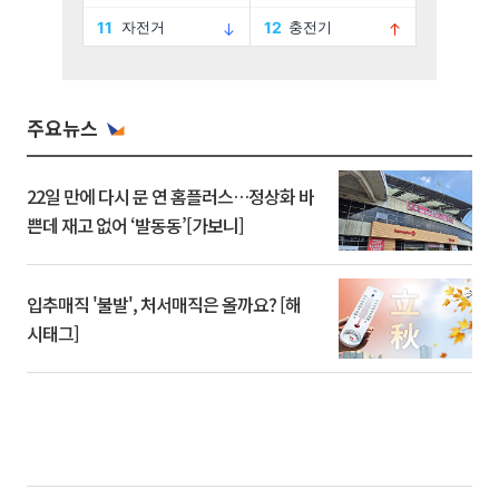
주요뉴스
22일 만에 다시 문 연 홈플러스…정상화 바
쁜데 재고 없어 ‘발동동’[가보니]
입추매직 '불발', 처서매직은 올까요? [해
시태그]