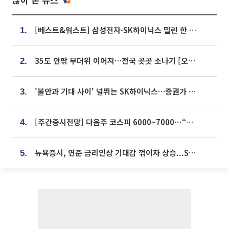
[베스트&워스트] 삼성전자·SK하이닉스 밀린 한 주…상상인증권은 85% 급등
1.
35도 안팎 무더위 이어져…전국 곳곳 소나기 [오늘 날씨]
2.
'불안과 기대 사이' 널뛰는 SK하이닉스…증권가 "HBM4·LTA 기반 펀터멘털 견고"
3.
[주간증시전망] 다음주 코스피 6000~7000⋯“外人 수급은 정책이 변수”
4.
뉴욕증시, 연준 금리인상 기대감 꺾이자 상승...S&P500 사상 최고치 [종합]
5.