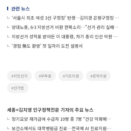
관련 뉴스
‘서울시 최초 여성 3선 구청장’ 탄생…김미경 은평구청장 공식 구정 복귀
양대노총, 6·3 지방선거 비판 한목소리…"선거 관리 실패·노동 의제 실종"
지방선거 성적표 받아든 이 대통령, 차기 총리 인선 막판 고심
‘경험 無도 환영’ 첫 일자리 도전 설명서
#지방선거
#무투표
#기초의원
#광역의원
#선거법
세종=김지영 인구정책전문 기자의 주요 뉴스
장기요양 재가급여 수급자 10명 중 7명 “건강 악화해도 집에서”
보건소에서도 대학병원급 진료…전국에 AI 진료지원도구 보급