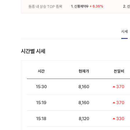
동종 내 상승 TOP 종목
1.
신풍제약우
+ 6.36%
2.
신
시세