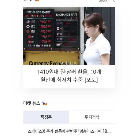
1410원대 원·달러 환율, 10개
월만에 최저치 수준 [포토]
마켓 뉴스
특징주
투자전략
스페이스X 주가 반등에 관련주 ‘껑충’⋯스피어 18%ㆍ에이치브이엠 12%↑