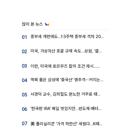
많이 본 뉴스
종부세 개편에도…1·3주택 종부세 격차 2028년부터 확대
01
미국, 가상자산 포괄 규제 속도…상원, ‘클래리티법’ 9월 절차투표 추진
02
03
이란, 미국에 호르무즈 합의 조건 제시…美 “경기 아직 안 끝나” [종합]
맥북 품은 삼성에 ‘중국산’ 맹추격⋯커지는 노트북 OLED 시장
04
서경덕 교수, 김희철도 분노한 거꾸로 태극기⋯"엉터리는 아냐, 아쉬울 뿐"
05
‘한국판 IRA’ 베일 벗었지만…반도체·배터리 업계 “시행령이 관건”
06
07
美 폴리실리콘 ‘가격 하한선’ 세웠다…K태양광 수혜 기대