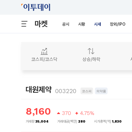
마켓
공시
시황
시세
장외/IPO
코스피/코스닥
상승/하락
대원제약
003220
코스피
의약품
8,160
370
4.75%
거래량
35,004
거래대금(백만)
280
시가총액(억)
1,830