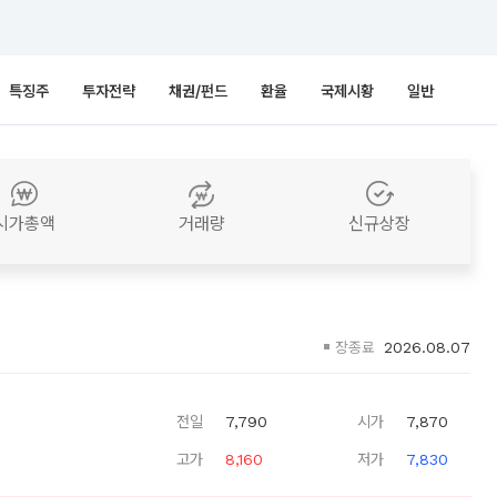
특징주
투자전략
채권/펀드
환율
국제시황
일반
시가총액
거래량
신규상장
장종료
2026.08.07
전일
7,790
시가
7,870
고가
8,160
저가
7,830