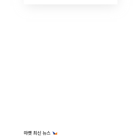
것" 장기거주·양도세 전망 I 집
땅지성 I 김인만, 진미윤
마켓 최신 뉴스