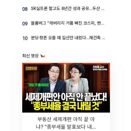
SK실트론 팔고도 8년간 성과 공유…두산 인수대금 2.3조가 끝 아냐
08
블룸버그 “레버리지 거품 빠진 코스피, 변동성 최악 국면 지났을 가능성”
09
분당·평촌 오를 때 일산만 내렸다…재건축 기대감도 ‘무색’
10
최신 영상
부동산 세제개편 아직 끝 아
냐? "종부세율 발표보다 내릴