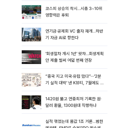
코스피 상승의 착시…시총 3~10위
영향력은 후퇴
연기금·공제회 VC 출자 재개…하반
기 자금 AI로 향한다
'회생절차 개시 1년' 왓챠…회생계획
안 제출 벌써 여덟 번째 연장
“중국 지고 미국·유럽 떴다”⋯'2분
기 실적 대박' 낸 K뷰티, 7월에도 질
주
1420원 뚫고 연중최저 기록한 원·
달러 환율, 1300원대 직행하나
실적 꺾였는데 몸값 1조 거론…범한