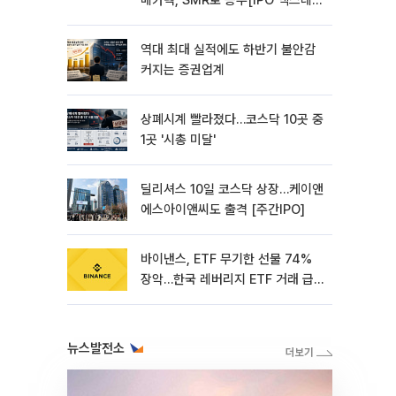
메카텍, SMR로 승부[IPO 엑스레
이]
역대 최대 실적에도 하반기 불안감
커지는 증권업계
상폐시계 빨라졌다…코스닥 10곳 중
1곳 '시총 미달'
딜리셔스 10일 코스닥 상장…케이앤
에스아이앤씨도 출격 [주간IPO]
바이낸스, ETF 무기한 선물 74%
장악…한국 레버리지 ETF 거래 급
증 [e가상자산]
뉴스발전소