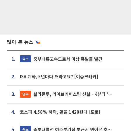
많이 본 뉴스
중부내륙고속도로서 미상 폭발물 발견
속보
1.
ISA 계좌, 5년마다 깨라고요? [이슈크래커]
2.
실리콘투, 라이브커머스팀 신설…K뷰티 ‘글로벌 판매망’ 확대[K뷰티 라방戰]
단독
3.
코스피 4.58% 하락, 환율 1420원대 [포토]
4.
중부내륙선 여주분기점 부근서 연이은 추돌사고 발생
속보
5.