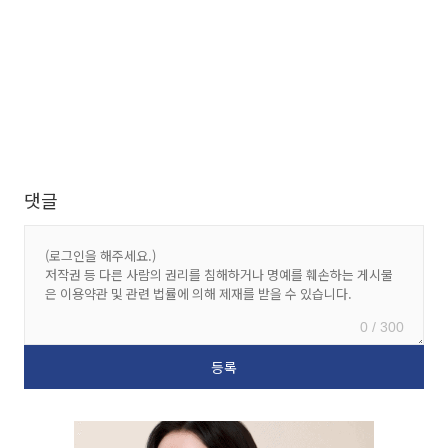
댓글
0 / 300