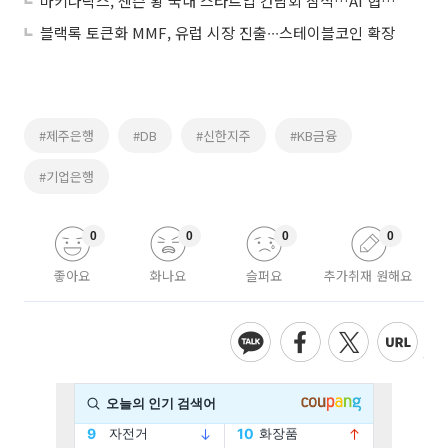
마키나락스, 젠슨 황 국내 스타트업 간담회 참석…AI 협력 기대감에 상승세
블랙록 토큰화 MMF, 유럽 시장 진출∙∙∙스테이블코인 확장
#제주은행
#DB
#신한지주
#KB금융
#기업은행
0
0
0
0
좋아요
화나요
슬퍼요
추가취재 원해요