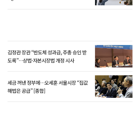
김정관 장관 “반도체 성과급, 주총 승인 받
도록”…상법·자본시장법 개정 시사
세금 꺼낸 정부에…오세훈 서울시장 “집값
해법은 공급” [종합]