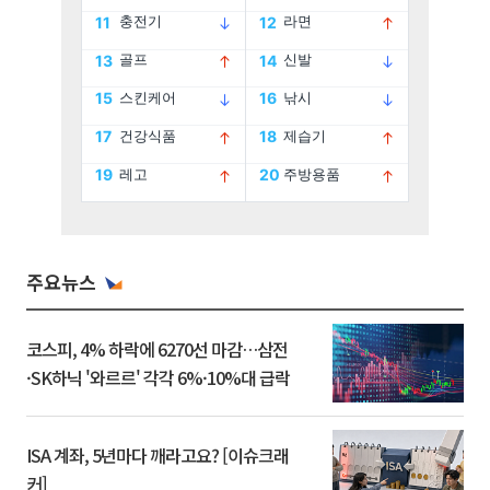
주요뉴스
코스피, 4% 하락에 6270선 마감…삼전
·SK하닉 '와르르' 각각 6%·10%대 급락
ISA 계좌, 5년마다 깨라고요? [이슈크래
커]