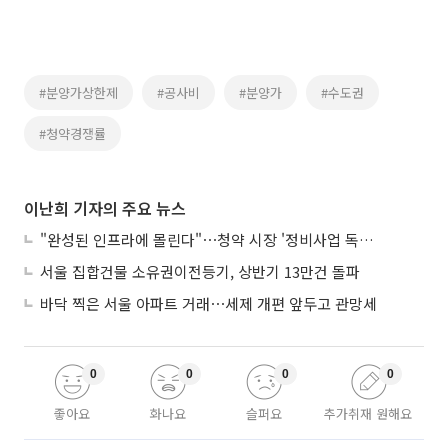
#분양가상한제
#공사비
#분양가
#수도권
#청약경쟁률
이난희 기자의 주요 뉴스
"완성된 인프라에 몰린다"⋯청약 시장 '정비사업 독주' 42배 격차
서울 집합건물 소유권이전등기, 상반기 13만건 돌파
바닥 찍은 서울 아파트 거래⋯세제 개편 앞두고 관망세
0
0
0
0
좋아요
화나요
슬퍼요
추가취재 원해요