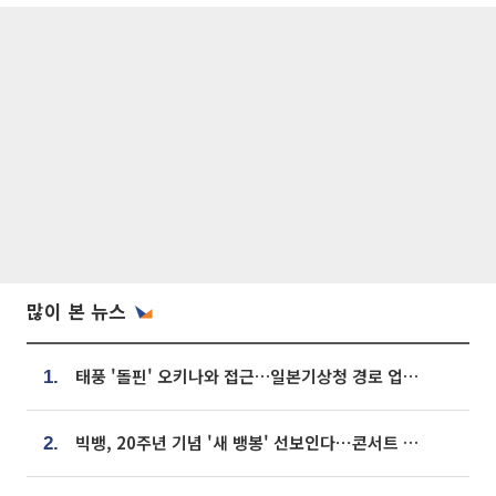
많이 본 뉴스
태풍 '돌핀' 오키나와 접근…일본기상청 경로 업데이트
1.
빅뱅, 20주년 기념 '새 뱅봉' 선보인다⋯콘서트 앞두고 팝업 개최
2.