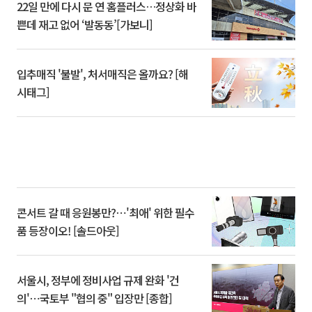
22일 만에 다시 문 연 홈플러스…정상화 바
쁜데 재고 없어 ‘발동동’[가보니]
입추매직 '불발', 처서매직은 올까요? [해
시태그]
콘서트 갈 때 응원봉만?⋯'최애' 위한 필수
품 등장이오! [솔드아웃]
서울시, 정부에 정비사업 규제 완화 '건
의'⋯국토부 "협의 중" 입장만 [종합]