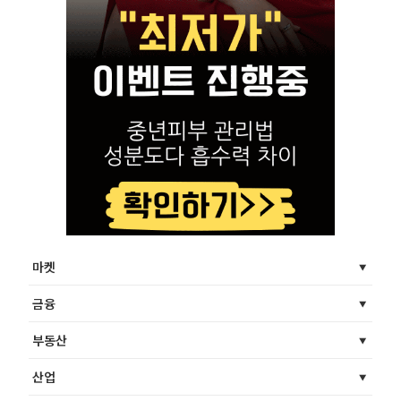
마켓
금융
부동산
산업