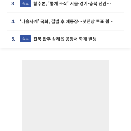
합수본, '통계 조작' 서울·경기·충북 선관위 등 추가 압수수색
속보
3.
‘나솔사계’ 국화, 결별 후 재등장⋯첫인상 투표 휩쓸고 ‘인기녀’ 등극
4.
전북 완주 삼례읍 공장서 화재 발생
속보
5.