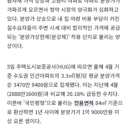
원자재 가격 상승과 고금리 여파로 아파트 분양가가
가파르게 오르면서 청약 시장의 양극화가 심화하고
있다. 분양가 상승으로 내 집 마련 비용 부담이 커진
실수요자들이 주변 시세 대비 합리적인 가격에 공급
되는 '분양가상한제(분상제)' 적용 단지로 몰리는 양
상이다.
5일 주택도시보증공사(HUG)에 따르면 올해 4월 기
준 수도권 민간아파트의 3.3㎡(평)당 평균 분양가격
은 3470만 9400원으로 집계됐다. 이는 지난해 4월
(2888만1600원)과 비교해 20.18% 급등한 수치다.
이른바 '국민평형'으로 불리는
전용면적
84㎡ 기준으
로 환산하면 1년 사이에 분양가가 1억 9000만원 이
상 오른 셈이다.