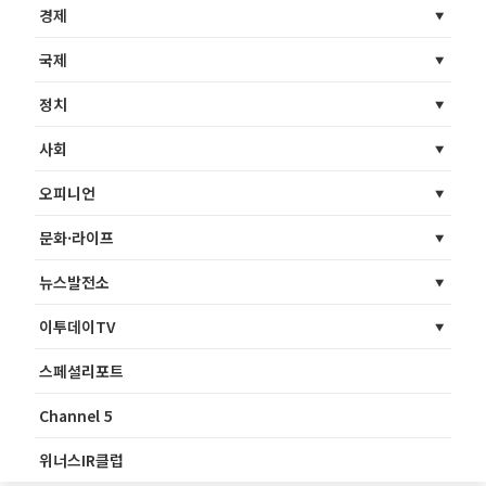
경제
국제
정치
사회
오피니언
문화·라이프
뉴스발전소
이투데이TV
스페셜리포트
Channel 5
위너스IR클럽