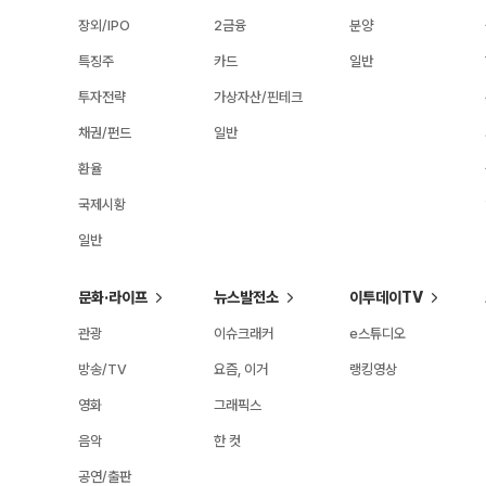
장외/IPO
2금융
분양
특징주
카드
일반
투자전략
가상자산/핀테크
채권/펀드
일반
환율
국제시황
일반
문화·라이프
뉴스발전소
이투데이TV
관광
이슈크래커
e스튜디오
방송/TV
요즘, 이거
랭킹영상
영화
그래픽스
음악
한 컷
공연/출판