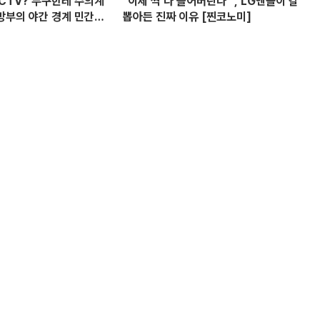
CCTV? 누구한테 수의계
"이제 싹 다 쓸어버린다" , LG엔솔이 칼
방부의 야간 경계 민간
뽑아든 진짜 이유 [찐코노미]
 의혹? I 설주완 I 임윤