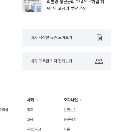
리볼빙 평균금리 17.4%⋯‘가입 혜
택’ 뒤 고금리 부담 주의
내가 저장한 뉴스 모아보기
내가 구독한 기자 전체보기
사회
오피니언
총리실
법조
논현논단
교육
논현광장
사건/사고
시론