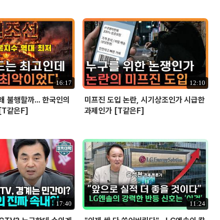
16:17
12:10
왜 불행할까... 한국인의
미프진 도입 논란, 시기상조인가 시급한
[T같은F]
과제인가 [T같은F]
17:40
11:24