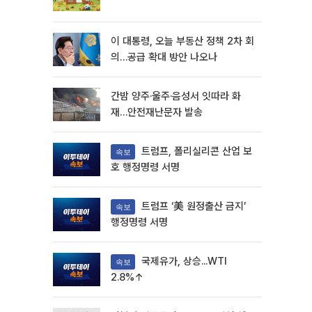
이 대통령, 오늘 부동산 정책 2차 회
의…공급 확대 방안 나오나
간밤 양주·울주·음성서 잇따라 화
재…안전재난문자 발송
트럼프, 폴리실리콘 산업 보
속보
호 행정명령 서명
트럼프 ‘美 원정출산 금지’
속보
행정명령 서명
국제유가, 상승...WTI
속보
2.8%↑