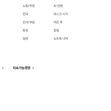
노동/취업
AI 만평
전국
데스크 시각
인사/부음
마감 후
동정
칼럼
일반
노트북 너머
씨
지속가능경영