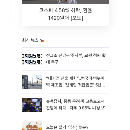
코스피 4.58% 하락, 환율
1420원대 [포토]
최신 뉴스
전교조 전남·광주지부, 교원 정원 확
대 촉구
“대기업 진출 제한”...떡국떡·떡볶이
떡 제조업, ‘생계형 적합업종’ 5년
연장
뉴욕증시, 중동 우려·미 고용보고서
관망에 하락⋯다우 0.85%↓[상보]
오늘은 절기 '입추', 뜻은?