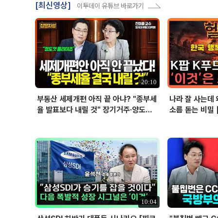
[최신영상]
이투데이 유튜브 바로가기
20:10
부동산 세제개편 아직 끝 아냐? "종부세
나라 잘 사는데 
율 발표보다 내릴 것" 장기거주·양도세
소름 돋는 비밀 
전망 I 집땅지성 I 김인만, 진미윤
10:04