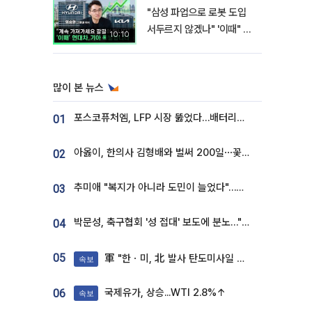
"삼성 파업으로 로봇 도입
서두르지 않겠나" '이때" 현
10:10
대차 기아 주가 폭발적 성장
합니다 [찐코노미]
많이 본 뉴스
포스코퓨처엠, LFP 시장 뚫었다…배터리사와 대규모 장기 공급 합의
01
아옳이, 한의사 김형배와 벌써 200일⋯꽃다발 들고 "프러포즈 아냐"
02
추미애 "복지가 아니라 도민이 늘었다"…재정난 책임론 정면돌파
03
박문성, 축구협회 '성 접대' 보도에 분노…"다 말아먹으려고 작정했나"
04
05
軍 "한ㆍ미, 北 발사 탄도미사일 제원 정밀분석 중"
속보
국제유가, 상승...WTI 2.8%↑
06
속보