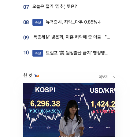
오늘은 절기 '입추', 뜻은?
07
뉴욕증시, 하락...다우 0.85%↓
08
속보
'특종세상' 방은희, 이혼 허락해 준 아들⋯"너무 잘 커줬다" 오열
09
10
트럼프 ‘美 원정출산 금지’ 행정명령 서명
속보
한 컷