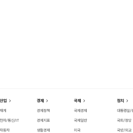
산업
경제
국제
정치
재계
경제정책
국제경제
대통령실/
전자/통신/IT
경제지표
국제일반
국회/정당
자동차
생활경제
미국
국방/외교