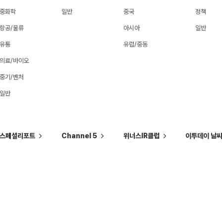
중화학
일반
중국
정책
항공/물류
아시아
일반
유통
유럽/중동
의료/바이오
중기/벤처
일반
스페셜리포트
Channel 5
위너스IR클럽
이투데이 날