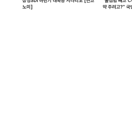
삼성SDI 하반기 대폭등 시나리오 [찐코
"불침범 빼고 
노미]
약 주려고?" 국
위탁과 이권 창출
선 I 정치대학