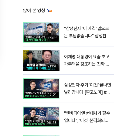
많이 본 영상
"삼성전자 '이 가격' 밑으로
는 부담없습니다" 삼성전자
17:05
지금 팔 때가 아닌 이유 [찐
코노미]
이재명 대통령이 요즘 초고
가주택을 강조하는 진짜 이
21:04
유!? I 김경율 I 임윤선 I 정
치대학
삼성전자 주가 '이것' 끝나면
날라갑니다 [찐코노미] #반
13:01
도체
"엔비디아엔 현대차가 필수
입니다", '이것' 본격화되면
08:23
밸류에이션 폭발합니다[찐
코노미]