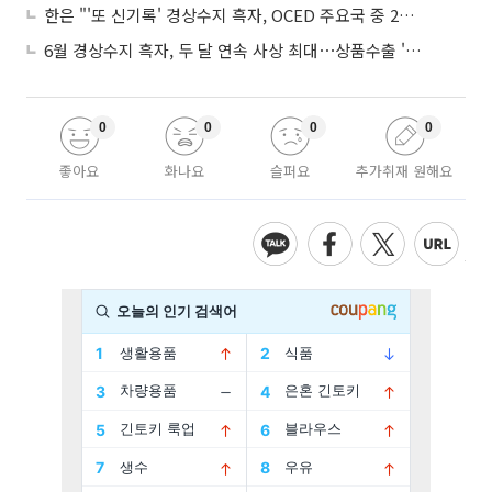
한은 "'또 신기록' 경상수지 흑자, OCED 주요국 중 2위⋯반도체 수출 효과"
6월 경상수지 흑자, 두 달 연속 사상 최대⋯상품수출 '첫 1000억달러' 상회
0
0
0
0
좋아요
화나요
슬퍼요
추가취재 원해요