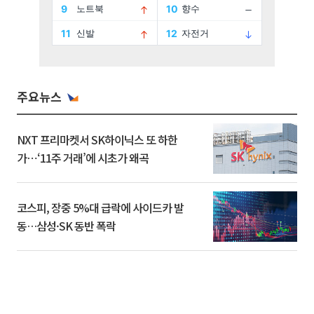
주요뉴스
NXT 프리마켓서 SK하이닉스 또 하한
가⋯‘11주 거래’에 시초가 왜곡
코스피, 장중 5%대 급락에 사이드카 발
동…삼성·SK 동반 폭락