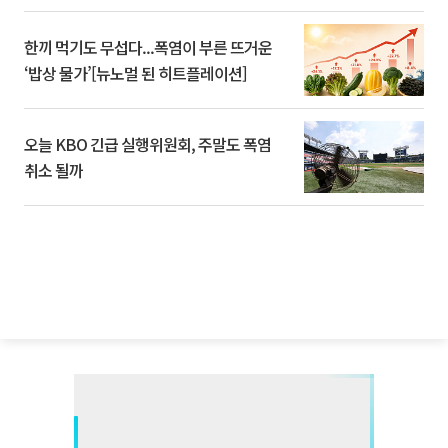
한끼 먹기도 무섭다...폭염이 부른 뜨거운
‘밥상 물가’[뉴노멀 된 히트플레이션]
오늘 KBO 긴급 실행위원회, 주말도 폭염
취소 될까