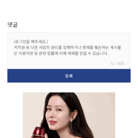
댓글
0 / 300