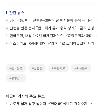
관련 뉴스
금리급등, 매파 신현송+30년입찰 헤지물량 등에 무너진 투심
신현송 한은 총재 "반도체가 유가 충격 상쇄"…금리 인상 여력 시사
한국은행, 내달 1~2일 국제컨퍼런스⋯'중앙은행과 화폐 미래' 주제
마스터카드, BVNK 18억 달러 인수로 스테이블코인 사업 본격 확장
#한국은행
#신현송
#부총재보
#조사통계
#경영관리
배근미 기자의 주요 뉴스
반도체 날개 달고 날았다⋯'역대급' 상반기 경상수지 흑자 2000억달러 육박