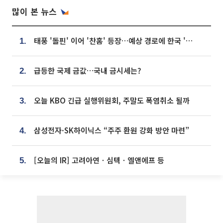
많이 본 뉴스
태풍 '돌핀' 이어 '찬홈' 등장…예상 경로에 한국 '한숨'
1.
급등한 국제 금값…국내 금시세는?
2.
오늘 KBO 긴급 실행위원회, 주말도 폭염취소 될까
3.
삼성전자·SK하이닉스 “주주 환원 강화 방안 마련”
4.
[오늘의 IR] 고려아연ㆍ심텍ㆍ엘앤에프 등
5.