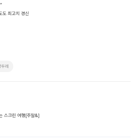
”
족도도 최고치 경신
광두레
 스크린 여행[주말&]