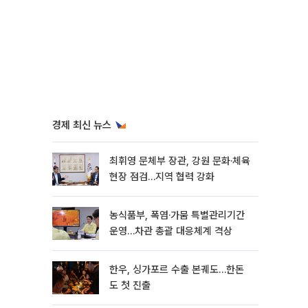
경제 최신 뉴스
최휘영 문체부 장관, 강원 문화·체육
현장 점검…지역 협력 강화
농식품부, 폭염·가뭄 특별관리기간
운영…차관 총괄 대응체계 격상
한우, 싱가포르 수출 본궤도…한돈
도 첫 진출