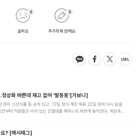
0
0
슬퍼요
추가취재 원해요
…정상화 바쁜데 재고 없어 ‘발동동’[가보니]
준비 신선식품 등 순차 입고…13일 정식 개장 목표 22일 만에 다시 문을
오전부터 직원들은 비어 있는 진열대를 채우느라 바쁘게 움직였다. 계란과
리를 잡기 시작했지만, 매장 곳곳엔 여전히 텅 빈 매대가 먼저 눈에 들어왔
까요? [해시태그]