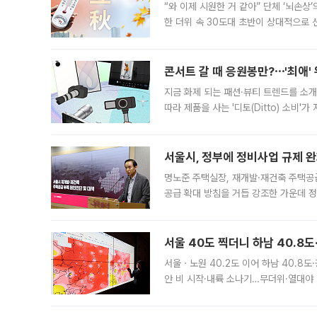
“와 이제 시원한 거 같아” 단체 ‘뇌손상
한 더위 속 30도대 초반이 상대적으로
지역에 있었습니다. 7월 말에는 서풍과
콘서트 갈 때 응원봉만?⋯'최애'
지금 화제 되는 패션·뷰티 트렌드를 소개
따라 제품을 사는 '디토(Ditto) 소비
어디일까요? 아이돌 콘서트 시작을 기다
서울시, 정부에 정비사업 규제 완화
명노준 주택실장, 재개발·재건축 주택공
공급 확대 방침을 거듭 강조한 가운데 정
면 반박하고 나섰다. 명노준 서울시 주택
서울 40도 찍더니 하남 40.8도
서울ㆍ노원 40.2도 이어 하남 40.8도
안 비 시작·내륙 소나기…무더위·열대야 
에서도 40도를 웃도는 기온이 관측됐다
의 극심한