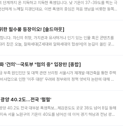
’의 단계까지 온 지독하고 지독한 폭염입니다. 낮 기온이 37~39도를 찍는 극
 선선하게 느껴질 지경인데요. 이번 폭염의 중심은 처음 영남을 비롯한 동쪽
 북서풍이 산맥을 넘어 영남 쪽으로 내려오면서 뜨겁고 건조해졌는데요.
 위한 필수품 등장이오! [솔드아웃]
합니다. 자신의 취향, 가치관과 유사하거나 인기 있는 인물 혹은 콘텐츠를
'가 자리 잡은 오늘, 잘파세대(Z세대와 알파세대의 합성어)의 눈길이 쏠린 곳은
리는 공연장. 응원봉만큼이나 눈에 띄는 게 있습니다. 공연이 시작되기
 '건의'⋯국토부 "협의 중" 입장만 [종합]
급 부족 원인진단 및 대책 관련 브리핑 서울시가 재개발·재건축을 통한 주택
비사업으로 인한 '이주 대란' 우려와 정부와의 정책 엇박자 논란에 대해 정
실장은 2031년까지 31만 가구 착공 목표에 차질이 없다는 입장이나,
·광양 40.2도…전국 '펄펄'
·광양 40.2도 전국 대부분 폭염특보…체감온도도 곳곳 38도 넘어 8일 동해
지속 서울 노원구의 기온이 40도를 넘어선 데 이어 경기 하남과 전남 광양
. 전국 대부분 지역에 폭염특보가 내려진 가운데 곳곳에서 39~40도 안팎