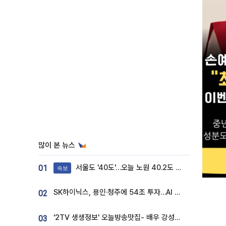
많이 본 뉴스
서울도 '40도'…오늘 노원 40.2도 기록
01
속보
SK하이닉스, 용인·청주에 54조 투자…AI 메모리 생산기지 키운다
02
'2TV 생생정보' 오늘방송맛집- 배우 강성진 단골! 쌀국수ㆍ푸팟퐁 커리 맛집 '블○○○'
03