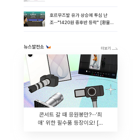
호르무즈발 유가 상승에 투심 난
조⋯"1420원 중후반 등락" [환율전
망]
뉴스발전소
콘서트 갈 때 응원봉만?⋯'최
애' 위한 필수품 등장이오! [솔
드아웃]