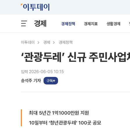
경제
경제정책
경제지표
생활경제
이투데이
경제
경제정책
‘관광두레’ 신규 주민사업
입력 2026-06-05 10:15
송석주 기자
구독
최대 5년간 1억1000만원 지원
10일부터 ‘청년관광두레’ 100곳 공모