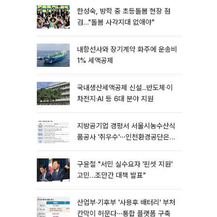
한성숙, 방학 중 초등돌봄 현장 점
검…"돌봄 사각지대 없애야"
내항선사와 장기계약 화주에 운송비
1% 세액공제
국내생산세액공제 신설...반도체·이
차전지·AI 등 6대 분야 지원
지방공기업 경평서 서울시농수산식
품공사 '취우수'⋯인천환경공단은
'낙제점'
구윤철 "서민 실수요자 '핀셋 지원'
고민…조만간 대책 발표"
산업부·기후부 '사용후 배터리' 부처
칸막이 허문다⋯통합 플랫폼 구축