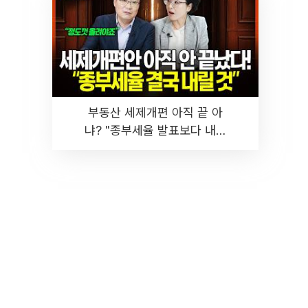
부동산 세제개편 아직 끝 아
냐? "종부세율 발표보다 내릴
것" 장기거주·양도세 전망 I 집
땅지성 I 김인만, 진미윤