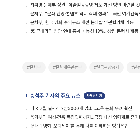
최휘영 문체부 장관 “예술활동증명 제도 개선 방안 마련할 것
문체부, “문화·관광·콘텐츠 역대 최대 성과”… 국민 여가만
문체부, 한국 영화 수익구조 개선 논의할 민관협의체 가동
美 클래리티 법안 연내 통과 가능성 13%…상원 문턱서 제동
#문체부
#문화체육관광부
#한국관광공사
#관
송석주 기자의 주요 뉴스
자세히보기
미국 7월 일자리 2만3000개 감소…고용 둔화 우려 확산
음악부터 여성·건축·독립영화까지…극장 대신 영화제로 즐기는
[신간] 영화 ‘오디세이’를 통해 나를 이해하는 방법은?