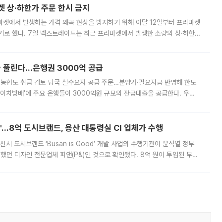
켓 상·하한가 주문 한시 금지
마켓에서 발생하는 가격 왜곡 현상을 방지하기 위해 이달 12일부터 프리마켓
기로 했다. 7일 넥스트레이드는 최근 프리마켓에서 발생한 소량의 상·하한
, 주문 오류로 인한 가격 급등락을 최소화하기 위한 비상 대응방안을 발표
 풀린다…은행권 3000억 공급
리·농협도 취급 검토 당국 실수요자 공급 주문…분양가·필요자금 반영해 한도
에이치방배’에 주요 은행들이 3000억원 규모의 잔금대출을 공급한다. 우리
하고 있어 향후 공급 규모가 늘어날 전망이다. 7일 금융권에 따르면 KB국
od'…8억 도시브랜드, 용산 대통령실 CI 업체가 수행
시 도시브랜드 ‘Busan is Good’ 개발 사업의 수행기관이 윤석열 정부
여했던 디자인 전문업체 피앤(P&)인 것으로 확인됐다. 8억 원이 투입된 부산
 부족과 디자인 정체성 논란에 휩싸였던 만큼, 사업 선정 과정과 결과물에