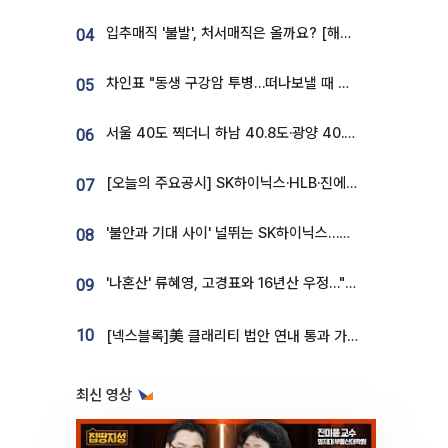
입추매직 '불발', 처서매직은 올까요? [해시태그]
04
차인표 "동생 구강암 투병…떠나보낼 때 가장 힘들었다”
05
서울 40도 찍더니 하남 40.8도·광양 40.2도…전국 '펄펄'
06
[오늘의 주요공시] SK하이닉스·HLB·진에어·포스코홀딩스·네이버·대우건설 등
07
'불안과 기대 사이' 널뛰는 SK하이닉스…증권가 "HBM4·LTA 기반 펀터멘털 견고"
08
'나혼산' 류혜영, 고경표와 16년산 우정…"자취방서 부모님과 마주쳐"
09
10
[넥스블록]美 클래리티 법안 연내 통과 가능성 13%…상원 문턱서 제동
최신 영상