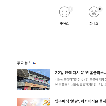
0
0
좋아요
화나요
주요 뉴스
22일 만에 다시 문 연 홈플러스
서울월드컵경기장점 67명 출근해 재개점 
연 홈플러스 서울월드컵경기장점. 7일 
우유, 과일 같은 신선식품이 차근차근 자
입추매직 '불발', 처서매직은 올