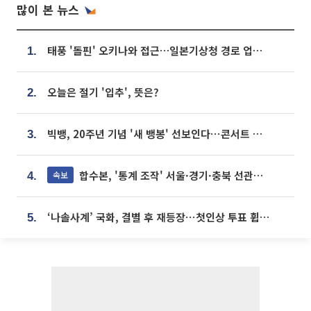
많이 본 뉴스
태풍 '돌핀' 오키나와 접근…일본기상청 경로 업데이트
1.
오늘은 절기 '입추', 뜻은?
2.
빅뱅, 20주년 기념 '새 뱅봉' 선보인다⋯콘서트 앞두고 팝업 개최
3.
합수본, '통계 조작' 서울·경기·충북 선관위 등 추가 압수수색
속보
4.
‘나솔사계’ 국화, 결별 후 재등장⋯첫인상 투표 휩쓸고 ‘인기녀’ 등극
5.