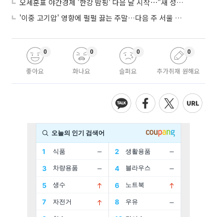
오세훈표 야간경제 '한강 밤핑' 다음 달 시작⋯"새 성장동력 만들 것"
'이중 고기압' 영향에 펄펄 끓는 주말…다음 주 서울 포함 서쪽이 더 덥다
0
0
0
0
좋아요
화나요
슬퍼요
추가취재 원해요