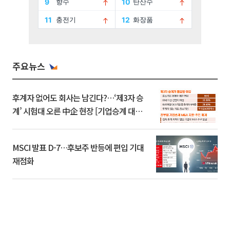
주요뉴스
후계자 없어도 회사는 남긴다?…‘제3자 승
계’ 시험대 오른 中企 현장 [기업승계 대전
환]
MSCI 발표 D-7…후보주 반등에 편입 기대
재점화