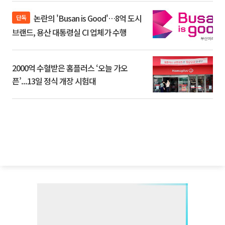
논란의 'Busan is Good'…8억 도시
단독
브랜드, 용산 대통령실 CI 업체가 수행
2000억 수혈받은 홈플러스 ‘오늘 가오
픈’...13일 정식 개장 시험대