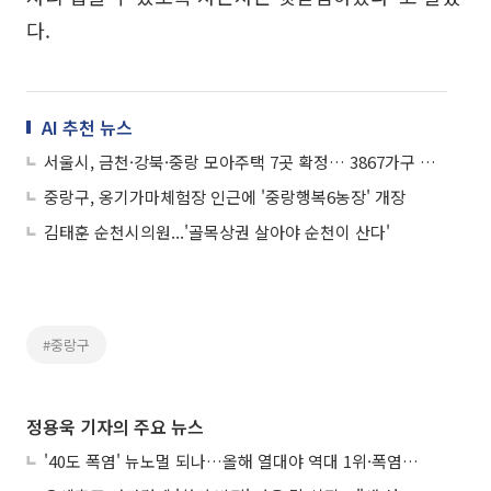
다.
AI 추천 뉴스
서울시, 금천·강북·중랑 모아주택 7곳 확정… 3867가구 공급
중랑구, 옹기가마체험장 인근에 '중랑행복6농장' 개장
김태훈 순천시의원...'골목상권 살아야 순천이 산다'
#중랑구
정용욱 기자의 주요 뉴스
'40도 폭염' 뉴노멀 되나…올해 열대야 역대 1위·폭염일수 평년 3배 넘어