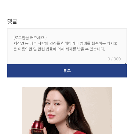
댓글
0 / 300