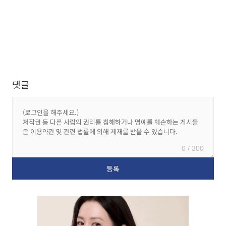
댓글
0 / 300