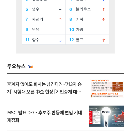
주요뉴스
후계자 없어도 회사는 남긴다?…‘제3자 승
계’ 시험대 오른 中企 현장 [기업승계 대전
환]
MSCI 발표 D-7…후보주 반등에 편입 기대
재점화