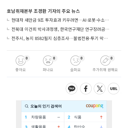
호남취재본부 조경환 기자의 주요 뉴스
현대차 새만금 9조 투자효과 키우려면…AI·로봇·수소 공공기관 집적화 시급
전북대 이건희 박사과정생, 한국연구재단 연구장려금 선정
전주시, 농지 8582필지 심층조사…불법전용·투기 막는다
0
0
0
0
좋아요
화나요
슬퍼요
추가취재 원해요