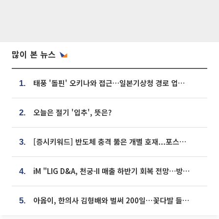
많이 본 뉴스
태풍 '돌핀' 오키나와 접근…일본기상청 경로 업데이트
1.
오늘은 절기 '입추', 뜻은?
2.
[증시키워드] 반도체 충격 뚫은 개별 호재...포스코퓨처엠·에코프로·한화솔루션 '눈길'
3.
iM "LIG D&A, 천궁-II 매출 하반기 회복 전망…방산 톱픽 유지"
4.
아옳이, 한의사 김형배와 벌써 200일⋯꽃다발 들고 "프러포즈 아냐"
5.