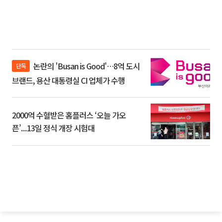
논란의 'Busan is Good'…8억 도시
단독
브랜드, 용산 대통령실 CI 업체가 수행
2000억 수혈받은 홈플러스 ‘오늘 가오
픈’...13일 정식 개장 시험대